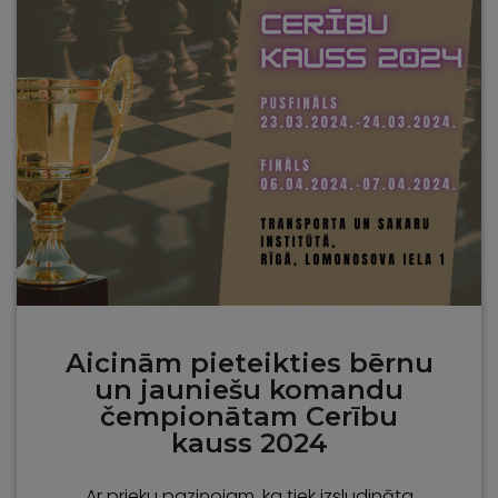
Aicinām pieteikties bērnu
un jauniešu komandu
čempionātam Cerību
kauss 2024
Ar prieku paziņojam, ka tiek izsludināta