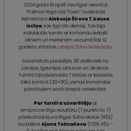
2024.gada 19.aprīlī Vecrīgas viesnīcā
“Pullman Riga Old Town” noslēdzās
lielmeistara
Alekseja Širova 7.kausa
izcīņa
, kas ilga trīs dienas. Tas bija
individuāls turnīrs ar komandu ieskaiti
zēniem un meitenēm vecumā līdz 12
gadiem, informē
Latvijas Šaha federācija.
Sacensībās piedalījās 36 dalībnieki no
Latvijas, Igaunijas, Lietuvas un Ukrainas.
Turnīrā bija jāaizvada 7 kārtas ar klasiskās
laika kontroli (30+30), vienas komandas
pārstāvjiem savā starpā netiekoties.
Par turnīra uzvarētāju
ar
simtprocentīgu rezultātu (7 punkti no 7)
pārliecinoši
kļuva
Rīgas Šaha skolas (RŠS)
audzēkne
Aļona Tolmačeva
(1709, RŠS –