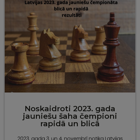
Noskaidroti 2023. gada
jauniešu šaha čempioni
rapidā un blicā
2023. gada 3. un 4. novembrī notika Latvijas