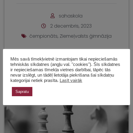
sahaskola
2 decembris, 2023
čempionāts
,
Ziemeļvalsts ģimnāzija
Mēs savā tīmekļvietnē izmantojam tikai nepieciešamās
tehniskās sīkdatnes (angļu val. "cookies"). Šīs sīkdatnes
Bērnu turnīri
Klasifikācija
ir nepieciešamas tīmekļa vietnes darbībai, tāpēc tās
nevar izslēgt, un tādēļ lietotāja piekrišana šai sīkdatņu
Klātienes turnīri
kategorijai netiek prasīta.
Lasīt vairāk
Sapratu