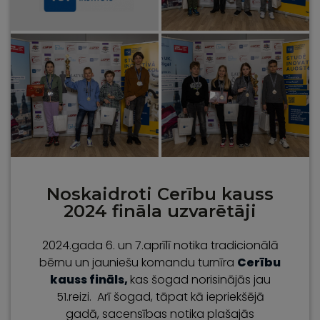
Noskaidroti Cerību kauss
2024 fināla uzvarētāji
2024.gada 6. un 7.aprīlī notika tradicionālā
bērnu un jauniešu komandu turnīra
Cer
ī
bu
kauss fin
ā
ls,
kas šogad norisinājās jau
51.reizi. Arī šogad, tāpat kā iepriekšējā
gadā, sacensības notika plašajās