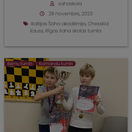
sahaskola
28 novembris, 2023
Baltijas Šaha akadēmija
,
ChessKid
kauss
,
Rīgas šaha skolas turnīrs
Bērnu turnīri
Komandu turnīri