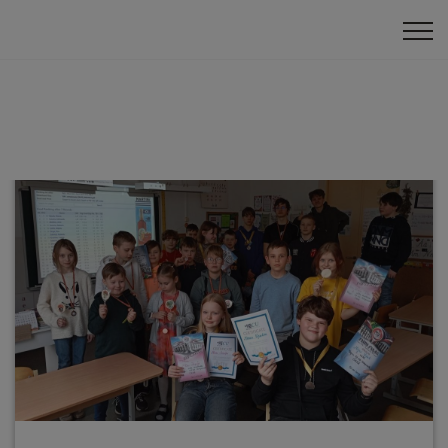
Bērnu turnīri
Skolas čempionāts