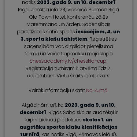
notiks
2023. gada 9. un 10. decembrī
Rīgā, Jēkaba ielā 24, viesnīcā Pullman Riga
Old Town Hotel, konferenču zālēs
Maremmano un Arden. Sacensības
paredzētas šaha spēles
iesācējiem, 4. un
3. sporta klašu šahistiem
. Reģistrēties
sacensībām var, aizpildot pieteikuma
formu un veicot apmaksu mājaslapā
chessacademy.lv/chesskid-cup.
Reģistrācija turnīram ir atvērta līdz 7.
decembrim. Vietu skaits ierobežots.
Vairāk informāciju skatīt
Nolikumā.
Atgādinām arī, ka
2023. gada 9. un 10.
decembrī
Rīgas Šaha skolas audzēkņi ir
laipni aicināti piedalīties
skolas 1. un
augstāku sporta klašu klasifikācijas
turnīrā
, kas notiks Rīgā, Pērnavas ielā 10,