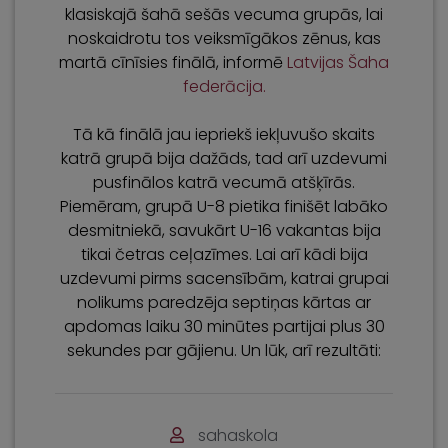
klasiskajā šahā sešās vecuma grupās, lai
noskaidrotu tos veiksmīgākos zēnus, kas
martā cīnīsies finālā, informē
Latvijas Šaha
federācija.
Tā kā finālā jau iepriekš iekļuvušo skaits
katrā grupā bija dažāds, tad arī uzdevumi
pusfinālos katrā vecumā atšķīrās.
Piemēram, grupā U-8 pietika finišēt labāko
desmitniekā, savukārt U-16 vakantas bija
tikai četras ceļazīmes. Lai arī kādi bija
uzdevumi pirms sacensībām, katrai grupai
nolikums paredzēja septiņas kārtas ar
apdomas laiku 30 minūtes partijai plus 30
sekundes par gājienu. Un lūk, arī rezultāti:
sahaskola