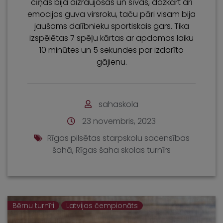
cīņas bija aizraujošas un sīvas, dažkārt arī
emocijas guva virsroku, taču pāri visam bija
jaušams dalībnieku sportiskais gars. Tika
izspēlētas 7 spēļu kārtas ar apdomas laiku
10 minūtes un 5 sekundes par izdarīto
gājienu.
sahaskola
23 novembris, 2023
Rīgas pilsētas starpskolu sacensības
šahā
,
Rīgas šaha skolas turnīrs
Bērnu turnīri
Latvijas čempionāts