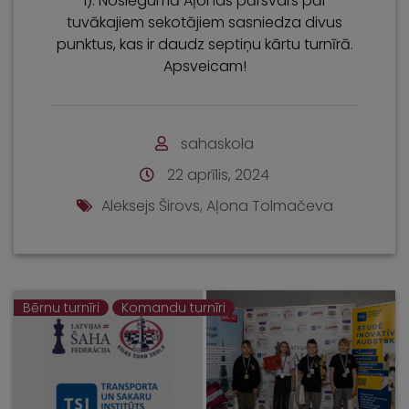
1). Noslēgumā Aļonas pārsvars pār
tuvākajiem sekotājiem sasniedza divus
punktus, kas ir daudz septiņu kārtu turnīrā.
Apsveicam!
sahaskola
22 aprīlis, 2024
Aleksejs Širovs
,
Aļona Tolmačeva
Bērnu turnīri
Komandu turnīri