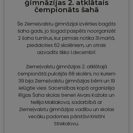
ģimnāzijas 2. atklātais
čempionāts šahā
Šis Ziemeļvalstu ģimnāzijai izvērties bagāts
šaha gads, jo šogad paspēts noorganizēt
2 šaha turnīrus, kur pirmais notika 31.martā,
piedaloties 62 skolēniem, un otrais
aizvadīts tikko 1.decembrī.
Ziemeļvalstu ģimnāzijas 2. atklātajā
čempionātā pulcējās 68 skolēni, no kuriem
39 bija Ziemeļvalstu ģimnāzijas bērni un 19
ielūgtie viesi. Sacensības kopā organizēja
Rīgas Šaha skolas treneri Aivars Kažoks un
Nellija Maklakova, sadarbībā ar
Ziemeļvalstu ģimnāzijas vadību un skolas
vecāku padomes pārstāvi Kristīni
Strekalovu.