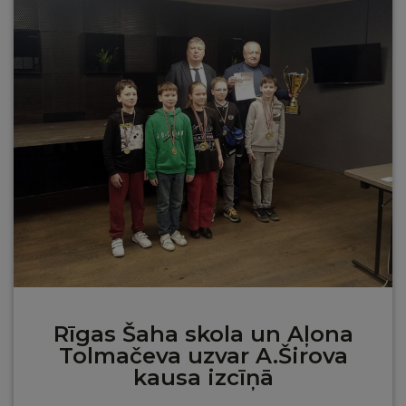
Rīgas Šaha skola un Aļona
Tolmačeva uzvar A.Širova
kausa izcīņā