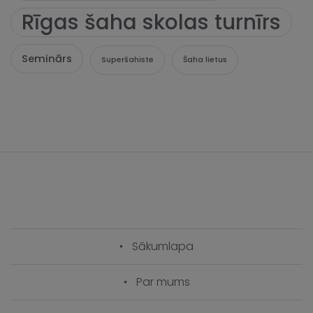
Rīgas šaha skolas turnīrs
Seminārs
Superšahiste
Šaha lietus
Sākumlapa
Par mums