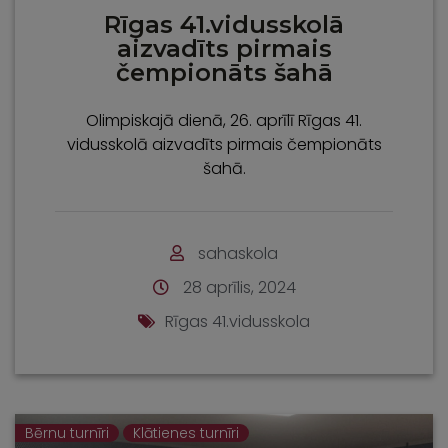
Rīgas 41.vidusskolā
aizvadīts pirmais
čempionāts šahā
Olimpiskajā dienā, 26. aprīlī Rīgas 41.
vidusskolā aizvadīts pirmais čempionāts
šahā.
sahaskola
28 aprīlis, 2024
Rīgas 41.vidusskola
Bērnu turnīri
Klātienes turnīri