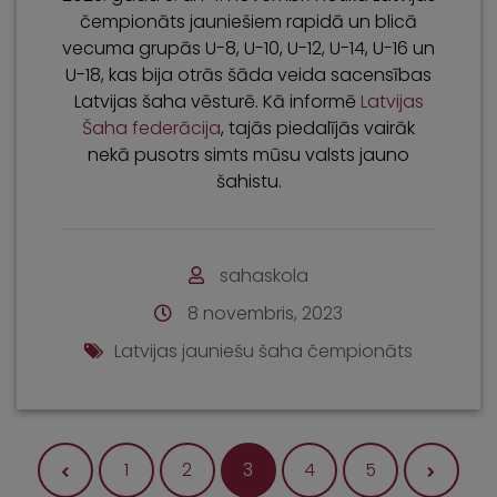
čempionāts jauniešiem rapidā un blicā
vecuma grupās U-8, U-10, U-12, U-14, U-16 un
U-18, kas bija otrās šāda veida sacensības
Latvijas šaha vēsturē. Kā informē
Latvijas
Šaha federācija
, tajās piedalījās vairāk
nekā pusotrs simts mūsu valsts jauno
šahistu.
sahaskola
8 novembris, 2023
Latvijas jauniešu šaha čempionāts
Ziņu navig
1
2
3
4
5