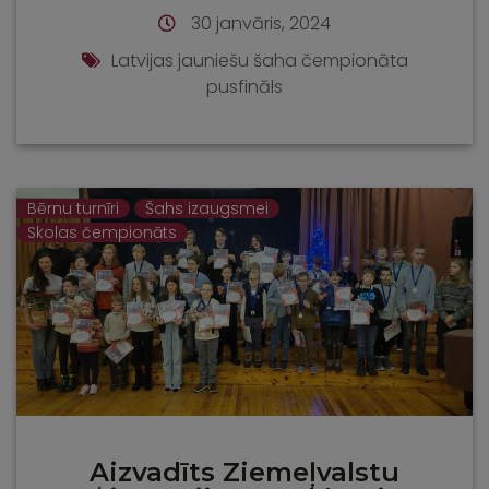
30 janvāris, 2024
Latvijas jauniešu šaha čempionāta
pusfināls
Bērnu turnīri
Šahs izaugsmei
Skolas čempionāts
Aizvadīts Ziemeļvalstu