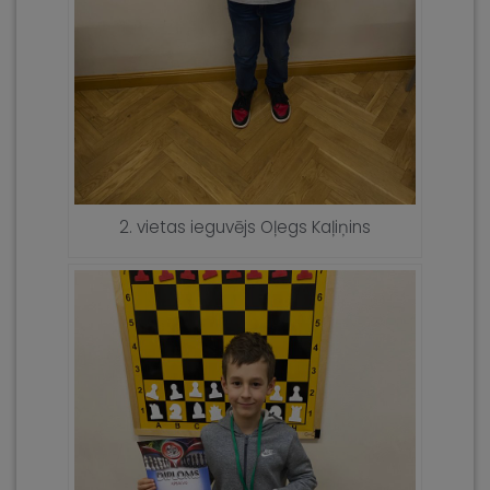
2. vietas ieguvējs Oļegs Kaļiņins