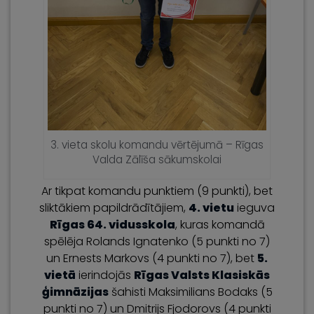
3. vieta skolu komandu vērtējumā – Rīgas
Valda Zālīša sākumskolai
Ar tikpat komandu punktiem (9 punkti), bet
sliktākiem papildrādītājiem,
4. vietu
ieguva
Rīgas 64. vidusskola
, kuras komandā
spēlēja Rolands Ignatenko (5 punkti no 7)
un Ernests Markovs (4 punkti no 7), bet
5.
vietā
ierindojās
Rīgas Valsts Klasiskās
ģimnāzijas
šahisti Maksimilians Bodaks (5
punkti no 7) un Dmitrijs Fjodorovs (4 punkti