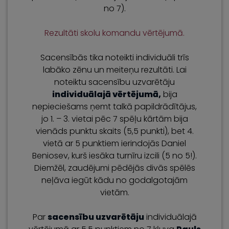
no 7).
Rezultāti skolu komandu vērtējumā.
Sacensībās tika noteikti individuāli trīs
labāko zēnu un meiteņu rezultāti. Lai
noteiktu sacensību uzvarētāju
individuālajā vērtējumā,
bija
nepieciešams ņemt talkā papildrādītājus,
jo 1. – 3. vietai pēc 7 spēļu kārtām bija
vienāds punktu skaits (5,5 punkti), bet 4.
vietā ar 5 punktiem ierindojās Daniel
Beniosev, kurš iesāka turnīru izcili (5 no 5!).
Diemžēl, zaudējumi pēdējās divās spēlēs
neļāva iegūt kādu no godalgotajām
vietām.
Par
sacensību uzvarētāju
individuālajā