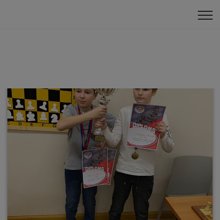
Bērnu turnīri
Komandu turnīri