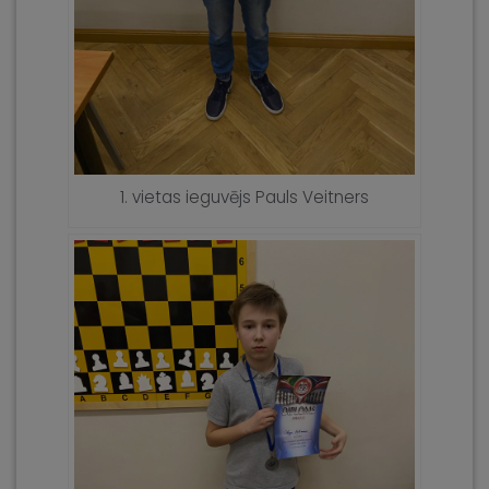
1. vietas ieguvējs Pauls Veitners