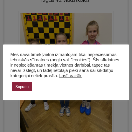
Rīgas 40. vidusskolas.
Mēs savā tīmekļvietnē izmantojam tikai nepieciešamās
tehniskās sīkdatnes (angļu val. "cookies"). Šīs sīkdatnes
ir nepieciešamas tīmekļa vietnes darbībai, tāpēc tās
nevar izslēgt, un tādēļ lietotāja piekrišana šai sīkdatņu
kategorijai netiek prasīta.
Lasīt vairāk
Sapratu