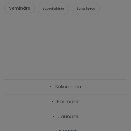
Seminārs
Superšahiste
Šaha lietus
Sākumlapa
Par mums
Jaunumi