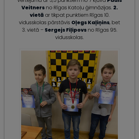
vērtējumā ar 5,5 punktiem no 7 kļuva
Pauls
Veitners
no Rīgas Katoļu ģimnāzijas.
2.
vietā
ar tikpat punktiem Rīgas 10.
vidusskolas pārstāvis
Oļegs Kaļiņins
, bet
3. vietā –
Sergejs Fiļipovs
no Rīgas 95.
vidusskolas.