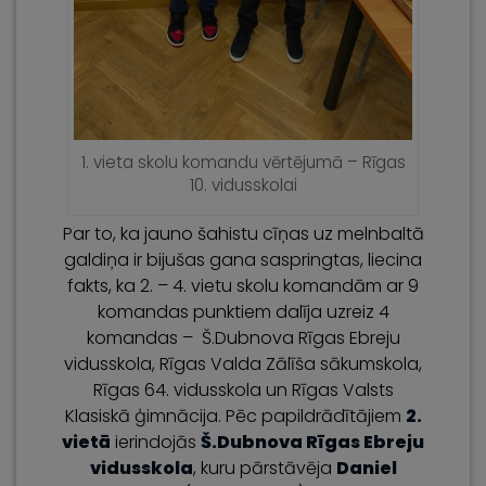
1. vieta skolu komandu vērtējumā – Rīgas
10. vidusskolai
Par to, ka jauno šahistu cīņas uz melnbaltā
galdiņa ir bijušas gana saspringtas, liecina
fakts, ka 2. – 4. vietu skolu komandām ar 9
komandas punktiem dalīja uzreiz 4
komandas – Š.Dubnova Rīgas Ebreju
vidusskola, Rīgas Valda Zālīša sākumskola,
Rīgas 64. vidusskola un Rīgas Valsts
Klasiskā ģimnācija. Pēc papildrādītājiem
2.
vietā
ierindojās
Š.Dubnova Rīgas Ebreju
vidusskola
, kuru pārstāvēja
Daniel