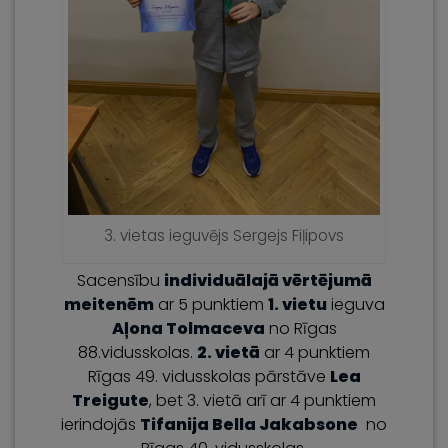
3. vietas ieguvējs Sergejs Fiļipovs
Sacensību
individuālajā vērtējumā
meitenēm
ar 5 punktiem
1. vietu
ieguva
Aļona Tolmaceva
no Rīgas
88.vidusskolas.
2. vietā
ar 4 punktiem
Rīgas 49. vidusskolas pārstāve
Lea
Treigute
, bet 3. vietā arī ar 4 punktiem
ierindojās
Tifanija Bella Jakabsone
no