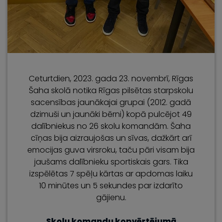
Ceturtdien, 2023. gada 23. novembrī, Rīgas
Šaha skolā notika Rīgas pilsētas starpskolu
sacensības jaunākajai grupai (2012. gadā
dzimuši un jaunāki bērni) kopā pulcējot 49
dalībniekus no 26 skolu komandām. Šaha
cīņas bija aizraujošas un sīvas, dažkārt arī
emocijas guva virsroku, taču pāri visam bija
jaušams dalībnieku sportiskais gars. Tika
izspēlētas 7 spēļu kārtas ar apdomas laiku
10 minūtes un 5 sekundes par izdarīto
gājienu.
Skolu komandu kopvērtējumā