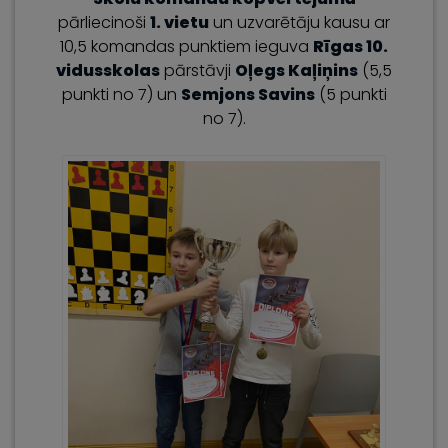
pārliecinoši
1. vietu
un uzvarētāju kausu ar
10,5 komandas punktiem ieguva
Rīgas 10.
vidusskolas
pārstāvji
Oļegs Kaļiņins
(5,5
punkti no 7) un
Semjons Savins
(5 punkti
no 7).