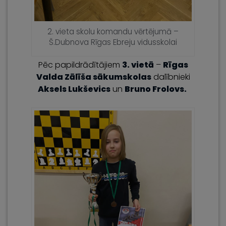
2. vieta skolu komandu vērtējumā –
Š.Dubnova Rīgas Ebreju vidusskolai
Pēc papildrādītājiem
3. vietā
–
Rīgas
Valda Zālīša sākumskolas
dalībnieki
Aksels Lukševics
un
Bruno Frolovs.