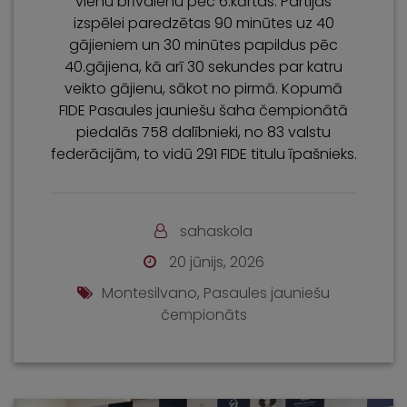
vienu brīvdienu pēc 6.kārtas. Partijas
izspēlei paredzētas 90 minūtes uz 40
gājieniem un 30 minūtes papildus pēc
40.gājiena, kā arī 30 sekundes par katru
veikto gājienu, sākot no pirmā. Kopumā
FIDE Pasaules jauniešu šaha čempionātā
piedalās 758 dalībnieki, no 83 valstu
federācijām, to vidū 291 FIDE titulu īpašnieks.
sahaskola
20 jūnijs, 2026
Montesilvano
,
Pasaules jauniešu
čempionāts