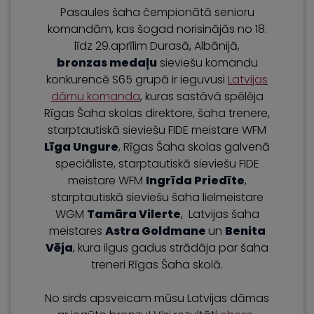
Pasaules šaha čempionātā senioru
komandām, kas šogad norisinājās no 18.
līdz 29.aprīlim Durasā, Albānijā,
bronzas medaļu
sieviešu komandu
konkurencē S65 grupā ir ieguvusi
Latvijas
dāmu komanda
, kuras sastāvā spēlēja
Rīgas Šaha skolas direktore, šaha trenere,
starptautiskā sieviešu FIDE meistare WFM
Līga Ungure
, Rīgas Šaha skolas galvenā
speciāliste, starptautiskā sieviešu FIDE
meistare WFM
Ingrīda Priedīte
,
starptautiskā sieviešu šaha lielmeistare
WGM
Tamāra Vilerte
, Latvijas šaha
meistares
Astra Goldmane
un
Benita
Vēja
, kura ilgus gadus strādāja par šaha
treneri Rīgas Šaha skolā.
No sirds apsveicam mūsu Latvijas dāmas