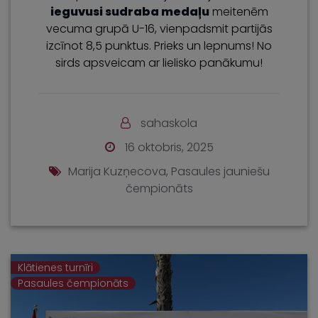
ieguvusi sudraba medaļu
meitenēm
vecuma grupā U-16, vienpadsmit partijās
izcīnot 8,5 punktus. Prieks un lepnums! No
sirds apsveicam ar lielisko panākumu!
sahaskola
16 oktobris, 2025
Marija Kuzņecova
,
Pasaules jauniešu
čempionāts
Klātienes turnīri
Pasaules čempionāts