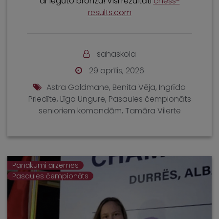
ar iegūto bronzu! Visi rezultāti
chess-
results.com
sahaskola
29 aprīlis, 2026
Astra Goldmane
,
Benita Vēja
,
Ingrīda
Priedīte
,
Līga Ungure
,
Pasaules čempionāts
senioriem komandām
,
Tamāra Vilerte
Panākumi ārzemēs
Pasaules čempionāts