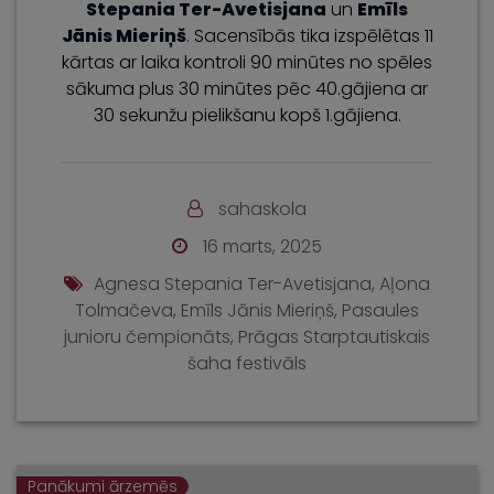
Stepania Ter-Avetisjana
un
Emīls
Jānis Mieriņš
. Sacensībās tika izspēlētas 11
kārtas ar laika kontroli 90 minūtes no spēles
sākuma plus 30 minūtes pēc 40.gājiena ar
30 sekunžu pielikšanu kopš 1.gājiena.
sahaskola
16 marts, 2025
Agnesa Stepania Ter-Avetisjana
,
Aļona
Tolmačeva
,
Emīls Jānis Mieriņš
,
Pasaules
junioru čempionāts
,
Prāgas Starptautiskais
šaha festivāls
Panākumi ārzemēs