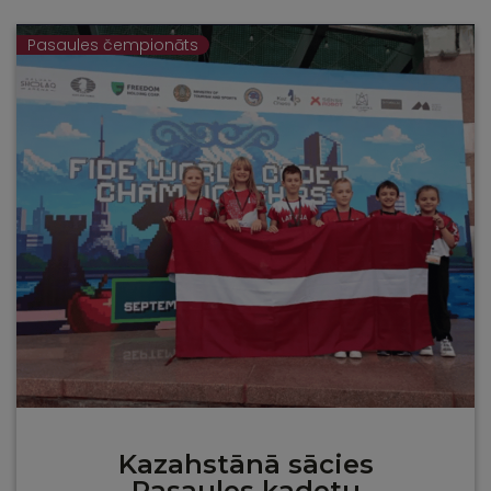
Pasaules čempionāts
Kazahstānā sācies
Pasaules kadetu