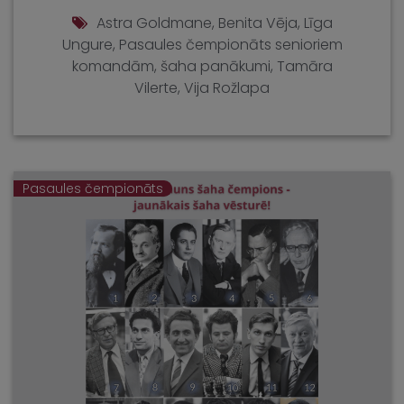
Astra Goldmane
,
Benita Vēja
,
Līga
Ungure
,
Pasaules čempionāts senioriem
komandām
,
šaha panākumi
,
Tamāra
Vilerte
,
Vija Rožlapa
Pasaules čempionāts