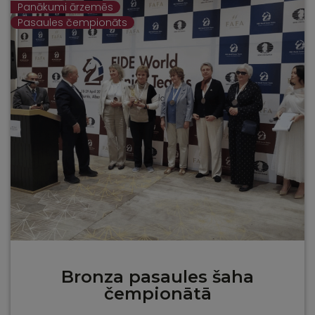
Panākumi ārzemēs
Pasaules čempionāts
Bronza pasaules šaha
čempionātā