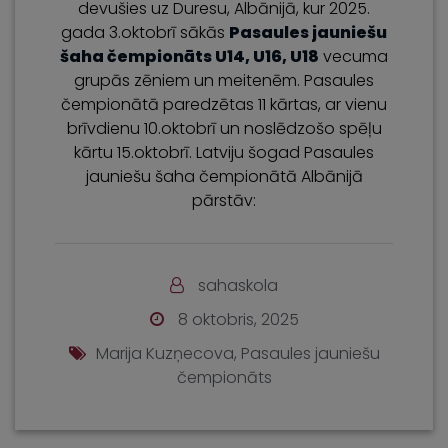
devušies uz Duresu, Albānijā, kur 2025.
gada 3.oktobrī sākās
Pasaules jauniešu
šaha čempionāts U14, U16, U18
vecuma
grupās zēniem un meitenēm. Pasaules
čempionātā paredzētas 11 kārtas, ar vienu
brīvdienu 10.oktobrī un noslēdzošo spēļu
kārtu 15.oktobrī. Latviju šogad Pasaules
jauniešu šaha čempionātā Albānijā
pārstāv:
sahaskola
8 oktobris, 2025
Marija Kuzņecova
,
Pasaules jauniešu
čempionāts