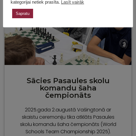
kategorijai netiek prasīta.
Lasīt vairāk
Sapratu
Sācies Pasaules skolu
komandu šaha
čempionāts
2025.gada 2.augustā Vašingtonā ar
skaistu ceremoniju tika atklāts Pasaules
skolu komandu šaha čempionāts (World
Schools Team Championship 2025).