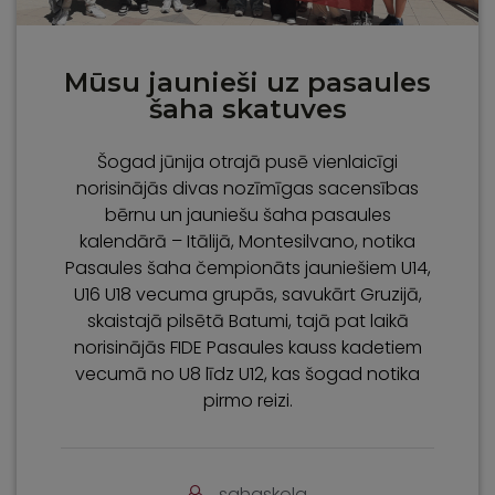
Mūsu jaunieši uz pasaules
šaha skatuves
Šogad jūnija otrajā pusē vienlaicīgi
norisinājās divas nozīmīgas sacensības
bērnu un jauniešu šaha pasaules
kalendārā – Itālijā, Montesilvano, notika
Pasaules šaha čempionāts jauniešiem U14,
U16 U18 vecuma grupās, savukārt Gruzijā,
skaistajā pilsētā Batumi, tajā pat laikā
norisinājās FIDE Pasaules kauss kadetiem
vecumā no U8 līdz U12, kas šogad notika
pirmo reizi.
sahaskola