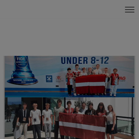
Panākumi ārzemēs
Pasaules čempionāts