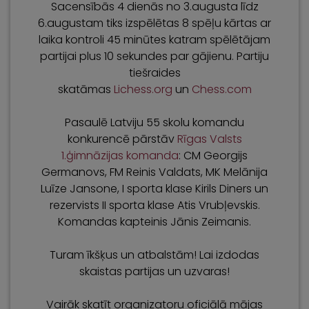
Sacensībās 4 dienās no 3.augusta līdz
6.augustam tiks izspēlētas 8 spēļu kārtas ar
laika kontroli 45 minūtes katram spēlētājam
partijai plus 10 sekundes par gājienu. Partiju
tiešraides
skatāmas
Lichess.org
un
Chess.com
Pasaulē Latviju 55 skolu komandu
konkurencē pārstāv
Rīgas Valsts
1.ģimnāzijas komanda
: CM Georgijs
Germanovs, FM Reinis Valdats, MK Melānija
Luīze Jansone, I sporta klase Kirils Diners un
rezervists II sporta klase Atis Vrubļevskis.
Komandas kapteinis Jānis Zeimanis.
Turam īkšķus un atbalstām! Lai izdodas
skaistas partijas un uzvaras!
Vairāk skatīt organizatoru oficiālā mājas