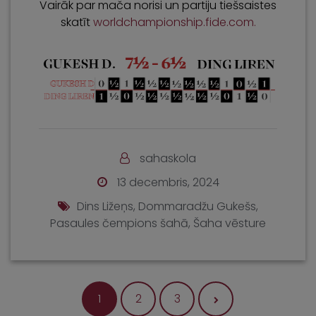
Vairāk par mača norisi un partiju tiešsaistes
skatīt
worldchampionship.fide.com.
sahaskola
13 decembris, 2024
Dins Ližeņs
,
Dommaradžu Gukešs
,
Pasaules čempions šahā
,
Šaha vēsture
Ziņu navig
1
2
3