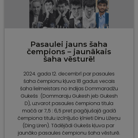
Pasaulei jauns šaha
čempions – jaunākais
šaha vēsturē!
2024. gada 12. decembrī par pasaules
šaha čempionu kļuva 18 gadus vecais
šaha lielmeistars no Indijas Dommaradžu
Gukešs (Dommaraju Gukesh jeb Gukesh
D), uzvarot pasaules čempiona titula
mačā ar 7,5 : 6,5 pret pagājušajā gadā
čempiona titulu izcīnījušo ķīnieti Dinu Ližeņu
(Ding Liren). Tādējādi Gukešs kļuva par
jaunāko pasaules čempionu šaha vēsturē.