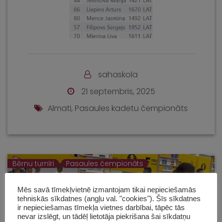
sahaskola
21 septembris, 2025
Almati
,
Pasaules kadetu čempionāts
Bērnu turnīri
Pasaules čempionāts
Mēs savā tīmekļvietnē izmantojam tikai nepieciešamās
tehniskās sīkdatnes (angļu val. "cookies"). Šīs sīkdatnes
ir nepieciešamas tīmekļa vietnes darbībai, tāpēc tās
nevar izslēgt, un tādēļ lietotāja piekrišana šai sīkdatņu