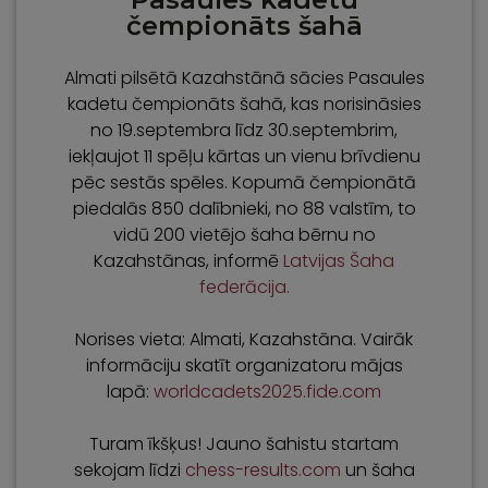
čempionāts šahā
Almati pilsētā Kazahstānā sācies Pasaules
kadetu čempionāts šahā, kas norisināsies
no 19.septembra līdz 30.septembrim,
iekļaujot 11 spēļu kārtas un vienu brīvdienu
pēc sestās spēles. Kopumā čempionātā
piedalās 850 dalībnieki, no 88 valstīm, to
vidū 200 vietējo šaha bērnu no
Kazahstānas, informē
Latvijas Šaha
federācija.
Norises vieta: Almati, Kazahstāna. Vairāk
informāciju skatīt organizatoru mājas
lapā:
worldcadets2025.fide.com
Turam īkšķus! Jauno šahistu startam
sekojam līdzi
chess-results.com
un šaha