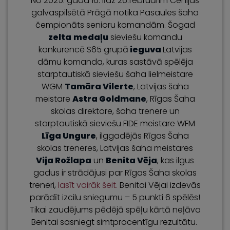
No 2025. gada 16. līdz 26.februārim Čehijas
galvaspilsētā Prāgā notika Pasaules šaha
čempionāts senioru komandām. Šogad
zelta
medaļu
sieviešu komandu
konkurencē S65 grupā
ieguva
Latvijas
dāmu komanda, kuras sastāvā spēlēja
starptautiskā sieviešu šaha lielmeistare
WGM
Tamāra Vilerte
, Latvijas šaha
meistare
Astra Goldmane
, Rīgas Šaha
skolas direktore, šaha trenere un
starptautiskā sieviešu FIDE meistare WFM
Līga Ungure
, ilggadējās Rīgas Šaha
skolas treneres, Latvijas šaha meistares
Vija Rožlapa
un
Benita Vēja
, kas ilgus
gadus ir strādājusi par Rīgas Šaha skolas
treneri,
lasīt vairāk šeit.
Benitai Vējai izdevās
parādīt izcilu sniegumu – 5 punkti 6 spēlēs!
Tikai zaudējums pēdējā spēļu kārtā neļāva
Benitai sasniegt simtprocentīgu rezultātu.