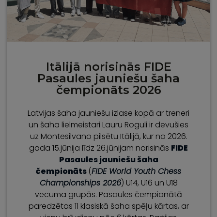
Itālijā norisinās FIDE
Pasaules jauniešu šaha
čempionāts 2026
Latvijas šaha jauniešu izlase kopā ar treneri
un šaha lielmeistari Lauru Roguli ir devušies
uz Montesilvano pilsētu Itālijā, kur no 2026.
gada 15.jūnija līdz 26.jūnijam norisinās
FIDE
Pasaules jauniešu šaha
čempionāts
(
FIDE World Youth Chess
Championships 2026
) U14, U16 un U18
vecuma grupās. Pasaules čempionātā
paredzētas 11 klasiskā šaha spēļu kārtas, ar