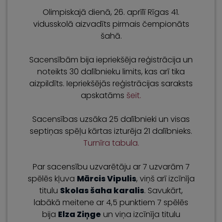
Olimpiskajā dienā, 26. aprīlī Rīgas 41.
vidusskolā aizvadīts pirmais čempionāts
šahā.
Sacensībām bija iepriekšēja reģistrācija un
noteikts 30 dalībnieku limits, kas arī tika
aizpildīts. Iepriekšējās reģistrācijas saraksts
apskatāms
šeit.
Sacensības uzsāka 25 dalībnieki un visas
septiņas spēļu kārtas izturēja 21 dalībnieks.
Turnīra tabula.
Par sacensību uzvarētāju ar 7 uzvarām 7
spēlēs kļuva
Mārcis Vipulis
, viņš arī izcīnīja
titulu
Skolas šaha karalis
. Savukārt,
labākā meitene ar 4,5 punktiem 7 spēlēs
bija
Elza Ziņge
un viņa izcīnīja titulu