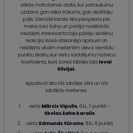
sākās matošanas darbi, kur satraukumu
uzdzina gan laika trūkums, gan skatītāju
pūlis. Diemžēl karalis tika piespiests pie
malas bez šaha un partija noslēdzās
neizšķirti. Interesanta bija pārējo skolēnu
reakcija, klasē atskanēja aplausi! Un
neizšķirts abām meitenēm deva vienādu
punktu skaitu, kur vietu sadalījumu noteica
koeficients, kurš šoreiz labāks bija
Ievai
Silvijai.
Apbalvoti tika trīs labākie zēni un trīs
labākās meitenes.
vieta
Mārcis Vipulis
, 6.b, 7 punkti –
Skolas šaha karalis
vieta
Edmunds Sūrums
, 8.b, 6 punkti