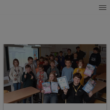
Bērnu turnīri
Skolas čempionāts