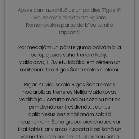
Apsveicam uzvarētājus un paldies Rīgas 41.
vidusskolas direktoram Egīlam
Romanovskim par sadarbību turnīra
tapšanā.
Par medaļām un pārsteiguma balvām bija
parūpējusies šaha trenere Nellija
Maklakova, 1.-3.vietu labākajiem zēniem un
meitenēm tika Rīgas Šaha skolas diplomi.
Rīgas 41. vidusskolā Rīgas Šaha skolas
nodarbības treneres Nellija Maklakovas
vadībā jau ceturto mācību sezonu notiek
pirmdienās un trešdienās. Jaunus
dalībniekus bez zināšanām šobrīd
neuzņemam. Šaha grupai pievienoties var
tikai šahisti ar vismaz 4.sporta klasi šahā un
vēlmi straujiem soļiem iet uz priekšu šaha