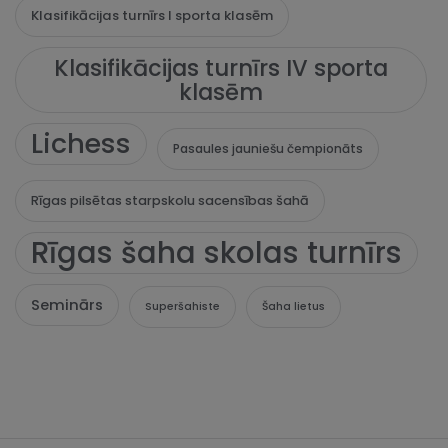
Klasifikācijas turnīrs I sporta klasēm
Klasifikācijas turnīrs IV sporta
klasēm
Lichess
Pasaules jauniešu čempionāts
Rīgas pilsētas starpskolu sacensības šahā
Rīgas šaha skolas turnīrs
Seminārs
Superšahiste
Šaha lietus