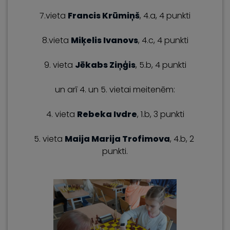
7.vieta
Francis Krūmiņš
, 4.a, 4 punkti
8.vieta
Miķelis Ivanovs
, 4.c, 4 punkti
9. vieta
Jēkabs Ziņģis
, 5.b, 4 punkti
un arī 4. un 5. vietai meitenēm:
4. vieta
Rebeka Ivdre
, 1.b, 3 punkti
5. vieta
Maija Marija Trofimova
, 4.b, 2
punkti.