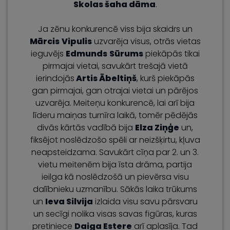
Skolas šaha dāma
.
Ja zēnu konkurencē viss bija skaidrs un
Mārcis
Vipulis
uzvarēja visus, otrās vietas
ieguvējs
Edmunds
Sūrums
piekāpās tikai
pirmajai vietai, savukārt trešajā vietā
ierindojās
Artis Ābeltiņš
, kurš piekāpās
gan pirmajai, gan otrajai vietai un pārējos
uzvarēja. Meiteņu konkurencē, lai arī bija
līderu maiņas turnīra laikā, tomēr pēdējās
divās kārtās vadībā bija
Elza Ziņģe
un,
fiksējot noslēdzošo spēli ar neizšķirtu, kļuva
neapsteidzama. Savukārt cīņa par 2. un 3.
vietu meitenēm bija īsta drāma, partija
ieilga kā noslēdzošā un pievērsa visu
dalībnieku uzmanību. Sākās laika trūkums
un
Ieva Silvija
izlaida visu savu pārsvaru
un secīgi nolika visas savas figūras, kuras
pretiniece
Daiga Estere
arī aplasīja. Tad