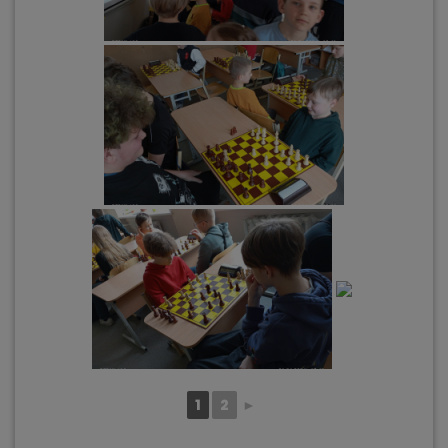
1
2
►