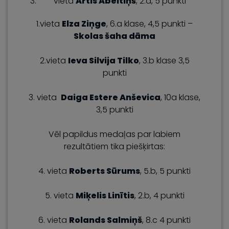
vieta
Artis Ābeltiņš
, 2.a, 5 punkti
1.vieta
Elza Ziņge
, 6.a klase, 4,5 punkti –
Skolas šaha dāma
2.vieta
Ieva Silvija Tilko
, 3.b klase 3,5
punkti
3. vieta
Daiga Estere Anševica
, 10a klase,
3,5 punkti
Vēl papildus medaļas par labiem
rezultātiem tika piešķirtas:
4. vieta
Roberts Sūrums
, 5.b, 5 punkti
5. vieta
Miķelis Linītis
, 2.b, 4 punkti
6. vieta
Rolands Salmiņš
, 8.c 4 punkti