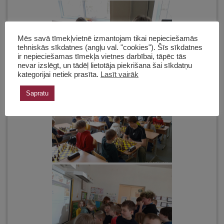
Mēs savā tīmekļvietnē izmantojam tikai nepieciešamās
tehniskās sīkdatnes (angļu val. "cookies"). Šīs sīkdatnes
ir nepieciešamas tīmekļa vietnes darbībai, tāpēc tās
nevar izslēgt, un tādēļ lietotāja piekrišana šai sīkdatņu
kategorijai netiek prasīta.
Lasīt vairāk
Sapratu