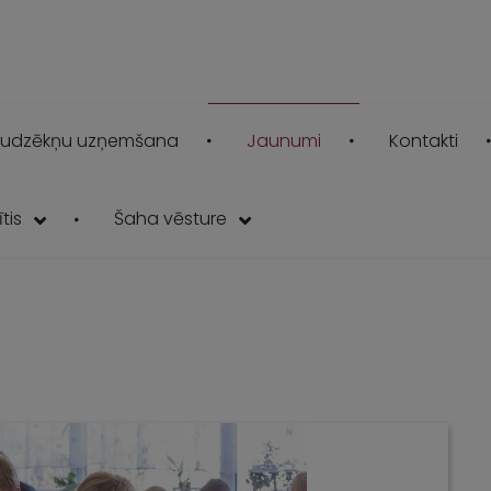
udzēkņu uzņemšana
Jaunumi
Kontakti
tis
Šaha vēsture