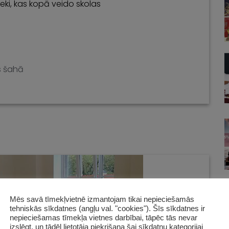
ieki, kas kopā veido skolas
s šahā
Mēs savā tīmekļvietnē izmantojam tikai nepieciešamās
tehniskās sīkdatnes (angļu val. "cookies"). Šīs sīkdatnes ir
nepieciešamas tīmekļa vietnes darbībai, tāpēc tās nevar
izslēgt, un tādēļ lietotāja piekrišana šai sīkdatņu kategorijai