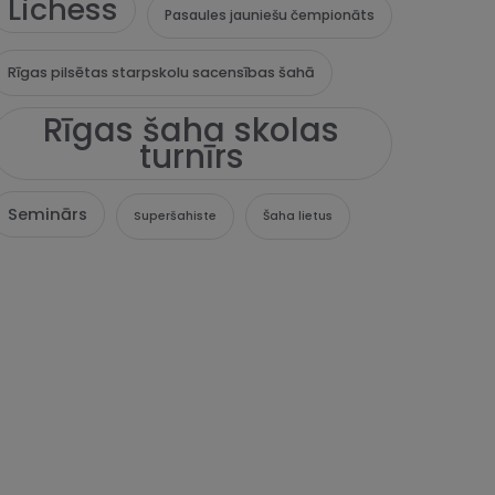
Lichess
Pasaules jauniešu čempionāts
Rīgas pilsētas starpskolu sacensības šahā
Rīgas šaha skolas
turnīrs
Seminārs
Superšahiste
Šaha lietus