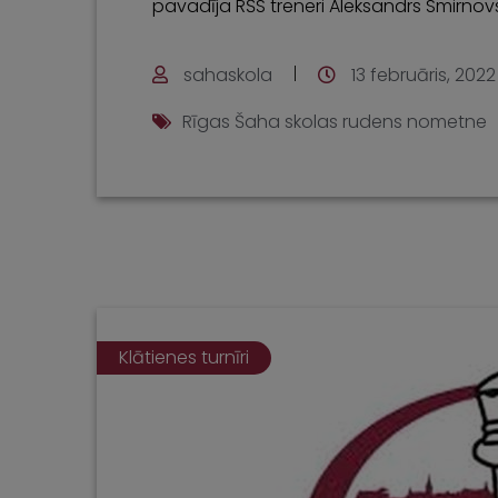
pavadīja RŠS treneri Aleksandrs Smirnov
sahaskola
13 februāris, 2022
Rīgas Šaha skolas rudens nometne
Klātienes turnīri