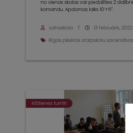
no vienas skolas var piedalīties 2 dalībn
komandu. Apdomas laiks 10’+5″.
sahaskola
13 februāris, 2022
Rīgas pilsētas starpskolu sacensība
Klātienes turnīri