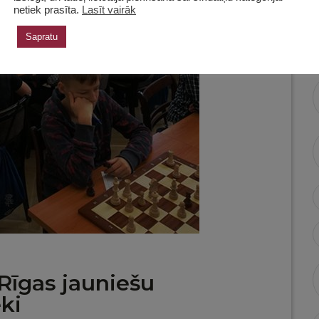
netiek prasīta.
Lasīt vairāk
Sapratu
Rīgas jauniešu
ki