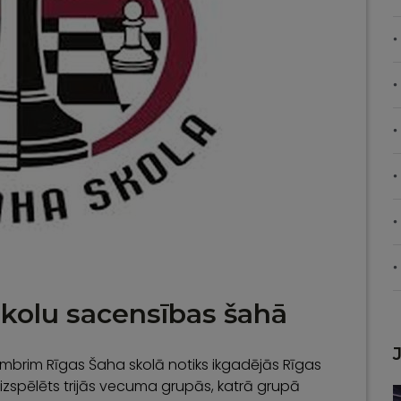
skolu sacensības šahā
embrim Rīgas Šaha skolā notiks ikgadējās Rīgas
 izspēlēts trijās vecuma grupās, katrā grupā