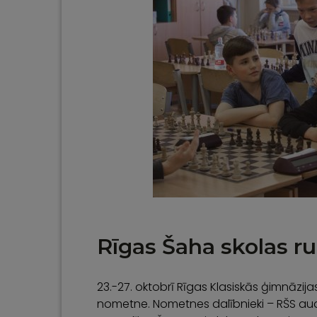
Rīgas Šaha skolas 
23.-27. oktobrī Rīgas Klasiskās ģimnāzij
nometne. Nometnes dalībnieki – RŠS audzēk