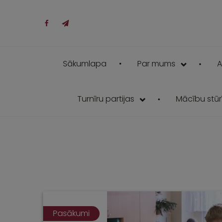
Sākumlapa
Par mums
A
Turnīru partijas
Mācību stūrī
Pasākumi