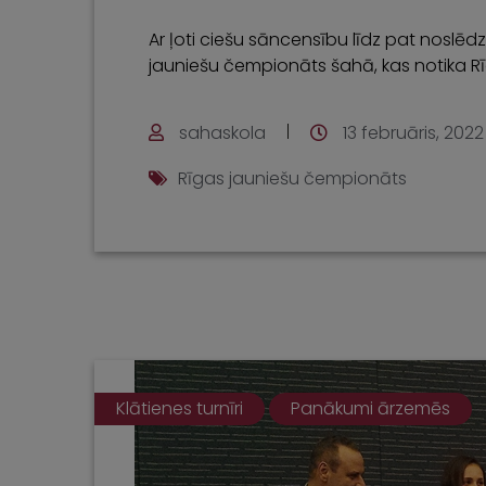
Ar ļoti ciešu sāncensību līdz pat noslēdzo
jauniešu čempionāts šahā, kas notika Rīg
sahaskola
13 februāris, 2022
Rīgas jauniešu čempionāts
Klātienes turnīri
Panākumi ārzemēs