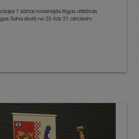
šajai 7. kārtai norisinājās Rīgas atklātais
as Šaha skolā no 23. līdz 27. oktobrim.