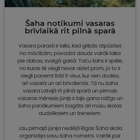
Šaha notikumi vasaras
brīvlaikā rit pilnā sparā
Vasara parasti ir laiks, kad gribās atpūsties
no mācībām, pavadot daudz vairāk laika
pie dabas, svaigā gaisā. Taču šahs ir spēle,
no kuras tik viegli nevar aiziet prom, jo to ir
viegli paņemt līdzi it visur, kur vien dodies,
arī vasarā un arī brīvdienās. Tā nu šaha
vasara Latvijā rit pilnā sparā un pirmais
vasaras mēnesis jūnijs ir bijis gana ražīgs un
šaha panākumiem bagāts arī mūsu skolas
audzēkņiem un treneriem.
Jau pirmajā jūnija nedēļā Rīgas Šaha skola
organizēja savu šaha nometni. Vairāk par