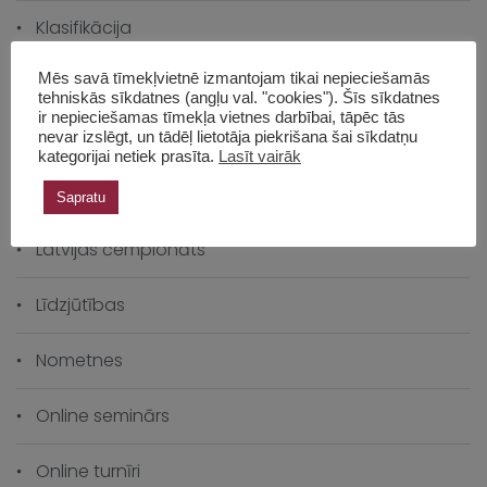
Klasifikācija
Mēs savā tīmekļvietnē izmantojam tikai nepieciešamās
Klātienes turnīri
tehniskās sīkdatnes (angļu val. "cookies"). Šīs sīkdatnes
ir nepieciešamas tīmekļa vietnes darbībai, tāpēc tās
Komandu turnīri
nevar izslēgt, un tādēļ lietotāja piekrišana šai sīkdatņu
kategorijai netiek prasīta.
Lasīt vairāk
Kompozīciju risināšana
Sapratu
Latvijas čempionāts
Līdzjūtības
Nometnes
Online seminārs
Online turnīri