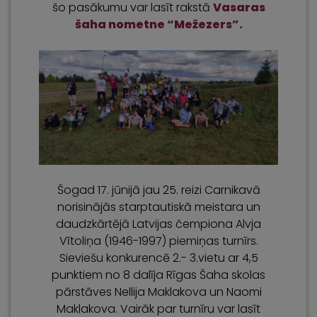
šo pasākumu var lasīt rakstā
Vasaras
šaha nometne “Mežezers”.
Šogad 17. jūnijā jau 25. reizi Carnikavā
norisinājās starptautiskā meistara un
daudzkārtējā Latvijas čempiona Alvja
Vītoliņa (1946-1997) piemiņas turnīrs.
Sieviešu konkurencē 2.- 3.vietu ar 4,5
punktiem no 8 dalīja Rīgas Šaha skolas
pārstāves Nellija Maklakova un Naomi
Maklakova. Vairāk par turnīru var lasīt