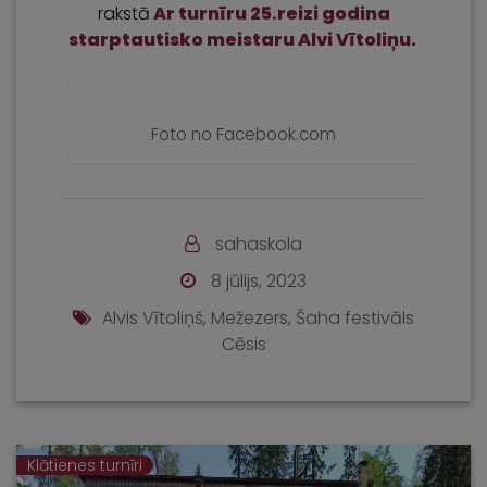
rakstā
Ar turnīru 25.reizi godina
starptautisko meistaru Alvi Vītoliņu.
Foto no Facebook.com
sahaskola
8 jūlijs, 2023
Alvis Vītoliņš
,
Mežezers
,
Šaha festivāls
Cēsis
Klātienes turnīri