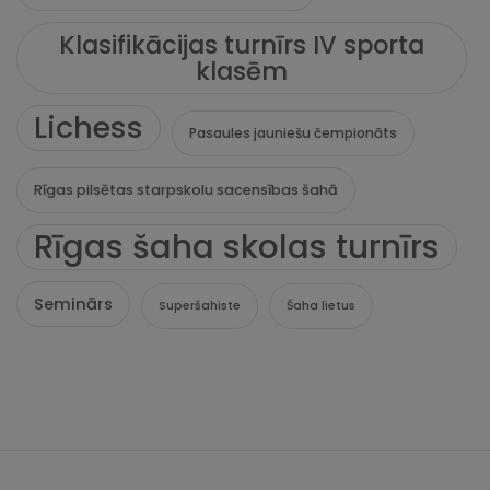
Klasifikācijas turnīrs IV sporta
klasēm
Lichess
Pasaules jauniešu čempionāts
Rīgas pilsētas starpskolu sacensības šahā
Rīgas šaha skolas turnīrs
Seminārs
Superšahiste
Šaha lietus