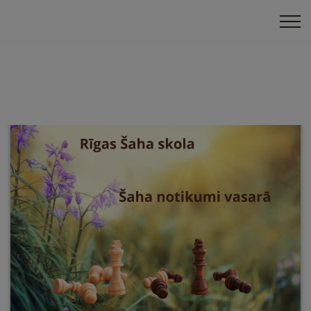
Klātienes turnīri