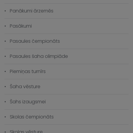
Panākumi ārzemēs
Pasākumi
Pasaules čempionāts
Pasaules šaha olimpiāde
Piemiņas turnīrs
Šaha vēsture
Šahs izaugsmei
Skolas čempionāts
Skolas vēsture