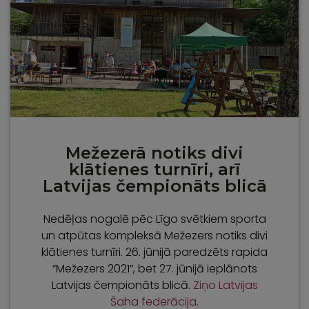
Mežezerā notiks divi
klātienes turnīri, arī
Latvijas čempionāts blicā
Nedēļas nogalē pēc Līgo svētkiem sporta
un atpūtas kompleksā Mežezers notiks divi
klātienes turnīri. 26. jūnijā paredzēts rapida
“Mežezers 2021”, bet 27. jūnijā ieplānots
Latvijas čempionāts blicā.
Ziņo Latvijas
Šaha federācija.