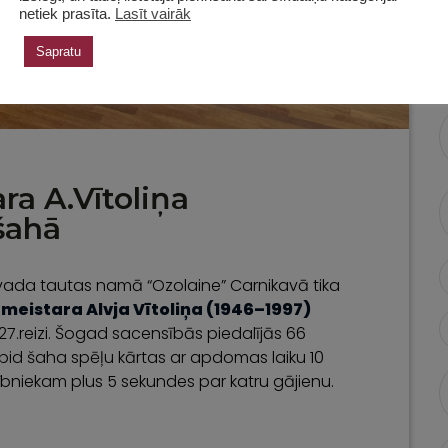
netiek prasīta.
Lasīt vairāk
Sapratu
ra A.Vītoliņa
šahā
ovada tautas namā “Ozolaine” Carnikavā tika
meistara Alvja Vītoliņa (1946–1997)
u 27.reizi. Šogad sacensībās piedalījās 66
rapid šaha spēļu kārtas ar apdomas laiku 10
ībniekam plus 5 sekundes par katru gājienu.