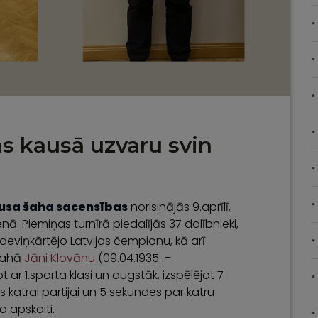
as kausā uzvaru svin
ausa šaha sacensības
norisinājās 9.aprīlī,
ā. Piemiņas turnīrā piedalījās 37 dalībnieki,
, deviņkārtējo Latvijas čempionu, kā arī
 šahā
Jāni Klovānu
(09.04.1935. –
ot ar 1.sporta klasi un augstāk, izspēlējot 7
 katrai partijai un 5 sekundes par katru
ga apskaiti.