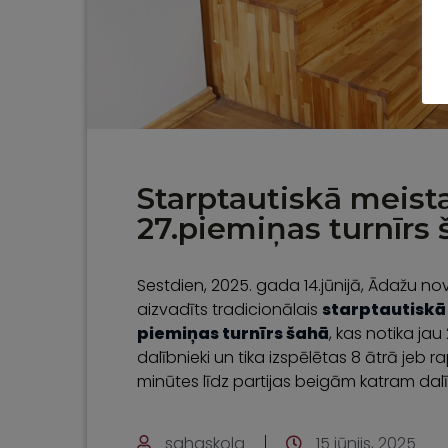
Starptautiskā meista
27.piemiņas turnīrs 
Sestdien, 2025. gada 14.jūnijā, Ādažu n
aizvadīts tradicionālais
starptautiskā 
piemiņas turnīrs šahā
, kas notika ja
dalībnieki un tika izspēlētas 8 ātrā jeb 
minūtes līdz partijas beigām katram dal
sahaskola
15 jūnijs, 2025