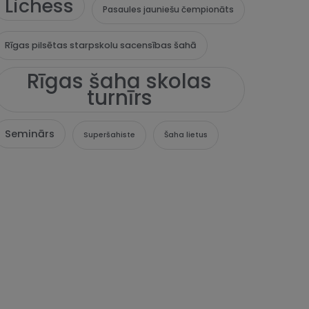
Lichess
Pasaules jauniešu čempionāts
Rīgas pilsētas starpskolu sacensības šahā
Rīgas šaha skolas
turnīrs
Seminārs
Superšahiste
Šaha lietus