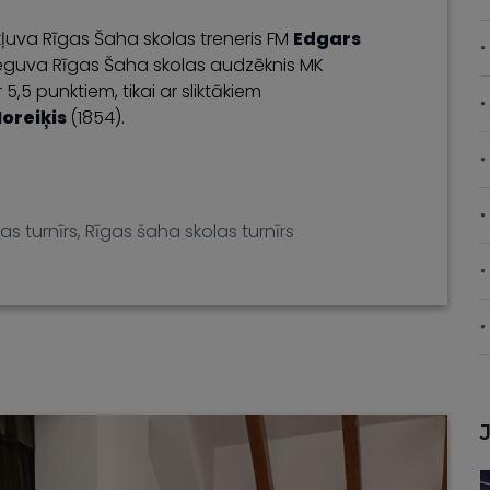
ļuva Rīgas Šaha skolas treneris FM
Edgars
ieguva Rīgas Šaha skolas audzēknis MK
ar 5,5 punktiem, tikai ar sliktākiem
Noreiķis
(1854).
s turnīrs
,
Rīgas šaha skolas turnīrs