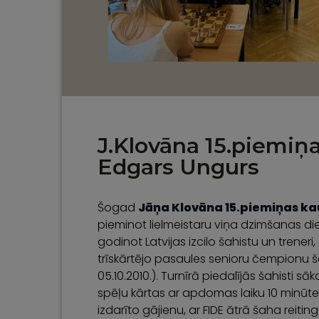
J.Klovāna 15.piemiņ
Edgars Ungurs
Šogad
Jāņa Klovāna 15.piemiņas k
pieminot lielmeistaru viņa dzimšanas dien
godinot Latvijas izcilo šahistu un treneri
trīskārtējo pasaules senioru čempionu
05.10.2010.). Turnīrā piedalījās šahisti sāk
spēļu kārtas ar apdomas laiku 10 minūtes
izdarīto gājienu, ar FIDE ātrā šaha reitin