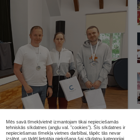
Mēs savā tīmekļvietnē izmantojam tikai nepieciešamās
tehniskās sīkdatnes (angļu val. "cookies"). Šīs sīkdatnes ir
nepieciešamas tīmekļa vietnes darbībai, tāpēc tās nevar
izslēgt, un tādēļ lietotāja piekrišana šai sīkdatņu kategorijai