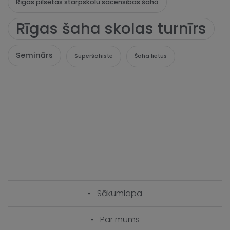
Rīgas pilsētas starpskolu sacensības šahā
Rīgas šaha skolas turnīrs
Seminārs
Superšahiste
Šaha lietus
Sākumlapa
Par mums