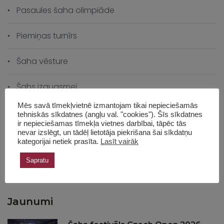
Pasaules šaha olimpiāde
Piemiņas turnīrs
Šaha vēsture
Šahs izaugsmei
Mēs savā tīmekļvietnē izmantojam tikai nepieciešamās
Skolas čempionāts
tehniskās sīkdatnes (angļu val. "cookies"). Šīs sīkdatnes
ir nepieciešamas tīmekļa vietnes darbībai, tāpēc tās
nevar izslēgt, un tādēļ lietotāja piekrišana šai sīkdatņu
Skolas vēsture
kategorijai netiek prasīta.
Lasīt vairāk
Sapratu
Treneru seminārs
Jaunumi