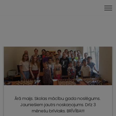
Pasākumi
Ārā maijs. Skolas mācību gada noslēgums.
Jauniešiem jautrs noskaņojums. Drīz 3
mēnešu brīvlaiks. BRĪVĪBA!!!