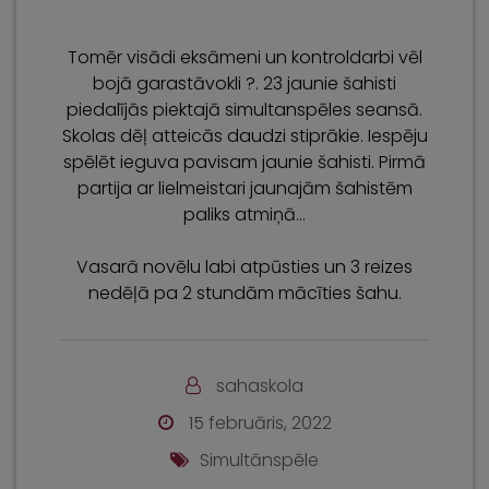
Tomēr visādi eksāmeni un kontroldarbi vēl
bojā garastāvokli ?. 23 jaunie šahisti
piedalījās piektajā simultanspēles seansā.
Skolas dēļ atteicās daudzi stiprākie. Iespēju
spēlēt ieguva pavisam jaunie šahisti. Pirmā
partija ar lielmeistari jaunajām šahistēm
paliks atmiņā…
Vasarā novēlu labi atpūsties un 3 reizes
nedēļā pa 2 stundām mācīties šahu.
sahaskola
15 februāris, 2022
Simultānspēle