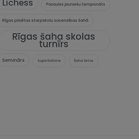
Lichess
Pasaules jauniešu čempionāts
Rīgas pilsētas starpskolu sacensības šahā
Rīgas šaha skolas
turnīrs
Seminārs
Superšahiste
Šaha lietus