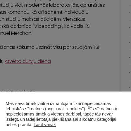
studiju vidi, modernās laboratorijās, aprunāties
s komandu, kā arī saņemt individuālu
n studiju maksas atlaidēm. Vienlaikus
iskā darbnīca “Vibecoding”, ko vadīs TSI
anuel Merchan.
mšanas sākuma uzzināt visu par studijām TSI!
it,
Atvērto durvju diena
sakaru institūts
Mēs savā tīmekļvietnē izmantojam tikai nepieciešamās
tehniskās sīkdatnes (angļu val. "cookies"). Šīs sīkdatnes ir
nepieciešamas tīmekļa vietnes darbībai, tāpēc tās nevar
izslēgt, un tādēļ lietotāja piekrišana šai sīkdatņu kategorijai
netiek prasīta.
Lasīt vairāk