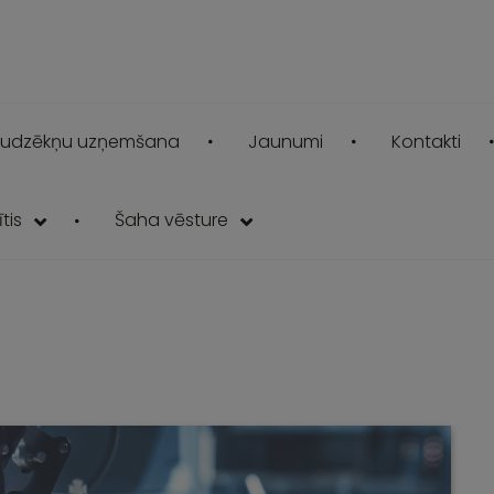
udzēkņu uzņemšana
Jaunumi
Kontakti
tis
Šaha vēsture