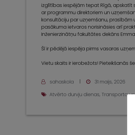
izglītības iespējām tepat Rīgā, apskatīt 
ar programmu direktoriem un uzņemšana
konsultāciju par uzņemšanu, prasībām u
pasākuma ietvaros norisināsies arī prakt
Inženierzinātņu fakultātes dekāns Emm
Šī ir pēdējā iespēja pirms vasaras uzņe
Vietu skaits ir ierobežots! Pieteikšanās še
sahaskola
31 maijs, 2026
Atvērto durvju dienas
,
Transporta un 