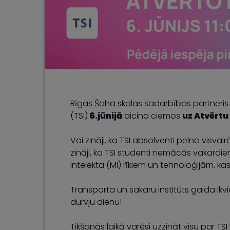
Rīgas Šaha skolas sadarbības partneri
(TSI)
6.jūnijā
aicina ciemos
uz Atvērtu
Vai zināji, ka TSI absolventi pelna visva
zināji, ka TSI studenti nemācās vakardien
intelekta (MI) rīkiem un tehnoloģijām, k
Transporta un sakaru institūts gaida ikvie
durvju dienu!
Tikšanās laikā varēsi uzzināt visu par TS