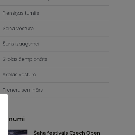
Piemiņas turnīrs
Šaha vēsture
Šahs izaugsmei
Skolas čempionāts
Skolas vēsture
Treneru seminārs
Jaunumi
Šaha festivāls Czech Open