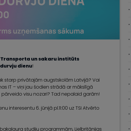
s
Transporta un sakaru institūts
 durvju dienu
!
irāk starp privātajām augstskolām Latvijā? Vai
as IT – viņi jau šodien strādā ar mākslīgā
as pārveido visu nozari? Tad nepalaid garām!
nu interesentu 6. jūnijā pl.11:00 uz TSI Atvērto
I bakalaura studiju programmām, Lielbritānijas