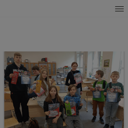
Klātienes turnīri
Skolas čempionāts