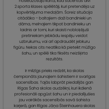
noslēdzošajā kārtā, kad sacentās divi
2.sporta klases spēlētāji, kuri pretendēja uz
kopvērtējuma medaļām. Šoreiz situācija
citādāka – baltajiem daži bandinieki un
dāma, melnajiem tikpat bandinieku un
laidnis ar torni, kuri skaisti nobloķējuši
pretiniekam jebkādu iespēju veidot
uzbrukumu, vai arī apdraudēt jebkuru
figūru. Nekas cits neatlika kā pieteikt mūžīgo
šahu, un spēlē tika fiksēts neizšķirta
rezultāts.
Ir milzīgs prieks redzēt, ka skolas
čempionāts jaunajiem šahistiem ir svarīgas
sacensības. Tajās labprāt piedalījās gan
Rīgas Šaha skolas audzēkņi, kuri ikdienā
profesionāli apgūst šahu un ir piedalījušies
jau vairākās sacensībās savā šahista
karjerā, gan Rīgas Jāņa Šteinhauera skolas