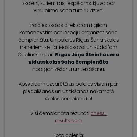
skolēni, kuriem tas, iespējams, kļuva par
viņu pirmo šaha turnīru dzīvē.
Paldies skolas direktoram Egīlam
Romanovskim par iespēju organizēt šaha
čempionātu. Un paldies Rīgas Šaha skolas
treneriem Nellijai Maklakovai un Rūdolfam
Čaplinskim par
Rīgas Jāņa Šteinhauera
vidusskolas šaha čempionāta
noorganizēšanu un tiesāšanu.
Apsveicam uzvarētājus paldies visiem par
piedalīšanos un uz tikšanos nākamajā
skolas čempionātā!
Visi čempionāta rezultāti
chess-
results.com
Foto galerija: