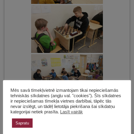
Mēs savā tīmekļvietnē izmantojam tikai nepieciešamās
tehniskās sīkdatnes (angļu val. "cookies"). Šīs sīkdatnes
ir nepieciešamas tīmekļa vietnes darbībai, tāpēc tās
nevar izslēgt, un tādēļ lietotāja piekrišana šai sīkdatņu
kategorijai netiek prasīta.
Lasīt vairāk
Sapratu