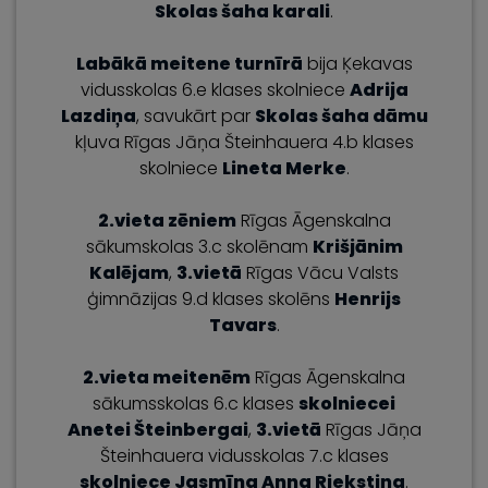
Skolas šaha karali
.
Labākā meitene turnīrā
bija Ķekavas
vidusskolas 6.e klases skolniece
Adrija
Lazdiņa
, savukārt par
Skolas šaha dāmu
kļuva Rīgas Jāņa Šteinhauera 4.b klases
skolniece
Lineta Merke
.
2.vieta zēniem
Rīgas Āgenskalna
sākumskolas 3.c skolēnam
Krišjānim
Kalējam
,
3.vietā
Rīgas Vācu Valsts
ģimnāzijas 9.d klases skolēns
Henrijs
Tavars
.
2.vieta meitenēm
Rīgas Āgenskalna
sākumsskolas 6.c klases
skolniecei
Anetei Šteinbergai
,
3.vietā
Rīgas Jāņa
Šteinhauera vidusskolas 7.c klases
skolniece Jasmīna Anna Riekstiņa
.