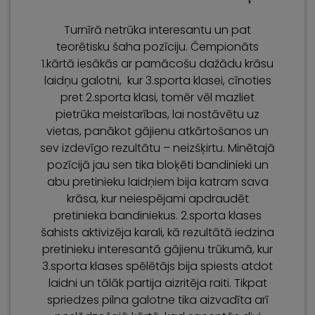
Turnīrā netrūka interesantu un pat
teorētisku šaha pozīciju. Čempionāts
1.kārtā iesākās ar pamācošu dažādu krāsu
laidņu galotni, kur 3.sporta klasei, cīnoties
pret 2.sporta klasi, tomēr vēl mazliet
pietrūka meistarības, lai nostāvētu uz
vietas, panākot gājienu atkārtošanos un
sev izdevīgo rezultātu – neizšķirtu. Minētajā
pozīcijā jau sen tika bloķēti bandinieki un
abu pretinieku laidņiem bija katram sava
krāsa, kur neiespējami apdraudēt
pretinieka bandiniekus. 2.sporta klases
šahists aktivizēja karali, kā rezultātā iedzina
pretinieku interesantā gājienu trūkumā, kur
3.sporta klases spēlētājs bija spiests atdot
laidni un tālāk partija aizritēja raiti. Tikpat
spriedzes pilna galotne tika aizvadīta arī