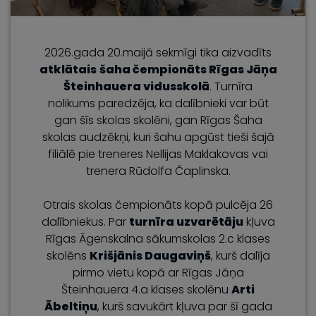
2026.gada 20.maijā sekmīgi tika aizvadīts
atklātais
šaha čempionāts Rīgas Jāņa
Šteinhauera vidusskolā
. Turnīra
nolikums paredzēja, ka dalībnieki var būt
gan šīs skolas skolēni, gan Rīgas Šaha
skolas audzēkņi, kuri šahu apgūst tieši šajā
filiālē pie treneres Nellijas Maklakovas vai
trenera Rūdolfa Čaplinska.
Otrais skolas čempionāts kopā pulcēja 26
dalībniekus. Par
turnīra uzvarētāju
kļuva
Rīgas Āgenskalna sākumskolas 2.c klases
skolēns
Krišjānis Daugaviņš
, kurš dalīja
pirmo vietu kopā ar Rīgas Jāņa
Šteinhauera 4.a klases skolēnu
Arti
Ābeltiņu
, kurš savukārt kļuva par šī gada