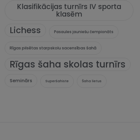
Klasifikācijas turnīrs IV sporta
klasēm
Lichess
Pasaules jauniešu čempionāts
Rīgas pilsētas starpskolu sacensības šahā
Rīgas šaha skolas turnīrs
Seminārs
Superšahiste
Šaha lietus