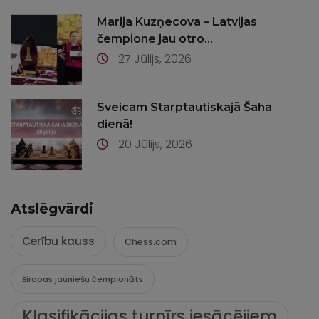
Marija Kuzņecova – Latvijas
čempione jau otro...
27 Jūlijs, 2026
Sveicam Starptautiskajā Šaha
dienā!
20 Jūlijs, 2026
Atslēgvārdi
Cerību kauss
Chess.com
Eiropas jauniešu čempionāts
Klasifikācijas turnīrs iesācējiem