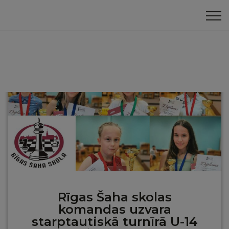
Klātienes turnīri
Panākumi ārzemēs
Rīgas Šaha skolas
komandas uzvara
starptautiskā turnīrā U-14