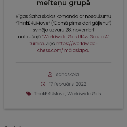
meiteņu grupā
Rīgas Šaha skolas komanda ar nosaukumu
“ThinkB4UMove” (“Domā pirms dari gājienu”)
svinēja uzvaru 28. novembrī
notikušajā
“Worldwide Girls U14w Group A”
turnīrā.
Ziņo
https://worldwide-
chess.com/ mājaslapa.
sahaskola
17 februāris, 2022
ThinkB4UMove
,
Worldwide Girls