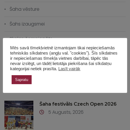
Šaha vēsture
Šahs izaugsmei
Skolas čempionāts
Mēs savā tīmekļvietnē izmantojam tikai nepieciešamās
Skolas vēsture
tehniskās sīkdatnes (angļu val. "cookies"). Šīs sīkdatnes
ir nepieciešamas tīmekļa vietnes darbībai, tāpēc tās
nevar izslēgt, un tādēļ lietotāja piekrišana šai sīkdatņu
Treneru seminārs
kategorijai netiek prasīta.
Lasīt vairāk
Sapratu
Jaunumi
Šaha festivāls Czech Open 2026
5 Augusts, 2026