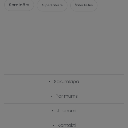
Seminārs
Superšahiste
Šaha lietus
Sākumlapa
Par mums
Jaunumi
Kontakti