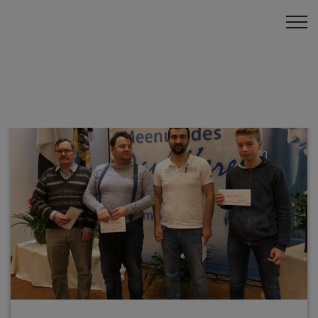
Klātienes turnīri