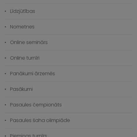
Līdzjūtības
Nometnes
Online seminārs
Online turnīri
Panākumi ārzemēs
Pasākumi
Pasaules čempionāts
Pasaules šaha olimpiāde
Piemiņas turnīrs