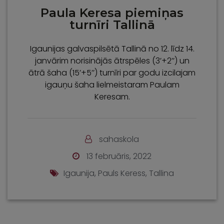
Paula Keresa piemiņas
turnīri Tallinā
Igaunijas galvaspilsētā Tallinā no 12. līdz 14.
janvārim norisinājās ātrspēles (3’+2’’) un
ātrā šaha (15’+5’’) turnīri par godu izcilajam
igauņu šaha lielmeistaram Paulam
Keresam.
sahaskola
13 februāris, 2022
Igaunija
,
Pauls Keress
,
Tallina