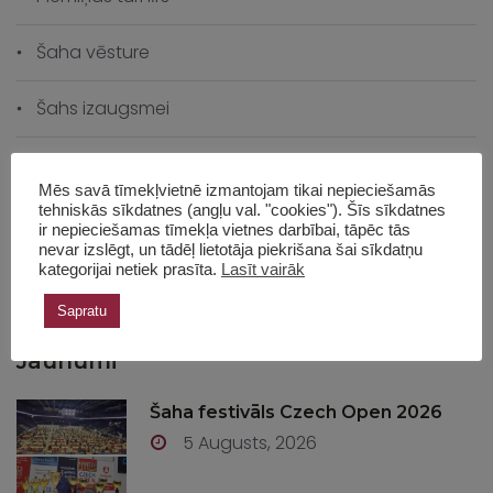
Šaha vēsture
Šahs izaugsmei
Skolas čempionāts
Mēs savā tīmekļvietnē izmantojam tikai nepieciešamās
tehniskās sīkdatnes (angļu val. "cookies"). Šīs sīkdatnes
Skolas vēsture
ir nepieciešamas tīmekļa vietnes darbībai, tāpēc tās
nevar izslēgt, un tādēļ lietotāja piekrišana šai sīkdatņu
kategorijai netiek prasīta.
Lasīt vairāk
Treneru seminārs
Sapratu
Jaunumi
Šaha festivāls Czech Open 2026
5 Augusts, 2026