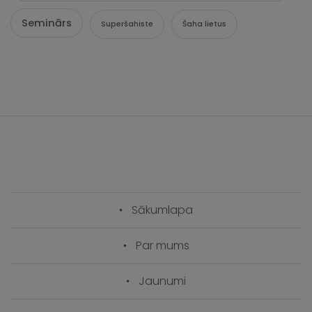
Seminārs
Superšahiste
Šaha lietus
Sākumlapa
Par mums
Jaunumi