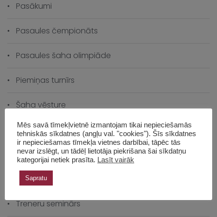
Pasākumi
Pasaules čempionāts
Pasaules šaha olimpiāde
Piemiņas turnīrs
Šaha vēsture
Mēs savā tīmekļvietnē izmantojam tikai nepieciešamās
Šahs izaugsmei
tehniskās sīkdatnes (angļu val. "cookies"). Šīs sīkdatnes
ir nepieciešamas tīmekļa vietnes darbībai, tāpēc tās
nevar izslēgt, un tādēļ lietotāja piekrišana šai sīkdatņu
Skolas čempionāts
kategorijai netiek prasīta.
Lasīt vairāk
Skolas vēsture
Sapratu
Treneru seminārs