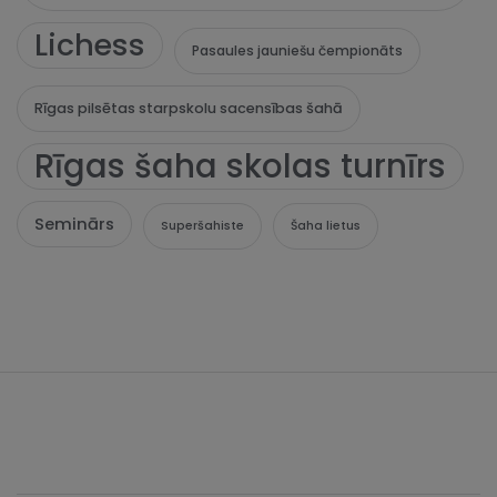
Lichess
Pasaules jauniešu čempionāts
Rīgas pilsētas starpskolu sacensības šahā
Rīgas šaha skolas turnīrs
Seminārs
Superšahiste
Šaha lietus