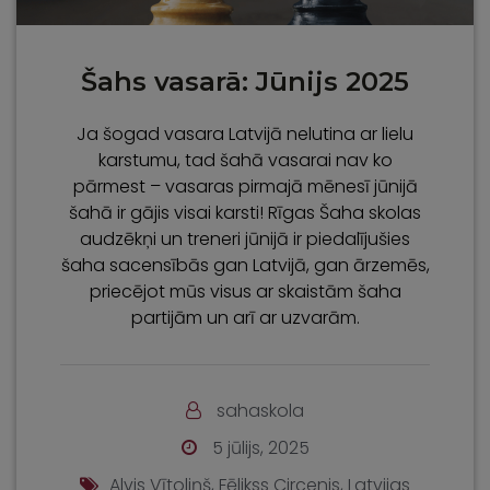
Šahs vasarā: Jūnijs 2025
Ja šogad vasara Latvijā nelutina ar lielu
karstumu, tad šahā vasarai nav ko
pārmest – vasaras pirmajā mēnesī jūnijā
šahā ir gājis visai karsti! Rīgas Šaha skolas
audzēkņi un treneri jūnijā ir piedalījušies
šaha sacensībās gan Latvijā, gan ārzemēs,
priecējot mūs visus ar skaistām šaha
partijām un arī ar uzvarām.
sahaskola
5 jūlijs, 2025
Alvis Vītoliņš
,
Fēlikss Circenis
,
Latvijas