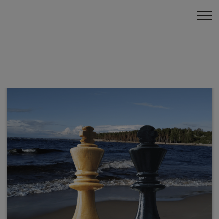
Klātienes turnīri
Panākumi ārzemēs
Piemiņas turnīrs