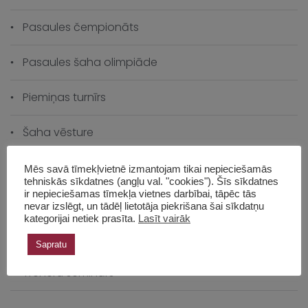
Pasaules čempionāts
Pasaules šaha olimpiāde
Piemiņas turnīrs
Šaha vēsture
Šahs izaugsmei
Mēs savā tīmekļvietnē izmantojam tikai nepieciešamās
tehniskās sīkdatnes (angļu val. "cookies"). Šīs sīkdatnes
ir nepieciešamas tīmekļa vietnes darbībai, tāpēc tās
Skolas čempionāts
nevar izslēgt, un tādēļ lietotāja piekrišana šai sīkdatņu
kategorijai netiek prasīta.
Lasīt vairāk
Skolas vēsture
Sapratu
Treneru seminārs