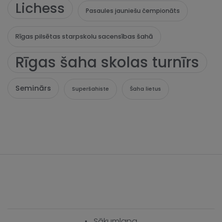
Lichess
Pasaules jauniešu čempionāts
Rīgas pilsētas starpskolu sacensības šahā
Rīgas šaha skolas turnīrs
Seminārs
Superšahiste
Šaha lietus
Sākumlapa