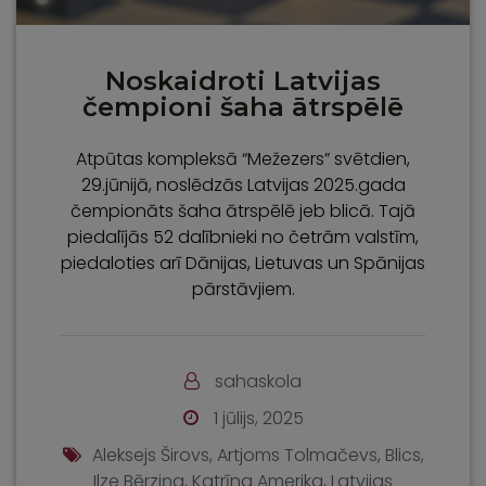
Noskaidroti Latvijas
čempioni šaha ātrspēlē
Atpūtas kompleksā “Mežezers” svētdien,
29.jūnijā, noslēdzās Latvijas 2025.gada
čempionāts šaha ātrspēlē jeb blicā. Tajā
piedalījās 52 dalībnieki no četrām valstīm,
piedaloties arī Dānijas, Lietuvas un Spānijas
pārstāvjiem.
sahaskola
1 jūlijs, 2025
Aleksejs Širovs
,
Artjoms Tolmačevs
,
Blics
,
Ilze Bērziņa
,
Katrīna Amerika
,
Latvijas