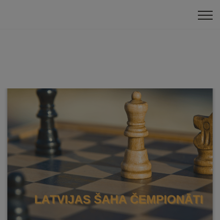
Klātienes turnīri
Latvijas čempionāts