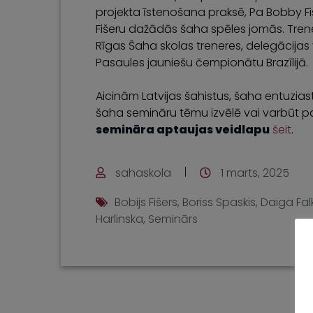
projekta īstenošana praksē, Pa Bobby F
Fišeru dažādās šaha spēles jomās. Tren
Rīgas Šaha skolas treneres, delegācijas 
Pasaules jauniešu čempionātu Brazīlijā.
Aicinām Latvijas šahistus, šaha entuziast
šaha semināru tēmu izvēlē vai varbūt paš
semināra aptaujas veidlapu
šeit
.
sahaskola
1 marts, 2025
Bobijs Fišers
,
Boriss Spaskis
,
Daiga Fa
Harlinska
,
Seminārs