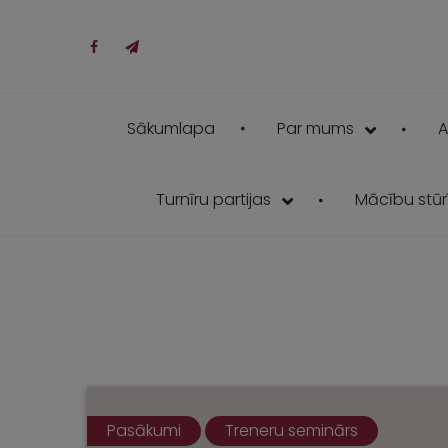
Sākumlapa
Par mums
A
Turnīru partijas
Mācību stūrī
Pasākumi
Treneru seminārs