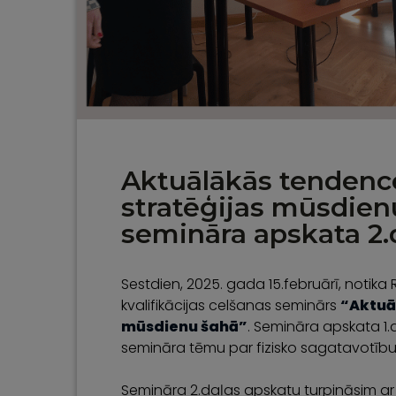
Aktuālākās tendence
stratēģijas mūsdien
semināra apskata 2.
Sestdien, 2025. gada 15.februārī, notika
kvalifikācijas celšanas seminārs
“Aktuā
mūsdienu šahā”
. Semināra apskata 1
semināra tēmu par fizisko sagatavotību 
Semināra 2.daļas apskatu turpināsim ar