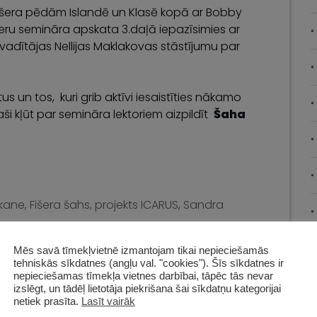
išera pēdām Islandē un Klasē kopā ar Bobby
eru semināra apskata 3.daļā iepazīsimies ar
vadītājas Nellijas Maklakovas stāstījumu par
us un tos, kuri grib aktīvi iesaistīties nākamo
i kļūt par semināra lektoriem aizpildīt
Šaha
lkane
,
Fišera šahs
,
projekts ICARUS
,
Sandra
Mēs savā tīmekļvietnē izmantojam tikai nepieciešamās
tehniskās sīkdatnes (angļu val. "cookies"). Šīs sīkdatnes ir
nepieciešamas tīmekļa vietnes darbībai, tāpēc tās nevar
izslēgt, un tādēļ lietotāja piekrišana šai sīkdatņu kategorijai
netiek prasīta.
Lasīt vairāk