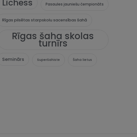
Lichess
Pasaules jauniešu čempionāts
Rīgas pilsētas starpskolu sacensības šahā
Rīgas šaha skolas
turnīrs
Seminārs
Superšahiste
Šaha lietus