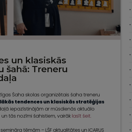
s un klasiskās
u šahā: Treneru
daļa
 Rīgas Šaha skolas organizētais šaha treneru
lākās tendences un klasiskās stratēģijas
.daļā iepazīstinājām ar mūsdienās aktuālo
un tās nozīmi šahistiem, vairāk
lasīt šeit.
 semināra tēmām – LŠF aktualitātes un ICARUS