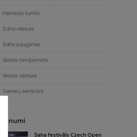
Piemiņas turnīrs
Šaha vēsture
Šahs izaugsmei
Skolas čempionāts
Skolas vēsture
Treneru seminārs
Jaunumi
Šaha festivāls Czech Open