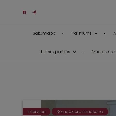
Sākumlapa
Par mums
A
Turnīru partijas
Mācību stūrī
Intervijas
Kompozīciju risināšana