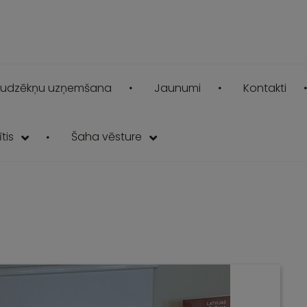
udzēkņu uzņemšana
Jaunumi
Kontakti
tis
Šaha vēsture