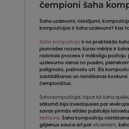
čempioni šaha kompo
Šaha uzdevumi, risinājumi, kompozīcij
kompozīcijas ir šaha uzdevumi? Kas ta
Šaha kompozīcija
ir no praktiskās šah
jaunrades nozare, kuras mērķis ir šaha
radošais process ir mākslīgu pozīciju
uzdevumu vienai no pusēm, piemēram, m
palīgmats, pašmats utt. Šīs kompozīci
sastādīšanas un risināšanas konkursi 
čempionātus.
Šaha kompozīcijai, tāpat kā šaha spēlei,
sākumā bija izveidojusies par ievēroj
savas pirmās etīdes publicēja latvie
Matisons
.
Šaha
kompozīciju risināšana 
gājienus sauca arī par
vilcieniem
, šah