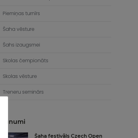
Piemiņas turnīrs
Šaha vēsture
Šahs izaugsmei
Skolas čempionāts
Skolas vēsture
Treneru seminārs
Jaunumi
Šaha festivāls Czech Open