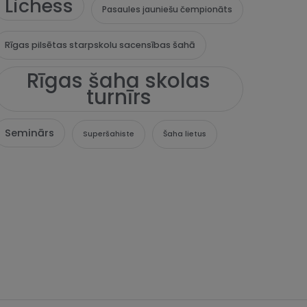
Lichess
Pasaules jauniešu čempionāts
Rīgas pilsētas starpskolu sacensības šahā
Rīgas šaha skolas
turnīrs
Seminārs
Superšahiste
Šaha lietus