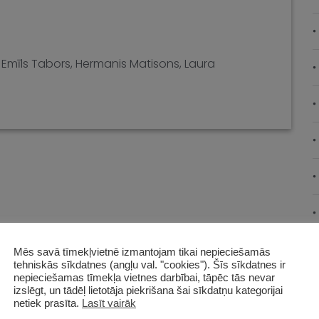
,
Emīls Tabors
,
Hermanis Matisons
,
Laura
Mēs savā tīmekļvietnē izmantojam tikai nepieciešamās
tehniskās sīkdatnes (angļu val. "cookies"). Šīs sīkdatnes ir
nepieciešamas tīmekļa vietnes darbībai, tāpēc tās nevar
izslēgt, un tādēļ lietotāja piekrišana šai sīkdatņu kategorijai
netiek prasīta.
Lasīt vairāk