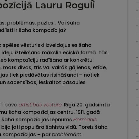
zīcijā Lauru Roguli
as, problēmas, puzles… Vai šaha
d īsti ir šaha kompozīcija?
a spēles vēsturiski izveidojusies šaha
 ideju izteikšana mākslinieciskā formā. Tās
 jeb kompozīciju radīšana ar konkrētu
ats divos, trīs vai vairāk gājienos, etīde,
jas tiek piedāvātas risināšanai – notiek
un sacensības, ieskaitot pasaules
 ir sava
attīstības vēsture
.
Rīga 20. gadsimta
amu šaha kompozīcijas centru. 1911. gadā
šu šaha kompozīcijas lepnums
Hermanis
bija ļoti populāra šahistu vidū. Toreiz šaha
a kompozīcijas – par
problēmām
.