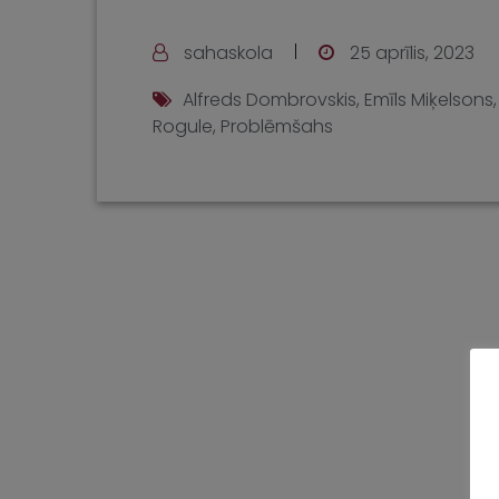
sahaskola
25 aprīlis, 2023
Alfreds Dombrovskis
,
Emīls Miķelsons
Rogule
,
Problēmšahs