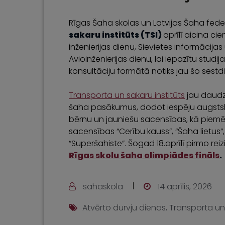
Rīgas Šaha skolas un Latvijas Šaha fede
sakaru institūts (TSI)
aprīlī aicina ci
inženierijas dienu, Sievietes informācij
Avioinženierijas dienu, lai iepazītu studi
konsultāciju formātā notiks jau šo sestdi
Transporta un sakaru institūts
jau daudz
šaha pasākumus, dodot iespēju augstsk
bērnu un jauniešu sacensības, kā pie
sacensības “Cerību kauss”, “Šaha lietus
“Superšahiste”. Šogad 18.aprīlī pirmo reiz
Rīgas skolu šaha olimpiādes fināls
.
sahaskola
14 aprīlis, 2026
Atvērto durvju dienas
,
Transporta un 