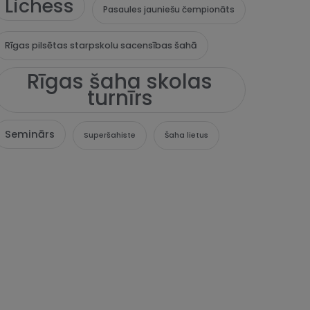
Lichess
Pasaules jauniešu čempionāts
Rīgas pilsētas starpskolu sacensības šahā
Rīgas šaha skolas
turnīrs
Seminārs
Superšahiste
Šaha lietus