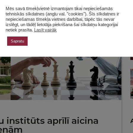
Mēs savā tīmekļvietnē izmantojam tikai nepieciešamās
tehniskās sīkdatnes (angļu val. "cookies"). Šīs sīkdatnes ir
nepieciešamas tīmekļa vietnes darbībai, tāpēc tās nevar
izslēgt, un tādēļ lietotāja piekrišana šai sīkdatņu kategorijai
netiek prasīta.
Lasīt vairāk
Sapratu
institūts aprīlī aicina
ienām