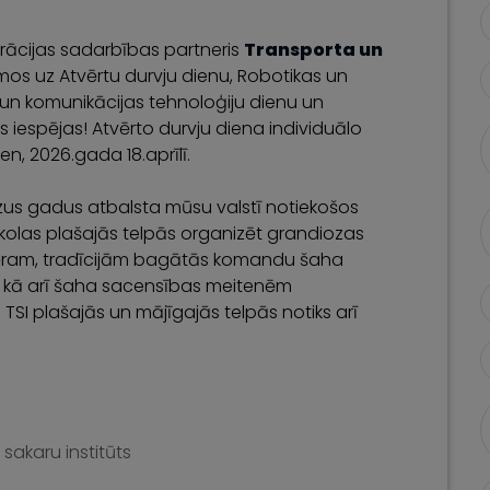
rācijas sadarbības partneris
Transporta un
emos uz Atvērtu durvju dienu, Robotikas un
as un komunikācijas tehnoloģiju dienu un
jas iespējas! Atvērto durvju diena individuālo
en, 2026.gada 18.aprīlī.
us gadus atbalsta mūsu valstī notiekošos
olas plašajās telpās organizēt grandiozas
mēram, tradīcijām bagātās komandu šaha
”, kā arī šaha sacensības meitenēm
i TSI plašajās un mājīgajās telpās notiks arī
sakaru institūts