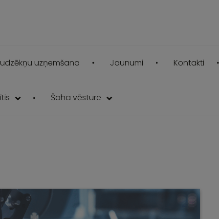
udzēkņu uzņemšana
Jaunumi
Kontakti
tis
Šaha vēsture