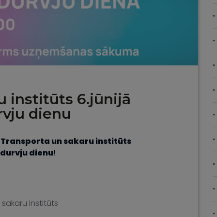
 institūts 6.jūnijā
rvju dienu
s
Transporta un sakaru institūts
 durvju dienu
!
sakaru institūts