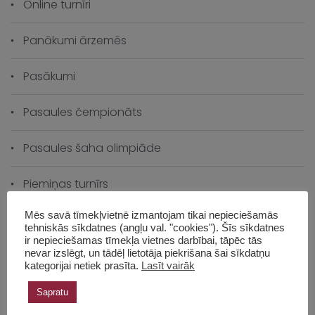
Online turnīri
Panākumi ārzemēs
Pasākumi
Pasaules čempionāts
Pasaules šaha olimpiāde
Piemiņas turnīrs
Mēs savā tīmekļvietnē izmantojam tikai nepieciešamās
Šaha vēsture
tehniskās sīkdatnes (angļu val. "cookies"). Šīs sīkdatnes
ir nepieciešamas tīmekļa vietnes darbībai, tāpēc tās
Šahs izaugsmei
nevar izslēgt, un tādēļ lietotāja piekrišana šai sīkdatņu
kategorijai netiek prasīta.
Lasīt vairāk
Skolas čempionāts
Sapratu