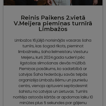
Reinis Paikens 2.vietā
V.Meijera piemiņas turnīrā
Limbažos
Limbažos 16.jūlijā norisinājās vasaras šaha
turnīrs, kas šogad rīkots, pieminot
limbažnieku, šaha lielmeistaru Viesturu
Meijeru, kurš 2024.gada rudenī pēc
ilgstošas slimošanas devās mūžībā.
Piemiņas pasākums, ko sadarbībā ar
Latvijas Šaha federāciju savās telpās
organizēja Limbažu Bērnu un jauniešu
centrs, vienoja aptuveni septiņdesmit
šahistu no Latvijas un Lietuvas. Turnīrs
noritēja astoņās kārtās ar apdomas laiku 10
minūtes plus 5 sekundes par gājienu