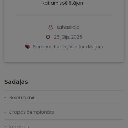
katram spēlētājam.
sahaskola
26 jūlijs, 2025
Piemiņas turnīrs
,
Viesturs Meijers
Sadaļas
Bērnu turnīri
Eiropas čempionāts
Intervijas