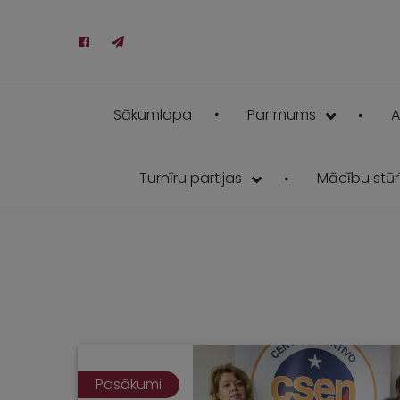
Sākumlapa
Par mums
A
Turnīru partijas
Mācību stūrī
Pasākumi