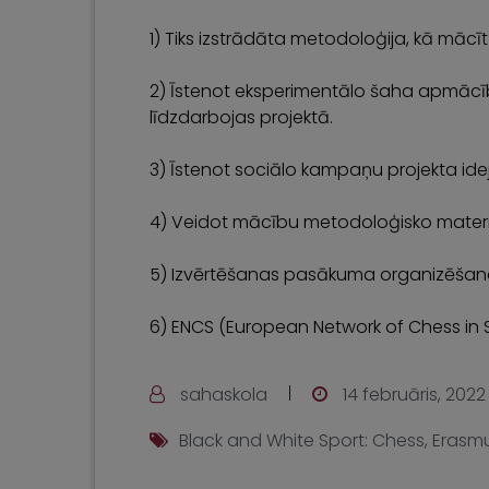
1) Tiks izstrādāta metodoloģija, kā māc
2) Īstenot eksperimentālo šaha apmācības
līdzdarbojas projektā.
3) Īstenot sociālo kampaņu projekta ide
4) Veidot mācību metodoloģisko materi
5) Izvērtēšanas pasākuma organizēšan
6) ENCS (European Network of Chess in S
sahaskola
14 februāris, 2022
Black and White Sport: Chess
,
Erasm