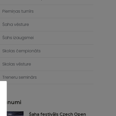
Piemiņas turnīrs
Šaha vēsture
Šahs izaugsmei
Skolas čempionāts
Skolas vēsture
Treneru seminārs
Jaunumi
Šaha festivāls Czech Open