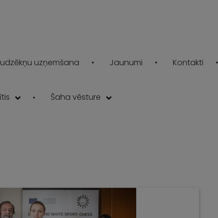
udzēkņu uzņemšana
Jaunumi
Kontakti
tis
Šaha vēsture