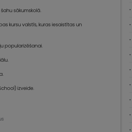
īt šahu sākumskolā.
 kursu valstīs, kuras iesaistītas un
ju popularizēšanai.
ālu.
a.
chool) izveide.
us