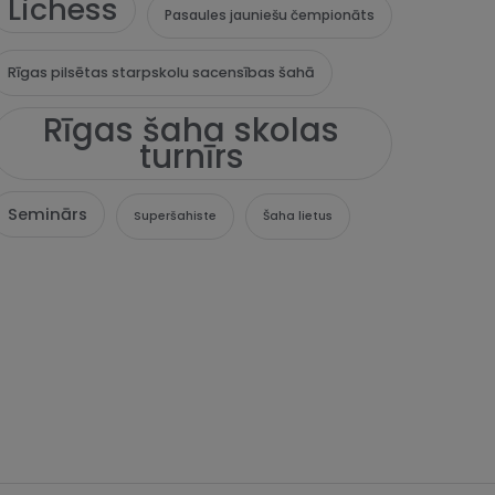
Lichess
Pasaules jauniešu čempionāts
Rīgas pilsētas starpskolu sacensības šahā
Rīgas šaha skolas
turnīrs
Seminārs
Superšahiste
Šaha lietus