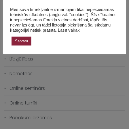
Klātienes turnīri
Mēs savā tīmekļvietnē izmantojam tikai nepieciešamās
Komandu turnīri
tehniskās sīkdatnes (angļu val. "cookies"). Šīs sīkdatnes
ir nepieciešamas tīmekļa vietnes darbībai, tāpēc tās
nevar izslēgt, un tādēļ lietotāja piekrišana šai sīkdatņu
Kompozīciju risināšana
kategorijai netiek prasīta.
Lasīt vairāk
Sapratu
Latvijas čempionāts
Līdzjūtības
Nometnes
Online seminārs
Online turnīri
Panākumi ārzemēs