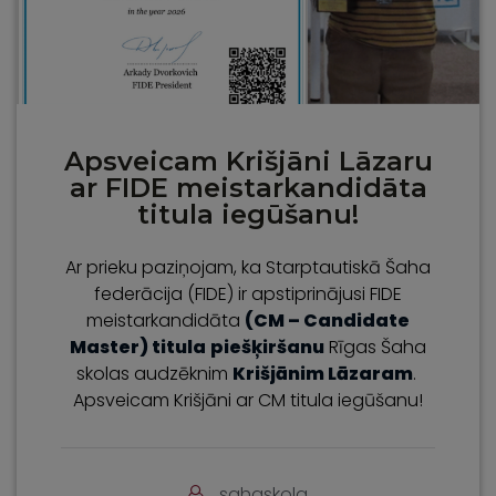
Apsveicam Krišjāni Lāzaru
ar FIDE meistarkandidāta
titula iegūšanu!
Ar prieku paziņojam, ka Starptautiskā Šaha
federācija (FIDE) ir apstiprinājusi FIDE
meistarkandidāta
(CM – Candidate
Master)
titula
piešķiršanu
Rīgas Šaha
skolas audzēknim
Krišjānim Lāzaram
.
Apsveicam Krišjāni ar CM titula iegūšanu!
sahaskola