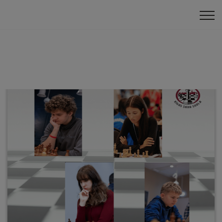
Šahs izaugsmei