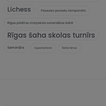
Lichess
Pasaules jauniešu čempionāts
Rīgas pilsētas starpskolu sacensības šahā
Rīgas šaha skolas turnīrs
Seminārs
Superšahiste
Šaha lietus