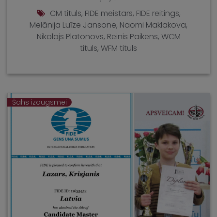
CM tituls
,
FIDE meistars
,
FIDE reitings
,
Melānija Luīze Jansone
,
Naomi Maklakova
,
Nikolajs Platonovs
,
Reinis Paikens
,
WCM
tituls
,
WFM tituls
Šahs izaugsmei