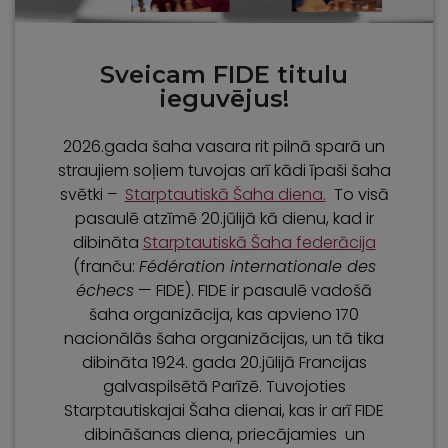
Sveicam FIDE titulu
ieguvējus!
2026.gada šaha vasara rit pilnā sparā un
straujiem soļiem tuvojas arī kādi īpaši šaha
svētki –
Starptautiskā Šaha diena.
To visā
pasaulē atzīmē 20.jūlijā kā dienu, kad ir
dibināta
Starptautiskā Šaha federācija
(franču:
Fédération internationale des
échecs
— FIDE). FIDE ir pasaulē vadošā
šaha organizācija, kas apvieno 170
nacionālās šaha organizācijas, un tā tika
dibināta 1924. gada 20.jūlijā Francijas
galvaspilsētā Parīzē. Tuvojoties
Starptautiskajai Šaha dienai, kas ir arī FIDE
dibināšanas diena, priecājamies un