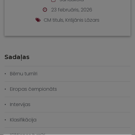
23 februāris, 2026
CM tituls
,
Krišjānis Lāzars
Sadaļas
Bērnu turnīri
Eiropas čempionāts
Intervijas
Klasifikācija