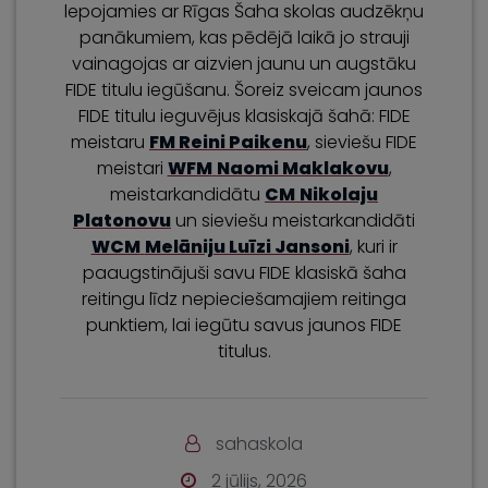
lepojamies ar Rīgas Šaha skolas audzēkņu
panākumiem, kas pēdējā laikā jo strauji
vainagojas ar aizvien jaunu un augstāku
FIDE titulu iegūšanu. Šoreiz sveicam jaunos
FIDE titulu ieguvējus klasiskajā šahā: FIDE
meistaru
FM
Reini Paikenu
, sieviešu FIDE
meistari
WFM
Naomi Maklakovu
,
meistarkandidātu
CM
Nikolaju
Platonovu
un sieviešu meistarkandidāti
WCM
Melāniju Luīzi Jansoni
, kuri ir
paaugstinājuši savu FIDE klasiskā šaha
reitingu līdz nepieciešamajiem reitinga
punktiem, lai iegūtu savus jaunos FIDE
titulus.
sahaskola
2 jūlijs, 2026