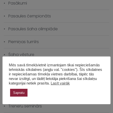
Pasākumi
Pasaules čempionāts
Pasaules šaha olimpiāde
Piemiņas turnīrs
Šaha vēsture
Mēs savā tīmekļvietnē izmantojam tikai nepieciešamās
Šahs izaugsmei
tehniskās sīkdatnes (angļu val. "cookies"). Šīs sīkdatnes
ir nepieciešamas tīmekļa vietnes darbībai, tāpēc tās
nevar izslēgt, un tādēļ lietotāja piekrišana šai sīkdatņu
Skolas čempionāts
kategorijai netiek prasīta.
Lasīt vairāk
Skolas vēsture
Sapratu
Treneru seminārs