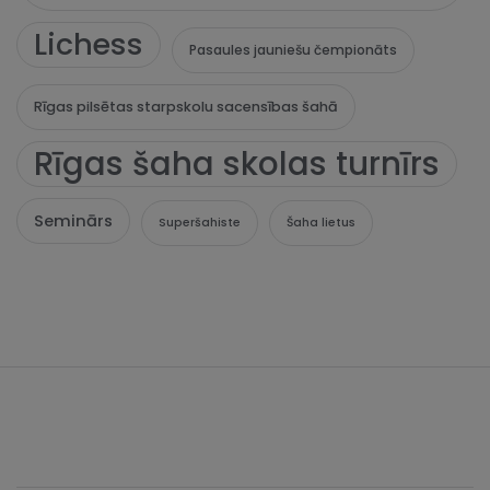
Lichess
Pasaules jauniešu čempionāts
Rīgas pilsētas starpskolu sacensības šahā
Rīgas šaha skolas turnīrs
Seminārs
Superšahiste
Šaha lietus