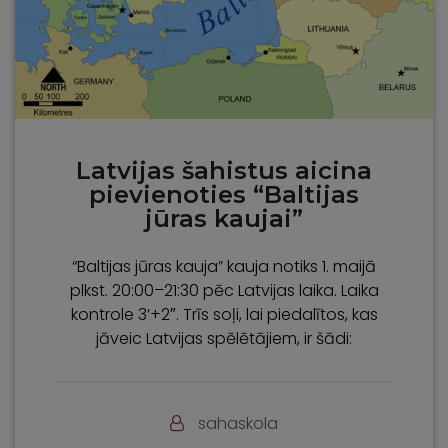
Latvijas šahistus aicina
pievienoties “Baltijas
jūras kaujai”
“Baltijas jūras kauja” kauja notiks 1. maijā
plkst. 20:00–21:30 pēc Latvijas laika. Laika
kontrole 3’+2″. Trīs soļi, lai piedalītos, kas
jāveic Latvijas spēlētājiem, ir šādi:
sahaskola