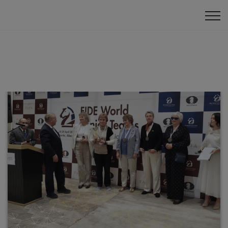
Panākumi ārzemēs
Pasaules čempionāts