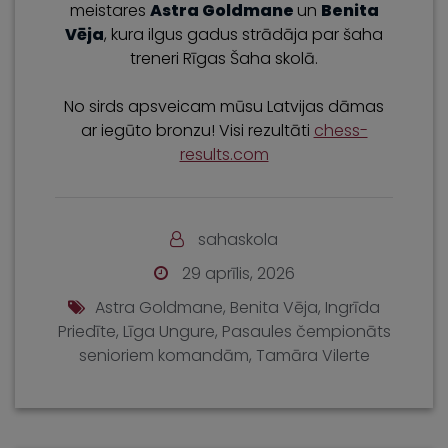
meistares
Astra Goldmane
un
Benita
Vēja
, kura ilgus gadus strādāja par šaha
treneri Rīgas Šaha skolā.
No sirds apsveicam mūsu Latvijas dāmas
ar iegūto bronzu! Visi rezultāti
chess-
results.com
sahaskola
29 aprīlis, 2026
Astra Goldmane
,
Benita Vēja
,
Ingrīda
Priedīte
,
Līga Ungure
,
Pasaules čempionāts
senioriem komandām
,
Tamāra Vilerte