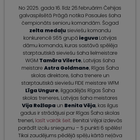
No 2025. gada 16. līdz 26.februārim Čehijas
galvaspilsētā Prāgā notika Pasaules šaha
čempionāts senioru komandām. Šogad
zelta
medaļu
sieviešu komandu
konkurencē S65 grupā
ieguva
Latvijas
dāmu komanda, kuras sastāvā spēlēja
starptautiskā sieviešu šaha lielmeistare
WGM
Tamāra Vilerte
, Latvijas šaha
meistare
Astra Goldmane
, Rīgas Šaha
skolas direktore, šaha trenere un
starptautiskā sieviešu FIDE meistare WFM
Līga Ungure
, ilggadējās Rīgas Šaha
skolas treneres, Latvijas šaha meistares
Vija Rožlapa
un
Benita Vēja
, kas ilgus
gadus ir strādājusi par Rīgas Šaha skolas
treneri,
lasīt vairāk šeit.
Benitai Vējai izdevās
parādīt izcilu sniegumu – 5 punkti 6 spēlēs!
Tikai zaudējums pēdējā spēļu kārtā neļāva