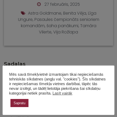
27 februāris, 2025
Astra Goldmane
,
Benita Vēja
,
Līga
Ungure
,
Pasaules čempionāts senioriem
komandām
,
šaha panākumi
,
Tamāra
Vilerte
,
Vija Rožlapa
Sadaļas
Mēs savā tīmekļvietnē izmantojam tikai nepieciešamās
Bērnu turnīri
tehniskās sīkdatnes (angļu val. "cookies"). Šīs sīkdatnes
ir nepieciešamas tīmekļa vietnes darbībai, tāpēc tās
nevar izslēgt, un tādēļ lietotāja piekrišana šai sīkdatņu
Eiropas čempionāts
kategorijai netiek prasīta.
Lasīt vairāk
Sapratu
Intervijas