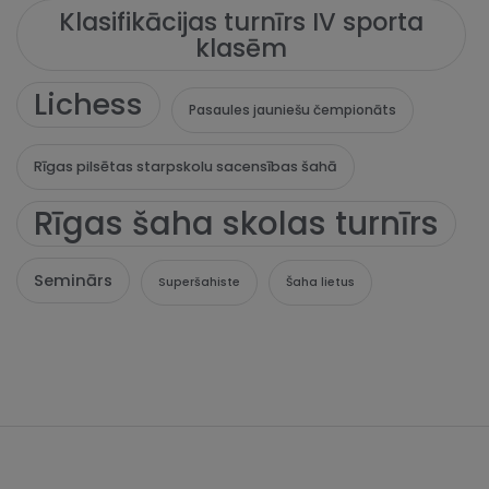
Klasifikācijas turnīrs IV sporta
klasēm
Lichess
Pasaules jauniešu čempionāts
Rīgas pilsētas starpskolu sacensības šahā
Rīgas šaha skolas turnīrs
Seminārs
Superšahiste
Šaha lietus