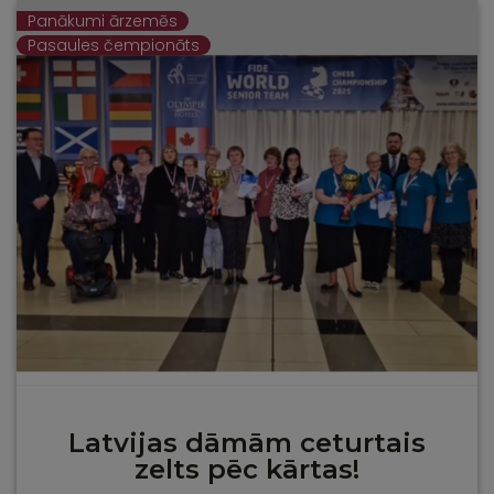
Panākumi ārzemēs
Pasaules čempionāts
Latvijas dāmām ceturtais
zelts pēc kārtas!