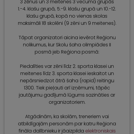
3 zēnus un 3 meitenes 3 vecuma grupās
1.-4. klašu grupā, 5.-9. klašu grupā un 10.-12.
klašu grupā, kopā no vienas skolas
maksimāli 18 skolēni (9 zēni un 9 meitenes).
Tāpat organizatori aicina ievērot Reģionu
nolikumus, kur Skolu šaha olimpiādes II
posmā jeb Reģiona posmā:
Piedalīties var zēni līdz 2. sporta klasei un
meitenes līdz 3. sporta klasei ieskaitot un
nepārsniedzot ātrā šaha (rapid) reitingu
1300. Tiek pieļauti arī izņēmumi, tāpēc
jautājumu gadījumā lūgums sazināties ar
organizatoriem.
Atgādinām, ka skolām, treneriem vai
atbildīgajām personām par katru Reģiona
fināla dalībnieku ir jāaizpilda
elektroniskais