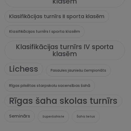
klasēm
Klasifikācijas turnīrs II sporta klasēm
Klasifikācijas turnīrs I sporta klasēm
Klasifikācijas turnīrs IV sporta
klasēm
Lichess
Pasaules jauniešu čempionāts
Rīgas pilsētas starpskolu sacensības šahā
Rīgas šaha skolas turnīrs
Seminārs
Superšahiste
Šaha lietus