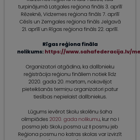
turpinājumā Latgales reģiona fināls 3. aprīlī
Rēzeknē, Vidzemes reģiona fināls 7. aprīlī
Cēsīs un Zemgales reģiona fināls Jelgavā
21. aprīlī un Rīgas reģiona fināls 22. aprīlī.
Rīgas reģiona fināla
nolikums:
https://www.sahafederacija.lv/
Organizatori atgādina, ka dalībnieku
reģistrācija reģionu fināliem notiek līdz
2020. gada 20. martam, nokavējot
pieteikšanās termiņu organizatori patur
tiesības nepielaist dalībniekus.
Lūgums ievērot Skolu skolēnu šaha
olimpiādes
2020. gada nolikumu
, kur no I
posma jeb Skolu posma uz II posmu jeb
Reģiona posmu no katras skolas var izvirzīt