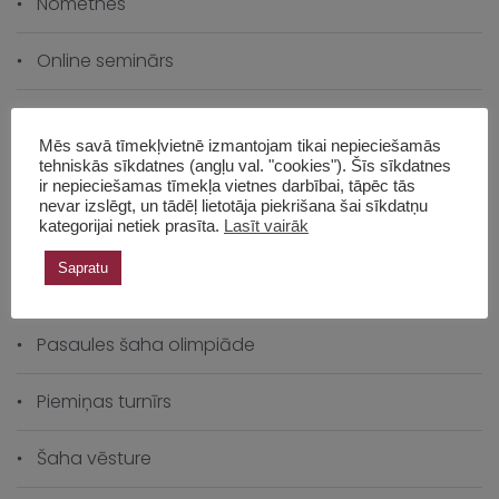
Nometnes
Online seminārs
Online turnīri
Mēs savā tīmekļvietnē izmantojam tikai nepieciešamās
tehniskās sīkdatnes (angļu val. "cookies"). Šīs sīkdatnes
Panākumi ārzemēs
ir nepieciešamas tīmekļa vietnes darbībai, tāpēc tās
nevar izslēgt, un tādēļ lietotāja piekrišana šai sīkdatņu
kategorijai netiek prasīta.
Lasīt vairāk
Pasākumi
Sapratu
Pasaules čempionāts
Pasaules šaha olimpiāde
Piemiņas turnīrs
Šaha vēsture