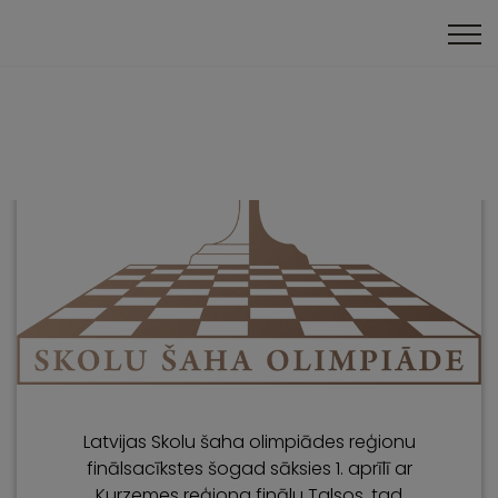
Klātienes turnīri
Latvijas Skolu šaha olimpiādes reģionu
finālsacīkstes šogad sāksies 1. aprīlī ar
Kurzemes reģiona finālu Talsos, tad