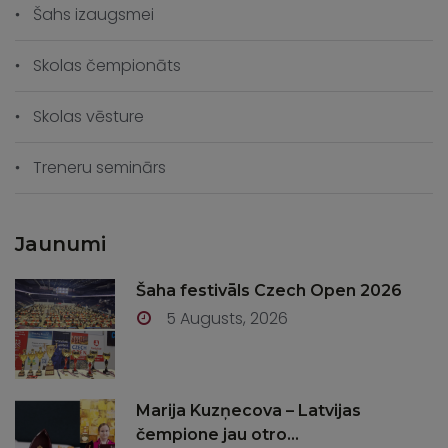
Šahs izaugsmei
Skolas čempionāts
Skolas vēsture
Treneru seminārs
Jaunumi
Šaha festivāls Czech Open 2026
5 Augusts, 2026
Marija Kuzņecova – Latvijas
čempione jau otro...