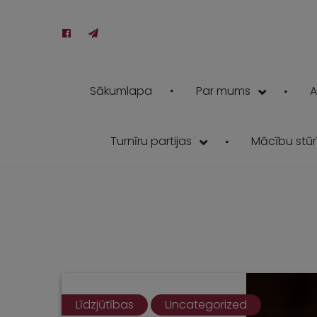
Sākumlapa
Par mums
A
Turnīru partijas
Mācību stūrī
Līdzjūtības
Uncategorized