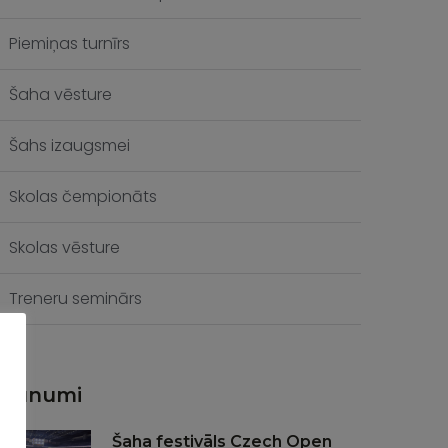
Piemiņas turnīrs
Šaha vēsture
Šahs izaugsmei
Skolas čempionāts
Skolas vēsture
Treneru seminārs
Jaunumi
Šaha festivāls Czech Open