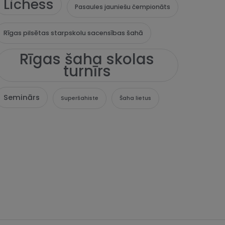
Lichess
Pasaules jauniešu čempionāts
Rīgas pilsētas starpskolu sacensības šahā
Rīgas šaha skolas
turnīrs
Seminārs
Superšahiste
Šaha lietus