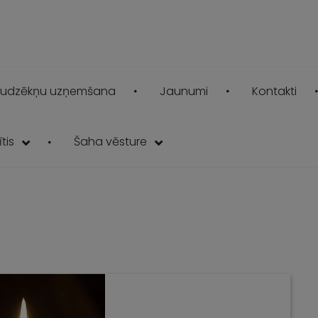
udzēkņu uzņemšana
Jaunumi
Kontakti
tis
Šaha vēsture