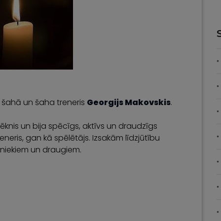
s šahā un šaha treneris
Georgijs Makovskis
.
ēknis un bija spēcīgs, aktīvs un draudzīgs
eneris, gan kā spēlētājs. Izsakām līdzjūtību
tuviniekiem un draugiem.