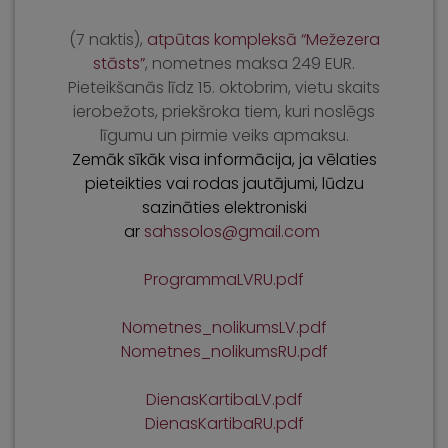
(7 naktis),
atpūtas kompleksā “Mežezera
stāsts”
, nometnes maksa 249 EUR.
Pieteikšanās līdz 15. oktobrim, vietu skaits
ierobežots, priekšroka tiem, kuri noslēgs
līgumu un pirmie veiks apmaksu.
Zemāk sīkāk visa informācija, ja vēlaties
pieteikties vai rodas jautājumi, lūdzu
sazināties elektroniski
ar
sahssolos@gmail.com
ProgrammaLVRU.pdf
Nometnes_nolikumsLV.pdf
Nometnes_nolikumsRU.pdf
DienasKartibaLV.pdf
DienasKartibaRU.pdf