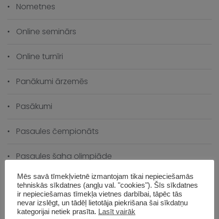
Nometnes
Online seminārs
Online turnīri
Panākumi ārzemēs
Pasākumi
Pasaules čempionāts
Pasaules šaha olimpiāde
Mēs savā tīmekļvietnē izmantojam tikai nepieciešamās
Piemiņas turnīrs
tehniskās sīkdatnes (angļu val. "cookies"). Šīs sīkdatnes
ir nepieciešamas tīmekļa vietnes darbībai, tāpēc tās
nevar izslēgt, un tādēļ lietotāja piekrišana šai sīkdatņu
Šaha vēsture
kategorijai netiek prasīta.
Lasīt vairāk