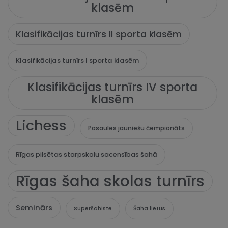
klasēm
Klasifikācijas turnīrs II sporta klasēm
Klasifikācijas turnīrs I sporta klasēm
Klasifikācijas turnīrs IV sporta
klasēm
Lichess
Pasaules jauniešu čempionāts
Rīgas pilsētas starpskolu sacensības šahā
Rīgas šaha skolas turnīrs
Seminārs
Superšahiste
Šaha lietus