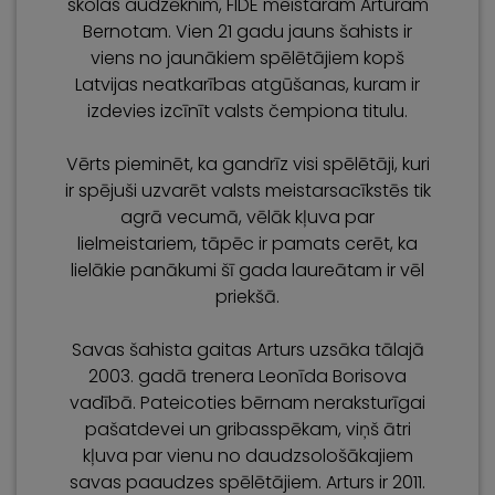
skolas audzēknim, FIDE meistaram Arturam
Bernotam. Vien 21 gadu jauns šahists ir
viens no jaunākiem spēlētājiem kopš
Latvijas neatkarības atgūšanas, kuram ir
izdevies izcīnīt valsts čempiona titulu.
Vērts pieminēt, ka gandrīz visi spēlētāji, kuri
ir spējuši uzvarēt valsts meistarsacīkstēs tik
agrā vecumā, vēlāk kļuva par
lielmeistariem, tāpēc ir pamats cerēt, ka
lielākie panākumi šī gada laureātam ir vēl
priekšā.
Savas šahista gaitas Arturs uzsāka tālajā
2003. gadā trenera Leonīda Borisova
vadībā. Pateicoties bērnam neraksturīgai
pašatdevei un gribasspēkam, viņš ātri
kļuva par vienu no daudzsološākajiem
savas paaudzes spēlētājiem. Arturs ir 2011.