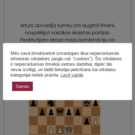
Arturs aizvadīja turnīru ļoti augstā līmenī,
nospēlējot vairākas skaistas partijas.
Piedāvājam atrast mazu kombināciju no
viņa partijas pret talantīgo Dmitriju
Mēs savā tīmekļvietnē izmantojam tikai nepieciešamās
Tokranovu.
tehniskās sīkdatnes (angļu val. "cookies"). Šīs sīkdatnes
ir nepieciešamas tīmekļa vietnes darbībai, tāpēc tās
Nospēlējiet kā Latvijas čempions! Baltie sāk
nevar izslēgt, un tādēļ lietotāja piekrišana šai sīkdatņu
kategorijai netiek prasīta.
un iegūst materiālo pārsvaru.
Lasīt vairāk
Sapratu