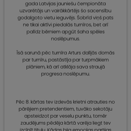
gada Latvijas jauniešu čempionāta
uzvarētājs un vairākkārtējs šo sacensību
godalgoto vietu ieguvējs. Šobrīd viņš pats
ne tikai aktīvi piedalās turnīros, bet arī
palīdz bērniem apgūt šaha spēles
noslēpumus.
Īsā sarunā pēc turnīra Arturs dalījās domās
par turnīru, pastāstīja par turpmākiem
plāniem, kā arī atklāja sava straujā
progresa noslēpumu.
Pēc 8. kārtas tev izdevās krietni atrauties no
pārējiem pretendentiem, tuvāko sekotāju
apsteidzot par veselu punktu, tomēr
zaudējums pēdēja kārtā varēja liegt tev
izcīnīt titulu. Kādas bija emocijas partijas