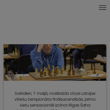
Intervijas
Klātienes turnīri
Svētdien, 7. maijā, noslēdzās cīņas Latvijas
vīriešu čempionāta finālsacensībās, pirmo
vietu sensacionāli izcīnot Rīgas Šaha