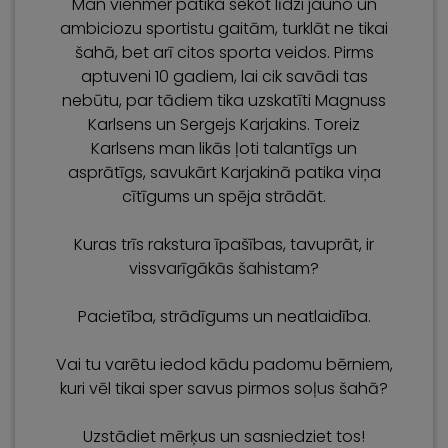
Man vienmēr patika sekot līdzi jauno un
ambiciozu sportistu gaitām, turklāt ne tikai
šahā, bet arī citos sporta veidos. Pirms
aptuveni 10 gadiem, lai cik savādi tas
nebūtu, par tādiem tika uzskatīti Magnuss
Karlsens un Sergejs Karjakins. Toreiz
Karlsens man likās ļoti talantīgs un
asprātīgs, savukārt Karjakinā patika viņa
cītīgums un spēja strādāt.
Kuras trīs rakstura īpašības, tavuprāt, ir
vissvarīgākās šahistam?
Pacietība, strādīgums un neatlaidība.
Vai tu varētu iedod kādu padomu bērniem,
kuri vēl tikai sper savus pirmos soļus šahā?
Uzstādiet mērķus un sasniedziet tos!