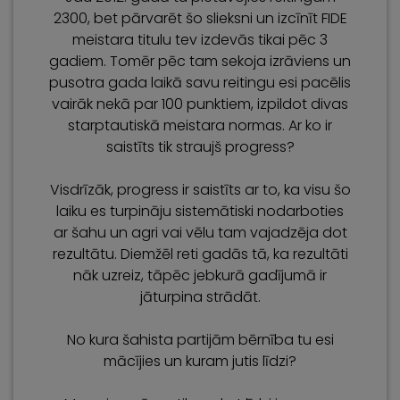
2300, bet pārvarēt šo slieksni un izcīnīt FIDE
meistara titulu tev izdevās tikai pēc 3
gadiem. Tomēr pēc tam sekoja izrāviens un
pusotra gada laikā savu reitingu esi pacēlis
vairāk nekā par 100 punktiem, izpildot divas
starptautiskā meistara normas. Ar ko ir
saistīts tik straujš progress?
Visdrīzāk, progress ir saistīts ar to, ka visu šo
laiku es turpināju sistemātiski nodarboties
ar šahu un agri vai vēlu tam vajadzēja dot
rezultātu. Diemžēl reti gadās tā, ka rezultāti
nāk uzreiz, tāpēc jebkurā gadījumā ir
jāturpina strādāt.
No kura šahista partijām bērnība tu esi
mācījies un kuram jutis līdzi?