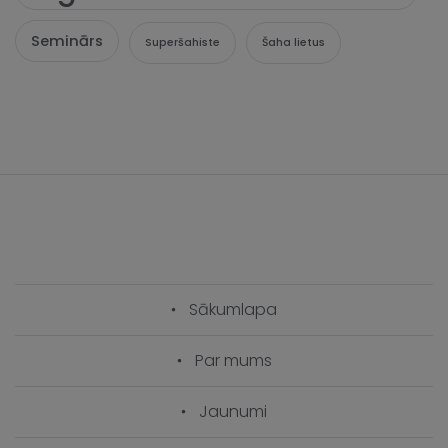
Seminārs
Superšahiste
Šaha lietus
Sākumlapa
Par mums
Jaunumi