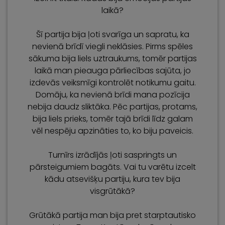
laikā?
Šī partija bija ļoti svarīga un sapratu, ka
nevienā brīdī viegli neklāsies. Pirms spēles
sākuma bija liels uztraukums, tomēr partijas
laikā man pieauga pārliecības sajūta, jo
izdevās veiksmīgi kontrolēt notikumu gaitu.
Domāju, ka nevienā brīdi mana pozīcija
nebija daudz sliktāka. Pēc partijas, protams,
bija liels prieks, tomēr tajā brīdi līdz galam
vēl nespēju apzināties to, ko biju paveicis.
Turnīrs izrādījās ļoti saspringts un
pārsteigumiem bagāts. Vai tu varētu izcelt
kādu atsevišķu partiju, kura tev bija
visgrūtākā?
Grūtākā partija man bija pret starptautisko