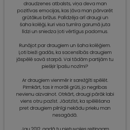
draudzenes atbalsts, viņa deva man
pozitīvas emocijas, kas ļāva man pārvarēt
grūtākus brīžus. Palīdzēja arī draugi un
šaha kolēģi, kuri visa turnīra garumā juta
līdzi un sniedza ļoti vērtīgus padomus.
Runājot par draugiem un šaha kolēģiem.
Ļoti bieži gadās, ka sacensībās draugiem
jāspēlē savā starpā. Vai tādām partijām tu
piešķir īpašu nozīmi?
Ar draugiem vienmēr ir sarežģīti spēlēt.
Pirmkārt, tas ir morāli grūti, jo negribas
nevienu aizvainot. Otrkārt, draugi pārāk labi
viens otru pazīst. Jāatzīst, ka spēlēšana
pret draugiem pilnīgi nekādu prieku man
nesagādā.
Jau 2012. gadā tu pietuvojies reitingam