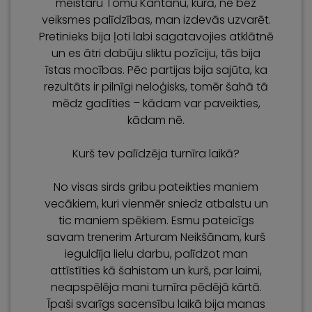
meistaru Tomu Kantānu, kurā, ne bez
veiksmes palīdzības, man izdevās uzvarēt.
Pretinieks bija ļoti labi sagatavojies atklātnē
un es ātri dabūju sliktu pozīciju, tās bija
īstas mocības. Pēc partijas bija sajūta, ka
rezultāts ir pilnīgi neloģisks, tomēr šahā tā
mēdz gadīties – kādam var paveikties,
kādam nē.
Kurš tev palīdzēja turnīra laikā?
No visas sirds gribu pateikties maniem
vecākiem, kuri vienmēr sniedz atbalstu un
tic maniem spēkiem. Esmu pateicīgs
savam trenerim Arturam Neikšānam, kurš
ieguldīja lielu darbu, palīdzot man
attīstīties kā šahistam un kurš, par laimi,
neapspēlēja mani turnīra pēdējā kārtā.
Īpaši svarīgs sacensību laikā bija manas