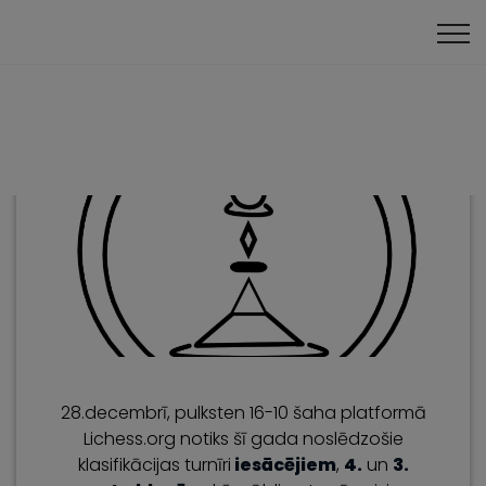
Online turnīri
28.decembrī, pulksten 16-10 šaha platformā
Lichess.org notiks šī gada noslēdzošie
klasifikācijas turnīri
iesācējiem
,
4.
un
3.