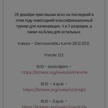
28 декабря приглашаю всех на последний в
этом году новогодний классификационный
турнир для начинающих, 4 и 3 разрядов, а
также на Блиц для остальных.
Kaissa – Ziemassvētku turnīri 28.12.2021.
Parole: 123
16:10 – Iesācējiem –
https://lichess.org/swiss/eWYxnV9x
16:10 – 4.sp.kl. –
https://lichess.org/swiss/VLZmLjiQ
16:10 – 3.sp.kl. –
https://lichess.org/swiss/zzAv5U0e