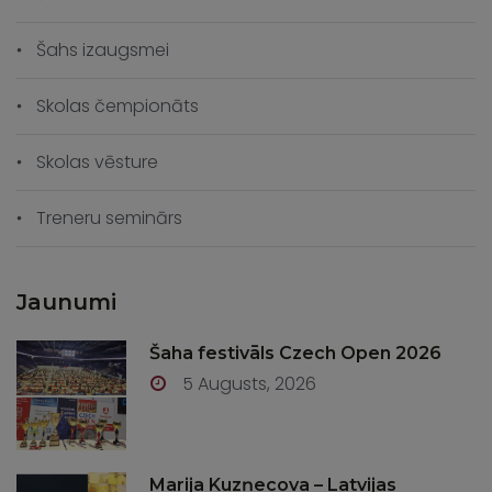
Šahs izaugsmei
Skolas čempionāts
Skolas vēsture
Treneru seminārs
Jaunumi
Šaha festivāls Czech Open 2026
5 Augusts, 2026
Marija Kuzņecova – Latvijas