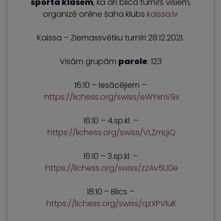
sporta klasēm
, kā arī blica turnīrs visiem,
organizē online šaha klubs
kaissa.lv
Kaissa – Ziemassvētku turnīri 28.12.2021.
Visām grupām
parole
: 123
16:10 – Iesācējiem –
https://lichess.org/swiss/eWYxnV9x
16:10 – 4.sp.kl. –
https://lichess.org/swiss/VLZmLjiQ
16:10 – 3.sp.kl. –
https://lichess.org/swiss/zzAv5U0e
18:10 – Blics –
https://lichess.org/swiss/qzXPVluK