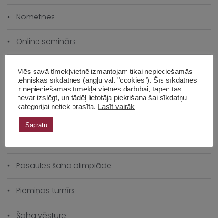
Nometnes
Online seminārs
Online turnīri
Mēs savā tīmekļvietnē izmantojam tikai nepieciešamās
tehniskās sīkdatnes (angļu val. "cookies"). Šīs sīkdatnes
ir nepieciešamas tīmekļa vietnes darbībai, tāpēc tās
Panākumi ārzemēs
nevar izslēgt, un tādēļ lietotāja piekrišana šai sīkdatņu
kategorijai netiek prasīta.
Lasīt vairāk
Pasākumi
Sapratu
Pasaules čempionāts
Pasaules šaha olimpiāde
Piemiņas turnīrs
Šaha vēsture