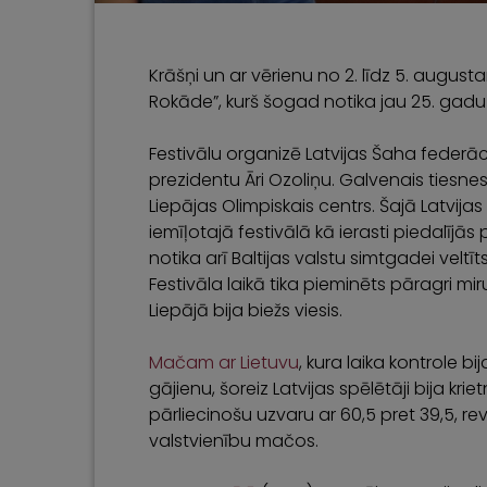
Krāšņi un ar vērienu no 2. līdz 5. august
Rokāde”, kurš šogad notika jau 25. gadu
Festivālu organizē Latvijas Šaha federāc
prezidentu Āri Ozoliņu. Galvenais tiesnes
Liepājas Olimpiskais centrs. Šajā Latvija
iemīļotajā festivālā kā ierasti piedalījās
notika arī Baltijas valstu simtgadei velt
Festivāla laikā tika pieminēts pāragri miru
Liepājā bija biežs viesis.
Mačam ar Lietuvu
, kura laika kontrole b
gājienu, šoreiz Latvijas spēlētāji bija kr
pārliecinošu uzvaru ar 60,5 pret 39,5, r
valstvienību mačos.