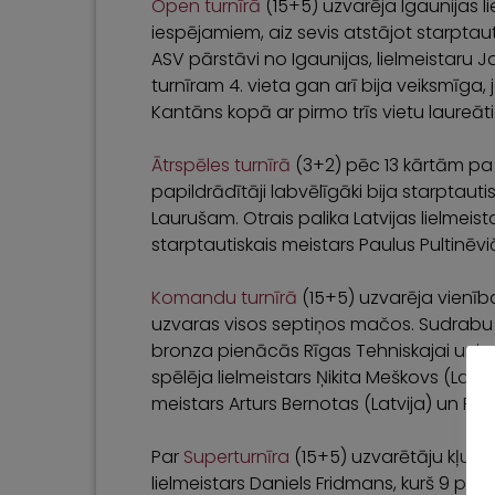
Open turnīrā
(15+5) uzvarēja Igaunijas l
iespējamiem, aiz sevis atstājot starpta
ASV pārstāvi no Igaunijas, lielmeistaru J
turnīram 4. vieta gan arī bija veiksmīga, 
Kantāns kopā ar pirmo trīs vietu laureāt
Ātrspēles turnīrā
(3+2) pēc 13 kārtām pa 1
papildrādītāji labvēlīgāki bija starpta
Laurušam. Otrais palika Latvijas lielmeist
starptautiskais meistars Paulus Pultinēv
Komandu turnīrā
(15+5) uzvarēja vienība
uzvaras visos septiņos mačos. Sudrabu i
bronza pienācās Rīgas Tehniskajai univers
spēlēja lielmeistars Ņikita Meškovs (Latvij
meistars Arturs Bernotas (Latvija) un Fide
Par
Superturnīra
(15+5) uzvarētāju kļuva
lielmeistars Daniels Fridmans, kurš 9 par