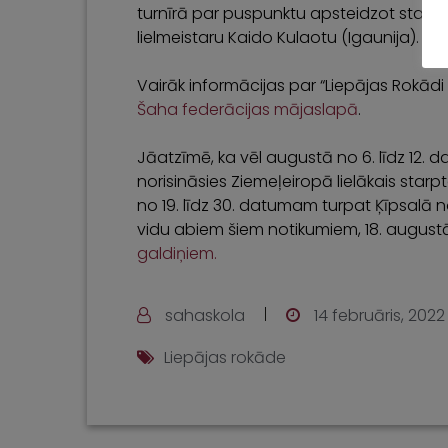
turnīrā par puspunktu apsteidzot starpt
lielmeistaru Kaido Kulaotu (Igaunija).
Vairāk informācijas par “Liepājas Rokādi
Šaha federācijas mājaslapā
.
Jāatzīmē, ka vēl augustā no 6. līdz 12. 
norisināsies Ziemeļeiropā lielākais starp
no 19. līdz 30. datumam turpat Ķīpsalā n
vidu abiem šiem notikumiem, 18. august
galdiņiem.
sahaskola
14 februāris, 2022
Liepājas rokāde