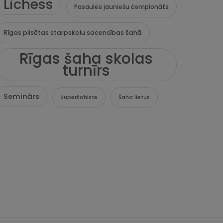
Lichess
Pasaules jauniešu čempionāts
Rīgas pilsētas starpskolu sacensības šahā
Rīgas šaha skolas
turnīrs
Seminārs
Superšahiste
Šaha lietus