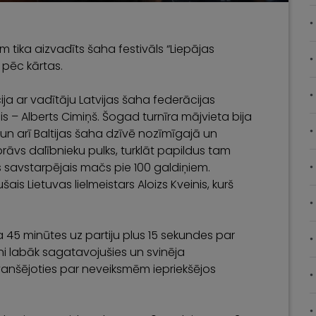
am tika aizvadīts šaha festivāls “Liepājas
 pēc kārtas.
ija ar vadītāju Latvijas šaha federācijas
is – Alberts Cimiņš. Šogad turnīra mājvieta bija
s un arī Baltijas šaha dzīvē nozīmīgajā un
 prāvs dalībnieku pulks, turklāt papildus tam
īts savstarpējais mačs pie 100 galdiņiem.
šais Lietuvas lielmeistars Aloizs Kveinis, kurš
ija 45 minūtes uz partiju plus 15 sekundes par
ietni labāk sagatavojušies un svinēja
evanšējoties par neveiksmēm iepriekšējos