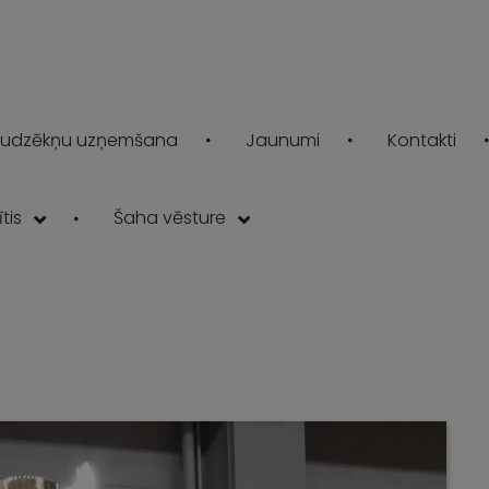
udzēkņu uzņemšana
Jaunumi
Kontakti
tis
Šaha vēsture