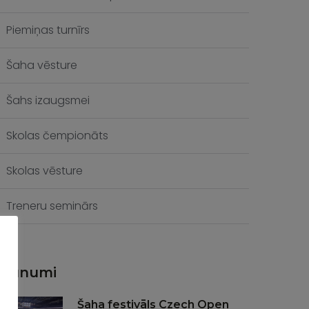
Piemiņas turnīrs
Šaha vēsture
Šahs izaugsmei
Skolas čempionāts
Skolas vēsture
Treneru seminārs
Jaunumi
Šaha festivāls Czech Open