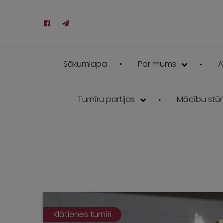
Sākumlapa
Par mums
A
Turnīru partijas
Mācību stūrī
Klātienes turnīri