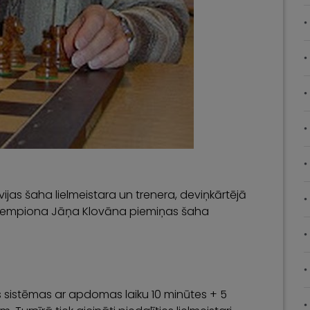
atvijas šaha lielmeistara un trenera, deviņkārtējā
ru čempiona Jāņa Klovāna piemiņas šaha
ces sistēmas ar apdomas laiku 10 minūtes + 5