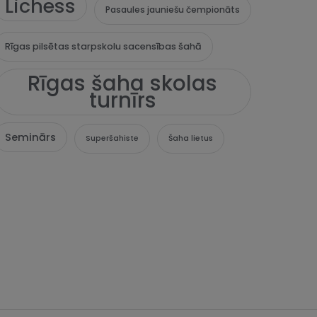
Lichess
Pasaules jauniešu čempionāts
Rīgas pilsētas starpskolu sacensības šahā
Rīgas šaha skolas
turnīrs
Seminārs
Superšahiste
Šaha lietus