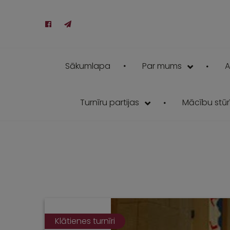
Sākumlapa
Par mums
A
Turnīru partijas
Mācību stūrī
Klātienes turnīri