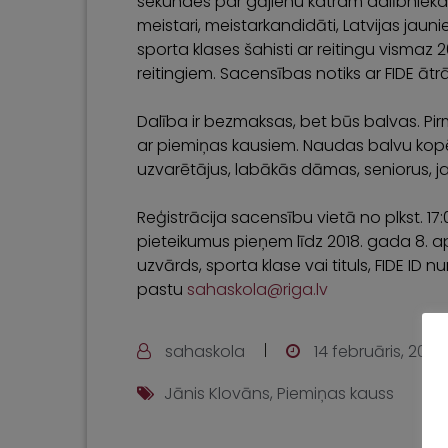
sekundes par gājienu katram dalībniekam. T
meistari, meistarkandidāti, Latvijas jaun
sporta klases šahisti ar reitingu vismaz
reitingiem. Sacensības notiks ar FIDE ātr
Dalība ir bezmaksas, bet būs balvas. Pi
ar piemiņas kausiem. Naudas balvu kopēj
uzvarētājus, labākās dāmas, seniorus, j
Reģistrācija sacensību vietā no plkst. 17:00
pieteikumus pieņem līdz 2018. gada 8. ap
uzvārds, sporta klase vai tituls, FIDE ID n
pastu
sahaskola@riga.lv
sahaskola
14 februāris, 2022
Jānis Klovāns
,
Piemiņas kauss