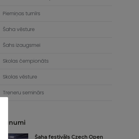
Piemiņas turnīrs
Šaha vēsture
Šahs izaugsmei
Skolas čempionāts
Skolas vēsture
Treneru seminārs
Jaunumi
Šaha festivāls Czech Open