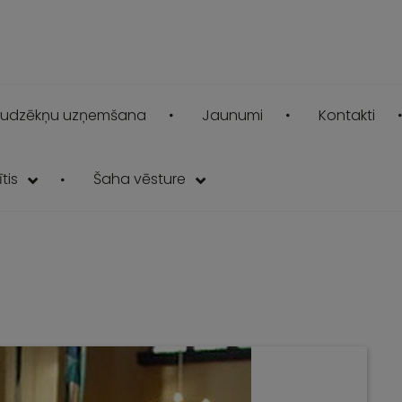
udzēkņu uzņemšana
Jaunumi
Kontakti
tis
Šaha vēsture