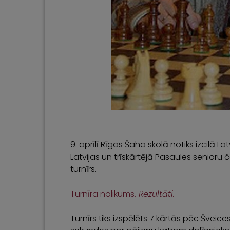
9. aprīlī Rīgas Šaha skolā notiks izcilā L
Latvijas un trīskārtējā Pasaules senio
turnīrs.
Turnīra nolikums.
Rezultāti.
Turnīrs tiks izspēlēts 7 kārtās pēc Švei