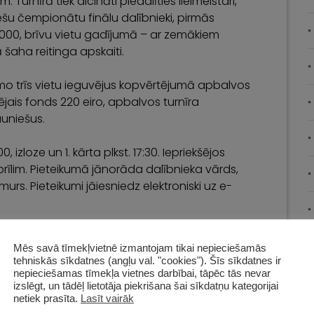
urnīrā tiek aicināti piedalīties lielmeistari,
iešu čempionātu finālu dalībnieki, pirmās
 2000, brīvu vietu gadījumā – ar zemākiem
ā šaha reitinga apskaiti.
rmo trīs vietu ieguvējus kopvērtējumā apbalvos
ais fonds 220 eiro, apbalvos turnīra
auniešus.
, izloze un 1. kārta plkst. 17:30. Iepriekšējos
rīlim. Pieteikumā jānorāda dalībnieka vārds,
umurs. Pieteikumi jāiesniedz elektroniski uz e-
Mēs savā tīmekļvietnē izmantojam tikai nepieciešamās
tehniskās sīkdatnes (angļu val. "cookies"). Šīs sīkdatnes ir
nepieciešamas tīmekļa vietnes darbībai, tāpēc tās nevar
izslēgt, un tādēļ lietotāja piekrišana šai sīkdatņu kategorijai
netiek prasīta.
Lasīt vairāk