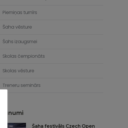
Piemiņas turnīrs
Šaha vēsture
Šahs izaugsmei
Skolas čempionāts
Skolas vēsture
Treneru seminārs
Jaunumi
Šaha festivāls Czech Open