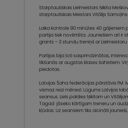
Starptautiskais Lielmeistars Ņikita Mešk
starptautiskais Meistars Vitālijs Samoļins
Laika kontrole 90 minūtes 40 gājieniem 
partija tiek novērtēta. Jauniešiem arī ir
grants – 3 stundu treniņš ar Lielmeistaru
Partijas bija ļoti sasprindzinātas, inter
tikšanās ar augstas klases šahistiem. Viņ
piedotas.
Latvijas Šaha federācijas pārstāvis FM 
vismaz reizi mēnesī. Lūgums Latvijas la
seansus. Liels paldies Ņikitam un Vitāli
Tagad jāseko kārtīgam treneru un audzēk
kļūdas. Uz seansiem tiks aicināti jaunieši,