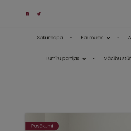
Sākumlapa
Par mums
A
Turnīru partijas
Mācību stūrī
Pasākumi