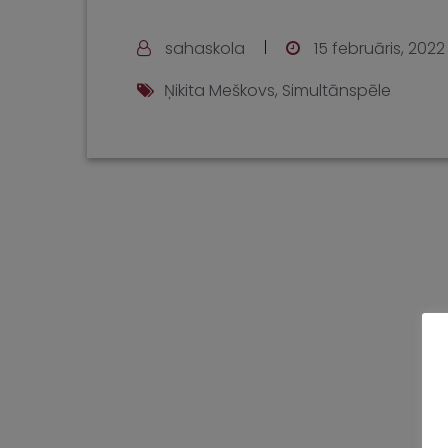
sahaskola
15 februāris, 2022
Ņikita Meškovs
,
Simultānspēle