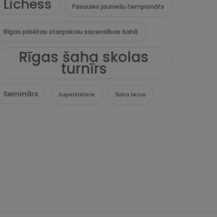
Lichess
Pasaules jauniešu čempionāts
Rīgas pilsētas starpskolu sacensības šahā
Rīgas šaha skolas
turnīrs
Seminārs
Superšahiste
Šaha lietus