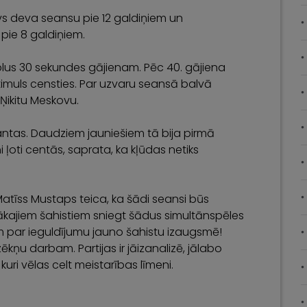
ovs deva seansu pie 12 galdiņiem un
 pie 8 galdiņiem.
plus 30 sekundes gājienam. Pēc 40. gājiena
 stimuls censties. Par uzvaru seansā balvā
 Ņikitu Meskovu.
esantas. Daudziem jauniešiem tā bija pirmā
i ļoti centās, saprata, ka kļūdas netiks
Matīss Mustaps teica, ka šādi seansi būs
bākajiem šahistiem sniegt šādus simultānspēles
jam par ieguldījumu jauno šahistu izaugsmē!
ņu darbam. Partijas ir jāizanalizē, jālabo
 kuri vēlas celt meistarības līmeni.