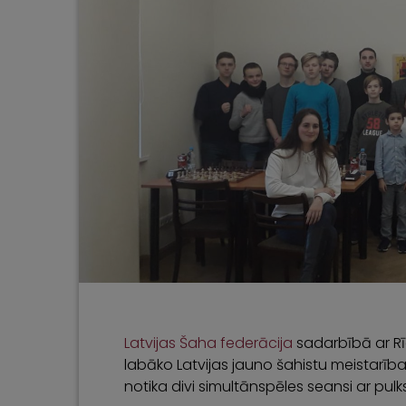
Latvijas Šaha federācija
sadarbībā ar Rī
labāko Latvijas jauno šahistu meistarība
notika divi simultānspēles seansi ar pul