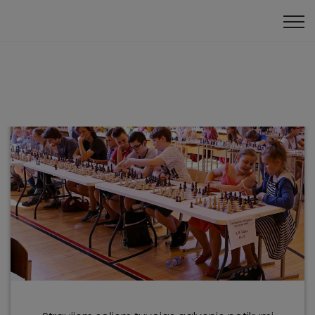
Klātienes turnīri