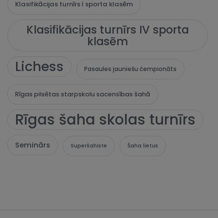
Klasifikācijas turnīrs I sporta klasēm
Klasifikācijas turnīrs IV sporta
klasēm
Lichess
Pasaules jauniešu čempionāts
Rīgas pilsētas starpskolu sacensības šahā
Rīgas šaha skolas turnīrs
Seminārs
Superšahiste
Šaha lietus