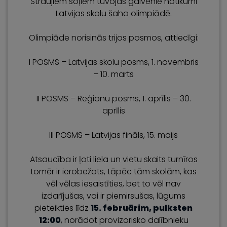
Straujiem soļiem tuvojas galvenie notikumi
Latvijas skolu šaha olimpiādē.
Olimpiāde norisinās trijos posmos, attiecīgi:
I POSMS – Latvijas skolu posms, 1. novembris
– 10. marts
II POSMS – Reģionu posms, 1. aprīlis – 30.
aprīlis
III POSMS – Latvijas fināls, 15. maijs
Atsaucība ir ļoti liela un vietu skaits turnīros
tomēr ir ierobežots, tāpēc tām skolām, kas
vēl vēlas iesaistīties, bet to vēl nav
izdarījušas, vai ir piemirsušas, lūgums
pieteikties līdz
15. februārim,
pulksten
12:00
, norādot provizorisko dalībnieku