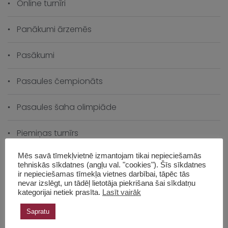
Online turnīri
Panākumi ārzemēs
Pasākumi
Pasaules čempionāts
Pasaules šaha olimpiāde
Piemiņas turnīrs
Mēs savā tīmekļvietnē izmantojam tikai nepieciešamās
Šaha vēsture
tehniskās sīkdatnes (angļu val. "cookies"). Šīs sīkdatnes
ir nepieciešamas tīmekļa vietnes darbībai, tāpēc tās
nevar izslēgt, un tādēļ lietotāja piekrišana šai sīkdatņu
Šahs izaugsmei
kategorijai netiek prasīta.
Lasīt vairāk
Skolas čempionāts
Sapratu