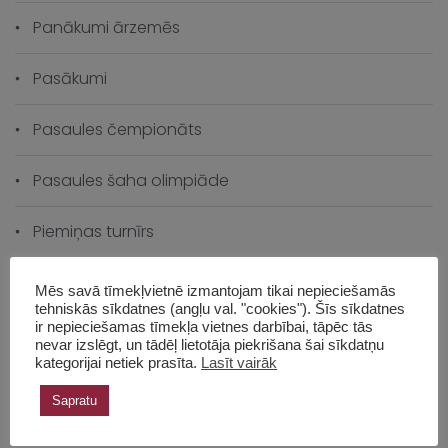
Panākumi ārzemēs
Pasākumi
Pasaules čempionāts
Pasaules šaha olimpiāde
Piemiņas turnīrs
Šaha vēsture
Mēs savā tīmekļvietnē izmantojam tikai nepieciešamās
tehniskās sīkdatnes (angļu val. "cookies"). Šīs sīkdatnes
ir nepieciešamas tīmekļa vietnes darbībai, tāpēc tās
Šahs izaugsmei
nevar izslēgt, un tādēļ lietotāja piekrišana šai sīkdatņu
kategorijai netiek prasīta.
Lasīt vairāk
Skolas čempionāts
Sapratu
Skolas vēsture