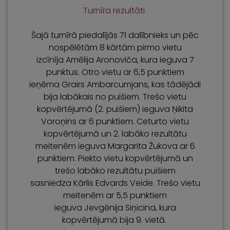
Turnīra rezultāti
Šajā turnīrā piedalījās 71 dalībnieks un pēc
nospēlētām 8 kārtām pirmo vietu
izcīnīja Amēlija Aronoviča, kura ieguva 7
punktus. Otro vietu ar 6,5 punktiem
ieņēma Grairs Ambarcumjans, kas tādējādi
bija labākais no puišiem. Trešo vietu
kopvērtējumā (2. puišiem) ieguva Ņikita
Voroņins ar 6 punktiem. Ceturto vietu
kopvērtējumā un 2. labāko rezultātu
meitenēm ieguva Margarita Žukova ar 6
punktiem. Piekto vietu kopvērtējumā un
trešo labāko rezultātu puišiem
sasniedza Kārlis Edvards Veide. Trešo vietu
meitenēm ar 5,5 punktiem
ieguva Jevgēnija Siņicina, kura
kopvērtējumā bija 9. vietā.