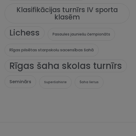
Klasifikācijas turnīrs IV sporta
klasēm
Lichess
Pasaules jauniešu čempionāts
Rīgas pilsētas starpskolu sacensības šahā
Rīgas šaha skolas turnīrs
Seminārs
Superšahiste
Šaha lietus