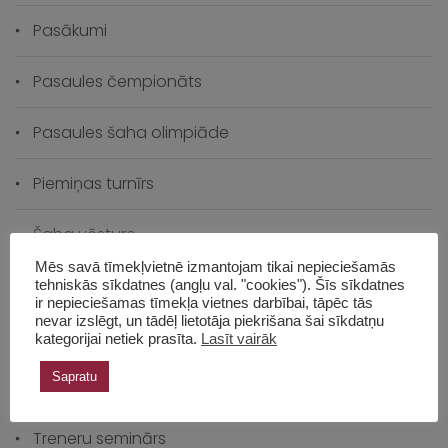
Pasākumi
Pasaules čempionāts
Pasaules šaha olimpiāde
Piemiņas turnīrs
Šaha vēsture
Mēs savā tīmekļvietnē izmantojam tikai nepieciešamās
Šahs izaugsmei
tehniskās sīkdatnes (angļu val. "cookies"). Šīs sīkdatnes
ir nepieciešamas tīmekļa vietnes darbībai, tāpēc tās
nevar izslēgt, un tādēļ lietotāja piekrišana šai sīkdatņu
Skolas čempionāts
kategorijai netiek prasīta.
Lasīt vairāk
Sapratu
Skolas vēsture
Treneru seminārs