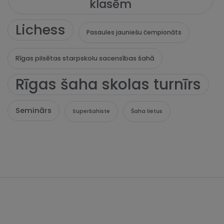
klasēm
Lichess
Pasaules jauniešu čempionāts
Rīgas pilsētas starpskolu sacensības šahā
Rīgas šaha skolas turnīrs
Seminārs
Superšahiste
Šaha lietus