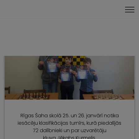
Klātienes turnīri
Rīgas Šaha skolā 25. un 26. janvārī notika
iesācēju klasifikācijas turnīrs, kurā piedalījās
72 dalībnieki un par uzvarētāju
kļuva Jēkabs Kurmelis.