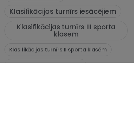
Klasifikācijas turnīrs iesācējiem
Klasifikācijas turnīrs III sporta
klasēm
Klasifikācijas turnīrs II sporta klasēm
Klasifikācijas turnīrs I sporta klasēm
Klasifikācijas turnīrs IV sporta
klasēm
Lichess
Pasaules jauniešu čempionāts
Rīgas pilsētas starpskolu sacensības šahā