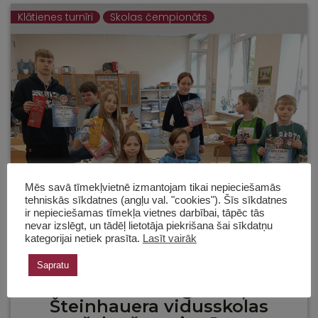
Klātienes turnīri
Skolas čempionāts
Mēs savā tīmekļvietnē izmantojam tikai nepieciešamās
tehniskās sīkdatnes (angļu val. "cookies"). Šīs sīkdatnes
ir nepieciešamas tīmekļa vietnes darbībai, tāpēc tās
nevar izslēgt, un tādēļ lietotāja piekrišana šai sīkdatņu
kategorijai netiek prasīta.
Lasīt vairāk
Sapratu
Aizvadīts 2. Rīgas Jāņa
Šteinhauera vidusskolas