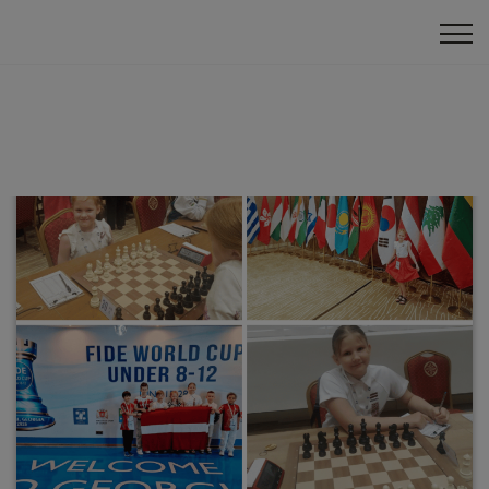
Klātienes turnīri