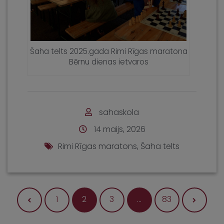
Šaha telts 2025.gada Rimi Rīgas maratona
Bērnu dienas ietvaros
sahaskola
14 maijs, 2026
Rimi Rīgas maratons
,
Šaha telts
Ziņu navig
1
2
3
…
83