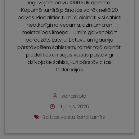
ieguvējam balvu 1000 EUR apmērā.
Kopumā turnīrā plānotas vairāk nekā 20
balvas. Piedalīties turnīrā aicināti visi šahisti
neatkarīgi no vecuma, dzimuma un
meistarības līmeņa. Turnīrs galvenokārt
paredzēts Latviju, Lietuvu un Igauniju
pārstāvošiem šahistiem, tomēr tajā aicināti
piedalīties arī šajās valstīs pastāvīgi
dzīvojošie šahisti, kuri pārstāv citas
federācijas.
sahaskola
4 jūnijs, 2026
Baltijas valstu šaha turnīrs