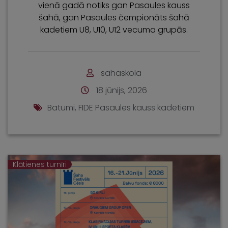
vienā gadā notiks gan Pasaules kauss
šahā, gan Pasaules čempionāts šahā
kadetiem U8, U10, U12 vecuma grupās.
sahaskola
18 jūnijs, 2026
Batumi
,
FIDE Pasaules kauss kadetiem
Klātienes turnīri