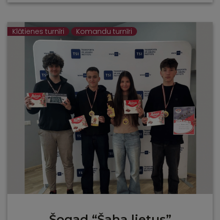
Klātienes turnīri
Komandu turnīri
Šogad “Šaha lietus”