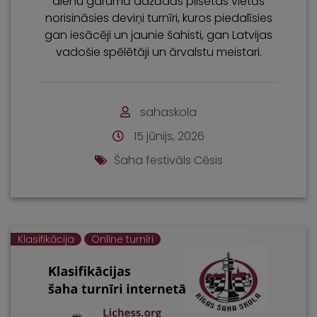
dienu garumā dažādās pilsētas vietās
norisināsies deviņi turnīri, kuros piedalīsies
gan iesācēji un jaunie šahisti, gan Latvijas
vadošie spēlētāji un ārvalstu meistari.
sahaskola
15 jūnijs, 2026
Šaha festivāls Cēsis
Klasifikācija
Online turnīri