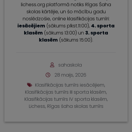
lichess.org platformā notiks Rīgas Šaha
skolas kārtējie, un šo mācību gadu
noslēdzošie, online klasifikācijas turnīri:
iesācējiem
(sākums plkst.11:00),
4. sporta
klasēm
(sākums 13:00) un
3. sporta
klasēm
(sākums 15:00).
sahaskola
28 maijs, 2026
Klasifikācijas turnīrs iesācējiem
,
Klasifikācijas turnīrs III sporta klasēm
,
Klasifikācijas turnīrs IV sporta klasēm
,
Lichess
,
Rīgas šaha skolas turnīrs