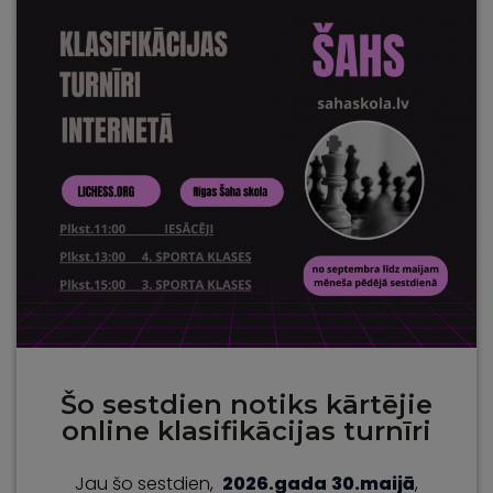
Šo sestdien notiks kārtējie
online klasifikācijas turnīri
Jau šo sestdien,
2026.gada
30.maijā
,