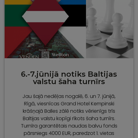
6.-7.jūnijā notiks Baltijas
valstu šaha turnīrs
Jau šajā nedēļas nogalē, 6. un 7. jūnijā,
Rīgā, viesnīcas Grand Hotel Kempinski
krāšņajā Balles zālē notiks vērienīgs trīs
Baltijas valstu kopīgi rīkots šaha turnīrs.
Turnīra garantētais naudas balvu fonds
pārsniegs 4000 EUR, paredzot 1. vietas