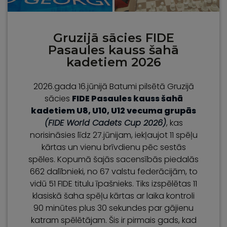
Gruzijā sācies FIDE
Pasaules kauss šahā
kadetiem 2026
2026.gada 16.jūnijā Batumi pilsētā Gruzijā
sācies
FIDE Pasaules kauss šahā
kadetiem U8, U10, U12 vecuma grupās
(FIDE World Cadets Cup 2026)
, kas
norisināsies līdz 27.jūnijam, iekļaujot 11 spēļu
kārtas un vienu brīvdienu pēc sestās
spēles. Kopumā šajās sacensībās piedalās
662 dalībnieki, no 67 valstu federācijām, to
vidū 51 FIDE titulu īpašnieks. Tiks izspēlētas 11
klasiskā šaha spēļu kārtas ar laika kontroli
90 minūtes plus 30 sekundes par gājienu
katram spēlētājam. Šis ir pirmais gads, kad