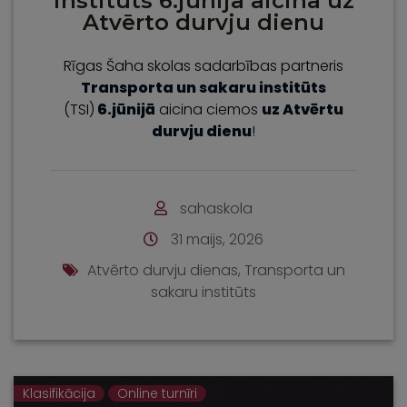
institūts 6.jūnijā aicina uz
Atvērto durvju dienu
Rīgas Šaha skolas sadarbības partneris
Transporta un sakaru institūts
(TSI)
6.jūnijā
aicina ciemos
uz Atvērtu
durvju dienu
!
sahaskola
31 maijs, 2026
Atvērto durvju dienas
,
Transporta un
sakaru institūts
Klasifikācija
Online turnīri