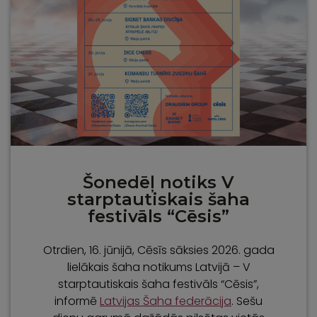
Šonedēļ notiks V
starptautiskais šaha
festivāls “Cēsis”
Otrdien, 16. jūnijā, Cēsīs sāksies 2026. gada
lielākais šaha notikums Latvijā – V
starptautiskais šaha festivāls “Cēsis”,
informē
Latvijas Šaha federācija
. Sešu