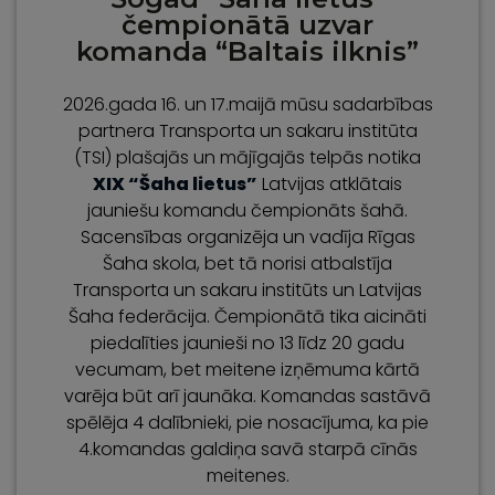
čempionātā uzvar
komanda “Baltais ilknis”
2026.gada 16. un 17.maijā mūsu sadarbības
partnera Transporta un sakaru institūta
(TSI) plašajās un mājīgajās telpās notika
XIX “Šaha lietus”
Latvijas atklātais
jauniešu komandu čempionāts šahā.
Sacensības organizēja un vadīja Rīgas
Šaha skola, bet tā norisi atbalstīja
Transporta un sakaru institūts un Latvijas
Šaha federācija. Čempionātā tika aicināti
piedalīties jaunieši no 13 līdz 20 gadu
vecumam, bet meitene izņēmuma kārtā
varēja būt arī jaunāka. Komandas sastāvā
spēlēja 4 dalībnieki, pie nosacījuma, ka pie
4.komandas galdiņa savā starpā cīnās
meitenes.