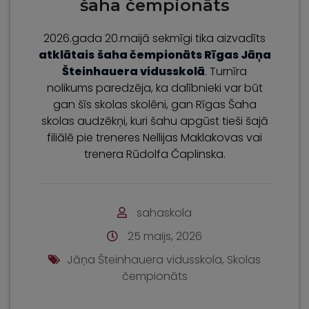
šaha čempionāts
2026.gada 20.maijā sekmīgi tika aizvadīts
atklātais
šaha čempionāts Rīgas Jāņa
Šteinhauera vidusskolā
. Turnīra
nolikums paredzēja, ka dalībnieki var būt
gan šīs skolas skolēni, gan Rīgas Šaha
skolas audzēkņi, kuri šahu apgūst tieši šajā
filiālē pie treneres Nellijas Maklakovas vai
trenera Rūdolfa Čaplinska.
sahaskola
25 maijs, 2026
Jāņa Šteinhauera vidusskola
,
Skolas
čempionāts