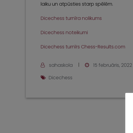
laiku un atpūsties starp spēlēm.
Dicechess turnīra nolikums
Dicechess noteikumi
Dicechess turnīrs Chess-Results.com
sahaskola
15 februāris, 2022
Dicechess