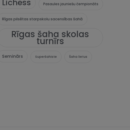
Lichess
Pasaules jauniešu čempionāts
Rīgas pilsētas starpskolu sacensības šahā
Rīgas šaha skolas
turnīrs
Seminārs
Superšahiste
Šaha lietus