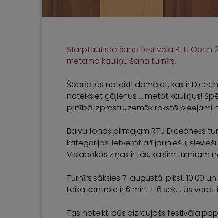
Starptautiskā šaha festivāla RTU Open 2
metamo kauliņu šaha turnīrs.
Šobrīd jūs noteikti domājat, kas ir Dicech
noteiksiet gājienus … metot kauliņus! Spēl
pilnībā izprastu, zemāk rakstā pieejami 
Balvu fonds pirmajam RTU Dicechess tur
kategorijas, ietverot arī jauniešu, sievi
Vislabākās ziņas ir tās, ka šim turnīram
Turnīrs sāksies 7. augustā, plkst. 10.00 u
Laika kontrole ir 6 min. + 6 sek. Jūs varat
Tas noteikti būs aizraujošs festivāla papi