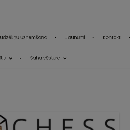
udzēkņu uzņemšana
Jaunumi
Kontakti
tis
Šaha vēsture