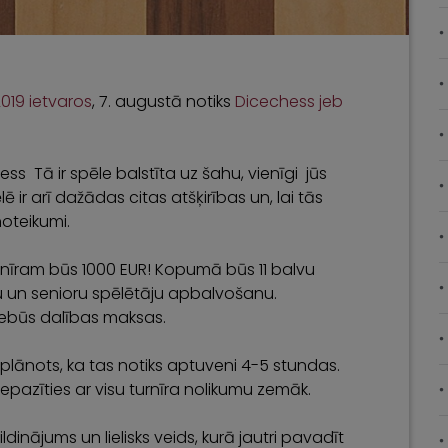
019 ietvaros
, 7. augustā notiks
Dicechess jeb
ess Tā ir spēle balstīta uz šahu, vienīgi jūs
ē ir arī dažādas citas atšķirības un, lai tās
noteikumi.
nīram būs 1000 EUR! Kopumā būs 11 balvu
ešu un senioru spēlētāju apbalvošanu.
 nebūs dalības maksas.
n plānots, ka tas notiks aptuveni 4-5 stundas.
 iepazīties ar visu turnīra nolikumu zemāk.
ldinājums un lielisks veids, kurā jautri pavadīt