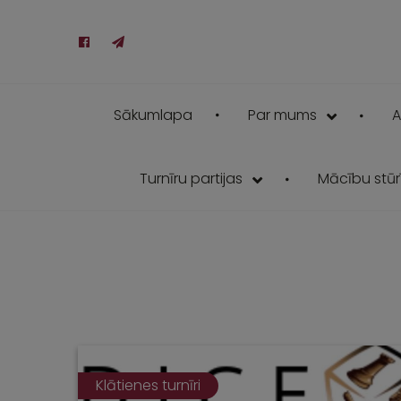
Sākumlapa
Par mums
A
Turnīru partijas
Mācību stūrī
Klātienes turnīri