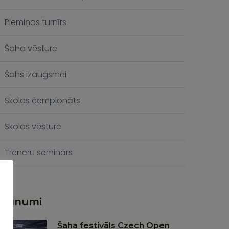
Piemiņas turnīrs
Šaha vēsture
Šahs izaugsmei
Skolas čempionāts
Skolas vēsture
Treneru seminārs
Jaunumi
Šaha festivāls Czech Open