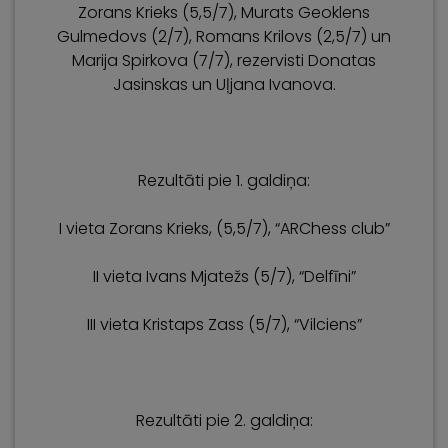
Zorans Krieks (5,5/7), Murats Geoklens
Gulmedovs (2/7), Romans Krilovs (2,5/7) un
Marija Spirkova (7/7), rezervisti Donatas
Jasinskas un Uļjana Ivanova.
Rezultāti pie 1. galdiņa:
I vieta Zorans Krieks, (5,5/7), “ARChess club”
II vieta Ivans Mjatežs (5/7), “Delfīni”
III vieta Kristaps Zass (5/7), “Vilciens”
Rezultāti pie 2. galdiņa: