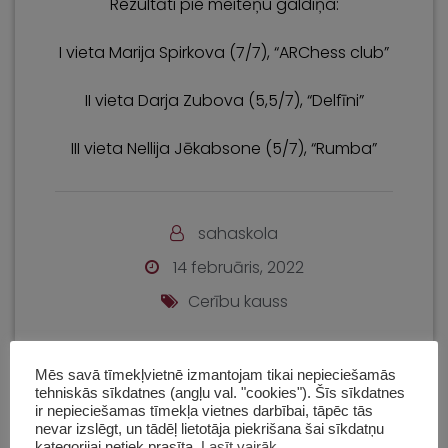
Rezultāti pie meiteņu galdiņa:
I vieta Marija Spirkova (7/7), “ARChess club”
II vieta Darja Zubova (5,5/7), “Delfīni”
III vieta Nellija Jēkabsone (5/7), “Rumba”
sahaskola
14 februāris, 2022
Cerību kauss
Mēs savā tīmekļvietnē izmantojam tikai nepieciešamās
tehniskās sīkdatnes (angļu val. "cookies"). Šīs sīkdatnes
ir nepieciešamas tīmekļa vietnes darbībai, tāpēc tās
Sadaļas
nevar izslēgt, un tādēļ lietotāja piekrišana šai sīkdatņu
kategorijai netiek prasīta.
Lasīt vairāk