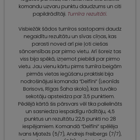
komandu uzvaru punktu daudzums un citi
papildrādītāji.
Turnīra rezultāti.
Visbiežāk šādos turnīros sastopami daudz
negaidītu rezultātu un sīvas cīņas, kas
parasti noved arī pie ļoti ciešas
sāncensības par pirmo vietu. Arī šoreiz tas
viss bija spēkā, izņemot piebildi par pirmo
vietu. Jau vienu kārtu pirms turnīra beigām
pirmās vietas iegūšanu praktiski bija
nodrošinājusi komanda “Delfīni” (Leonīds
Borisovs, Rīgas Šaha skola), kas tuvāko
sekotāju apsteidza par 3,5 punktiem.
Pēdējā kārtā šis pārsvars vēl tika palielināts
un sasniedza iespaidīgu rādītāju, 4,5
punktus un rezultātu 22,5 punkti no 28
iespējamiem. Komandā “Delfīni” spēlēja
Ivans Mjatežs (5/7), Andrejs Freibergs (7/7),