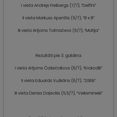
I vieta Andrejs Freibergs (7/7), “Delfīni”
II vieta Markuss Apenītis (5/7), “8 x 8”
III vieta Artjoms Tolmačevs (5/7), “Mafija”
Rezultāti pie 3. galdiņa:
I vieta Artjoms Čašečņikovs (6/7), “Krokodili”
II vieta Eduards Vuškāns (6/7), “Zālīši”
III vieta Deniss Daļeckis (5,5/7), “Veiksminieki”