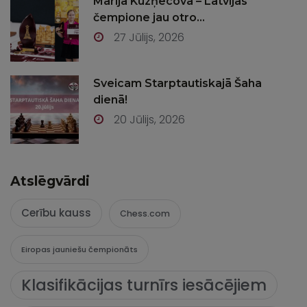
Marija Kuzņecova – Latvijas
čempione jau otro...
27 Jūlijs, 2026
Sveicam Starptautiskajā Šaha
dienā!
20 Jūlijs, 2026
Atslēgvārdi
Cerību kauss
Chess.com
Eiropas jauniešu čempionāts
Klasifikācijas turnīrs iesācējiem