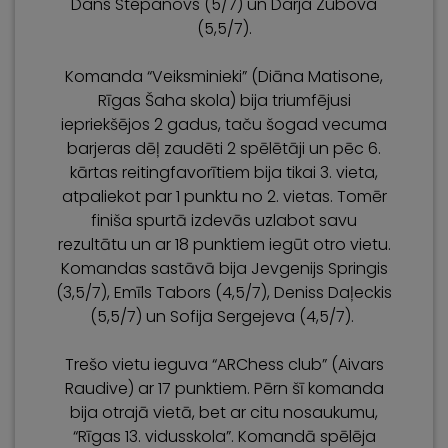
Dans Stepanovs (5/7) un Darja Zubova
(5,5/7).
Komanda “Veiksminieki” (Diāna Matisone,
Rīgas Šaha skola) bija triumfējusi
iepriekšējos 2 gadus, taču šogad vecuma
barjeras dēļ zaudēti 2 spēlētāji un pēc 6.
kārtas reitingfavorītiem bija tikai 3. vieta,
atpaliekot par 1 punktu no 2. vietas. Tomēr
finiša spurtā izdevās uzlabot savu
rezultātu un ar 18 punktiem iegūt otro vietu.
Komandas sastāvā bija Jevgenijs Springis
(3,5/7), Emīls Tabors (4,5/7), Deniss Daļeckis
(5,5/7) un Sofija Sergejeva (4,5/7).
Trešo vietu ieguva “ARChess club” (Aivars
Raudive) ar 17 punktiem. Pērn šī komanda
bija otrajā vietā, bet ar citu nosaukumu,
“Rīgas 13. vidusskola”. Komandā spēlēja