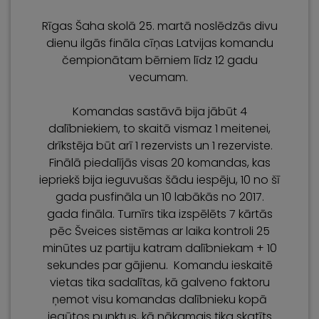
Rīgas Šaha skolā 25. martā noslēdzās divu
dienu ilgās fināla cīņas Latvijas komandu
čempionātam bērniem līdz 12 gadu
vecumam.
Komandas sastāvā bija jābūt 4
dalībniekiem, to skaitā vismaz 1 meitenei,
drīkstēja būt arī 1 rezervists un 1 rezerviste.
Finālā piedalījās visas 20 komandas, kas
iepriekš bija ieguvušas šādu iespēju, 10 no šī
gada pusfināla un 10 labākās no 2017.
gada fināla. Turnīrs tika izspēlēts 7 kārtās
pēc Šveices sistēmas ar laika kontroli 25
minūtes uz partiju katram dalībniekam + 10
sekundes par gājienu. Komandu ieskaitē
vietas tika sadalītas, kā galveno faktoru
ņemot visu komandas dalībnieku kopā
iegūtos punktus, kā nākamais tika skatīts