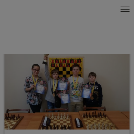
Klātienes turnīri