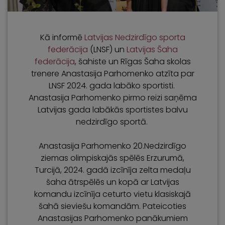
Kā informē
Latvijas Nedzirdīgo sporta
federācija
(LNSF) un
Latvijas Šaha
federācija
, šahiste un Rīgas Šaha skolas
trenere Anastasija Parhomenko atzīta par
LNSF 2024. gada labāko sportisti.
Anastasija Parhomenko pirmo reizi saņēma
Latvijas gada labākās sportistes balvu
nedzirdīgo sportā.
Anastasija Parhomenko 20.Nedzirdīgo
ziemas olimpiskajās spēlēs Erzurumā,
Turcijā, 2024. gadā izcīnīja zelta medaļu
šaha ātrspēlēs un kopā ar Latvijas
komandu izcīnīja ceturto vietu klasiskajā
šahā sieviešu komandām. Pateicoties
Anastasijas Parhomenko panākumiem