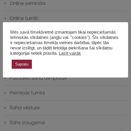
Online seminārs
Online turnīri
Panākumi ārzemēs
Mēs savā tīmekļvietnē izmantojam tikai nepieciešamās
tehniskās sīkdatnes (angļu val. "cookies"). Šīs sīkdatnes
ir nepieciešamas tīmekļa vietnes darbībai, tāpēc tās
Pasākumi
nevar izslēgt, un tādēļ lietotāja piekrišana šai sīkdatņu
kategorijai netiek prasīta.
Lasīt vairāk
Pasaules čempionāts
Sapratu
Pasaules šaha olimpiāde
Piemiņas turnīrs
Šaha vēsture
Šahs izaugsmei