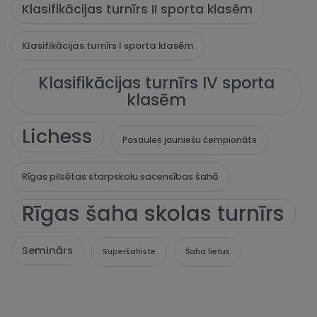
Klasifikācijas turnīrs II sporta klasēm
Klasifikācijas turnīrs I sporta klasēm
Klasifikācijas turnīrs IV sporta
klasēm
Lichess
Pasaules jauniešu čempionāts
Rīgas pilsētas starpskolu sacensības šahā
Rīgas šaha skolas turnīrs
Seminārs
Superšahiste
Šaha lietus