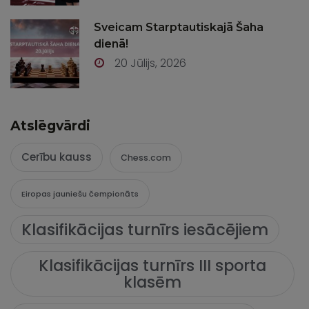
Sveicam Starptautiskajā Šaha
dienā!
20 Jūlijs, 2026
Atslēgvārdi
Cerību kauss
Chess.com
Eiropas jauniešu čempionāts
Klasifikācijas turnīrs iesācējiem
Klasifikācijas turnīrs III sporta
klasēm