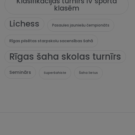
Klasifikācijas turnīrs IV sporta
klasēm
Lichess
Pasaules jauniešu čempionāts
Rīgas pilsētas starpskolu sacensības šahā
Rīgas šaha skolas turnīrs
Seminārs
Superšahiste
Šaha lietus