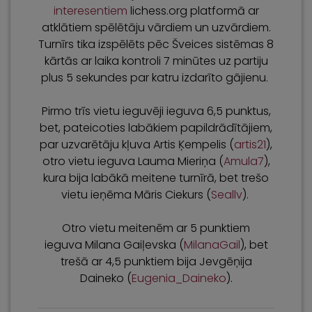
interesentiem
lichess.org platformā ar
atklātiem spēlētāju vārdiem un uzvārdiem.
Turnīrs tika izspēlēts pēc Šveices sistēmas 8
kārtās ar laika kontroli 7 minūtes uz partiju
plus 5 sekundes par katru izdarīto gājienu.
Pirmo trīs vietu ieguvēji ieguva 6,5 punktus,
bet, pateicoties labākiem papildrādītājiem,
par uzvarētāju kļuva Artis Ķempelis (
artis21
),
otro vietu ieguva Lauma Mieriņa (
Amula7
),
kura bija labākā meitene turnīrā, bet trešo
vietu ieņēma Māris Ciekurs (
Seallv
).
Otro vietu meitenēm ar 5 punktiem
ieguva Milana Gaiļevska (
MilanaGail
), bet
trešā ar 4,5 punktiem bija Jevgēņija
Daineko (
Eugenia_Daineko
).