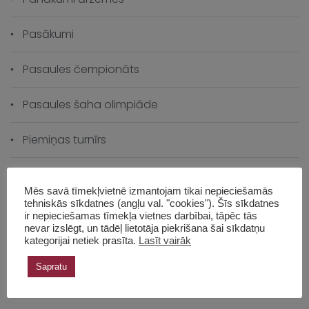
Pasākumi
Pasaules čempionāts
Pasaules šaha olimpiāde
Piemiņas turnīrs
Šaha vēsture
Mēs savā tīmekļvietnē izmantojam tikai nepieciešamās
tehniskās sīkdatnes (angļu val. "cookies"). Šīs sīkdatnes
Šahs izaugsmei
ir nepieciešamas tīmekļa vietnes darbībai, tāpēc tās
nevar izslēgt, un tādēļ lietotāja piekrišana šai sīkdatņu
kategorijai netiek prasīta.
Lasīt vairāk
Skolas čempionāts
Sapratu
Skolas vēsture