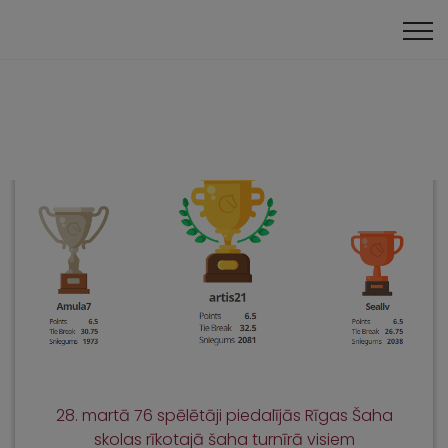
Online turnīri
28. martā 76 spēlētāji piedalījās Rīgas Šaha
skolas rīkotajā šaha turnīrā visiem