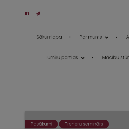
Sākumlapa
Par mums
A
Turnīru partijas
Mācību stūrī
Pasākumi
Treneru seminārs