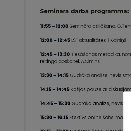
Semināra darba programma:
11:55 – 12:00
Semināra atklāšana. Ģ.Ten
12:00 – 12:45
LŠF aktualitātes T.Kalniņš
12:45 – 13:30
Tiesāšanas metodika, notei
reitinga apskaitei. A.Cimiņš
13:30 – 14:15
Gudrāka analīze, nevis sma
14:15 – 14:45
Kafijas pauze ar diskusijām
14:45 – 15:30
Gudrāka analīze, nevis sma
15:30 – 16:15
Efektīvs online šahs: mācību