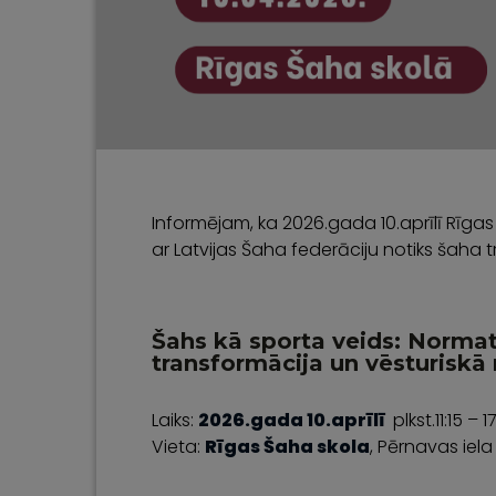
Informējam, ka 2026.gada 10.aprīlī Rīgas
ar Latvijas Šaha federāciju notiks šaha t
Šahs kā sporta veids: Normatī
transformācija un vēsturiskā 
Laiks:
2026.gada 10.aprīlī
plkst.11:15 – 1
Vieta:
Rīgas Šaha skola
, Pērnavas iela 