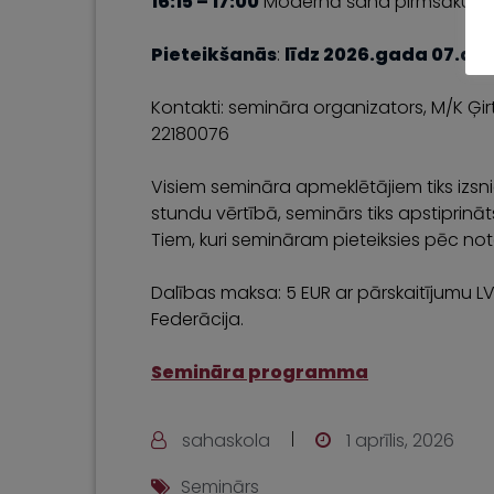
16:15 – 17:00
Modernā šaha pirmsākumus 
Pieteikšanās
:
līdz 2026.gada 07.apr
Kontakti: semināra organizators, M/K Ģir
22180076
Visiem semināra apmeklētājiem tiks izs
stundu vērtībā, seminārs tiks apstiprināt
Tiem, kuri semināram pieteiksies pēc not
Dalības maksa: 5 EUR ar pārskaitījumu L
Federācija.
Semināra programma
sahaskola
1 aprīlis, 2026
Seminārs