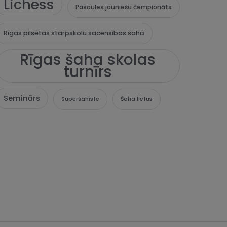
Lichess
Pasaules jauniešu čempionāts
Rīgas pilsētas starpskolu sacensības šahā
Rīgas šaha skolas
turnīrs
Seminārs
Superšahiste
Šaha lietus