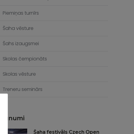
Piemiņas turnīrs
Šaha vēsture
Šahs izaugsmei
Skolas čempionāts
Skolas vēsture
Treneru seminārs
Jaunumi
Šaha festivāls Czech Open