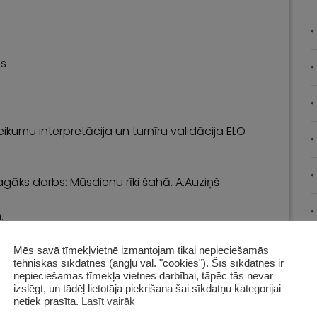
is
kumu interpretācija un turnīru validācija ELO
gāks darbs: Mūsdienu rīki šahā. A.Auziņš
.
gāks darbs: Mūsdienu rīki šahā. A.Auziņš
Mēs savā tīmekļvietnē izmantojam tikai nepieciešamās
tehniskās sīkdatnes (angļu val. "cookies"). Šīs sīkdatnes ir
nepieciešamas tīmekļa vietnes darbībai, tāpēc tās nevar
 rīki, kas dod rezultātu. A.Tihomirovs
izslēgt, un tādēļ lietotāja piekrišana šai sīkdatņu kategorijai
netiek prasīta.
Lasīt vairāk