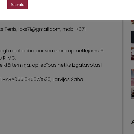
Spānijā meklējot. S.Harlinska
Sapratu
īlim
plkst. 17:00
ts Tenis, loks71@gmail.com, mob. +371
niegta apliecība par semināra apmeklējumu 6
s RIIMC.
eiktā termiņa, apliecības netiks izgatavotas!
V11HABA0551045673530, Latvijas Šaha