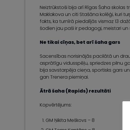
Neiztrūkstoši bija arī Rīgas Šaha skolas t
Maklakova un citi Stašāna kolēģi, kuri tur
fakts, ka turnīrā piedalījās vismaz 13 d
šodien jau paši ir pedagogi, meistari un 
Ne tikai cīņas, bet arī šaha gars
Sacensības norisinājās pacilātā un drau
asprātīgu vidusspēļu, spriedzes pilnu g
bija savstarpēja cieņa, sportisks gars 
gan Trenera piemiņai.
Ātrā šaha (Rapids) rezultāti
Kopvērtējums:
GM Ņikita Meškovs – 8