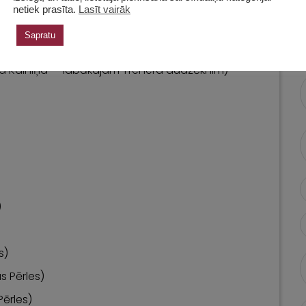
netiek prasīta.
Lasīt vairāk
Sapratu
oma Kalniņa — labākajam Trenera audzēknim)
)
s)
s Pērles)
Pērles)