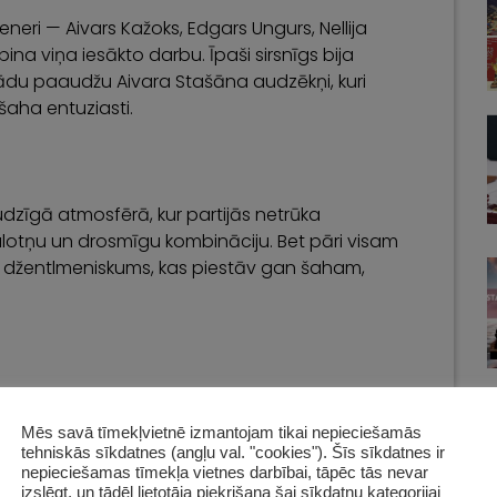
reneri — Aivars Kažoks, Edgars Ungurs, Nellija
pina viņa iesākto darbu. Īpaši sirsnīgs bija
ažādu paaudžu Aivara Stašāna audzēkņi, kuri
šaha entuziasti.
dzīgā atmosfērā, kur partijās netrūka
alotņu un drosmīgu kombināciju. Bet pāri visam
un džentlmeniskums, kas piestāv gan šaham,
Mēs savā tīmekļvietnē izmantojam tikai nepieciešamās
tehniskās sīkdatnes (angļu val. "cookies"). Šīs sīkdatnes ir
nepieciešamas tīmekļa vietnes darbībai, tāpēc tās nevar
izslēgt, un tādēļ lietotāja piekrišana šai sīkdatņu kategorijai