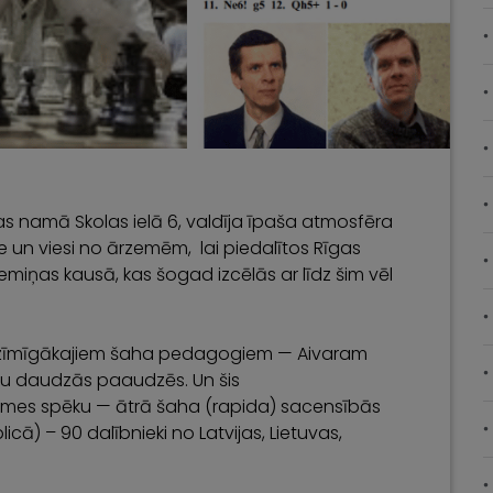
enas namā Skolas ielā 6, valdīja īpaša atmosfēra
ite un viesi no ārzemēm, lai piedalītos Rīgas
miņas kausā, kas šogad izcēlās ar līdz šim vēl
s nozīmīgākajiem šaha pedagogiem — Aivaram
mu daudzās paaudzēs. Un šis
etekmes spēku — ātrā šaha (rapida) sacensībās
licā) – 90 dalībnieki no Latvijas, Lietuvas,