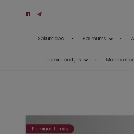
Sākumlapa
Par mums
A
Turnīru partijas
Mācību stūrī
Piemiņas turnīrs