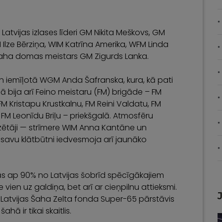
: Latvijas izlases līderi GM Nikita Meškovs, GM
ze Bērziņa, WIM Katrīna Amerika, WFM Linda
 šaha domas meistars GM Zigurds Lanka.
un iemīļotā WGM Anda Šafranska, kura, kā pati
indā bija arī Feino meistaru (FM) brigāde – FM
M Kristapu Krustkalnu, FM Reini Valdatu, FM
 FM Leonīdu Briļu – priekšgalā. Atmosfēru
zētāji — strīmere WIM Anna Kantāne un
r savu klātbūtni iedvesmoja arī jaunāko
jās ap 90% no Latvijas šobrīd spēcīgākajiem
 vien uz galdiņa, bet arī ar cieņpilnu attieksmi.
ī Latvijas Šaha Zelta fonda Super-65 pārstāvis
hā ir tikai skaitlis.