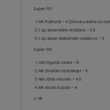
Super-50:
MK Poļina Ni – 4 (Dāvanu karte no re
1. sp. klase Māris Andžāns – 3.5
1. sp. klase Aleksandrs Vasiļkovs – 3
Super-65:
GM Zigurds Lanka – 6
MK Zinaīda Osobskaja – 5
NM Jānis Visockis – 4.5
MK Aivars Kažoks – 4
U–18: