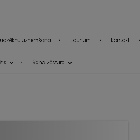
udzēkņu uzņemšana
Jaunumi
Kontakti
tis
Šaha vēsture