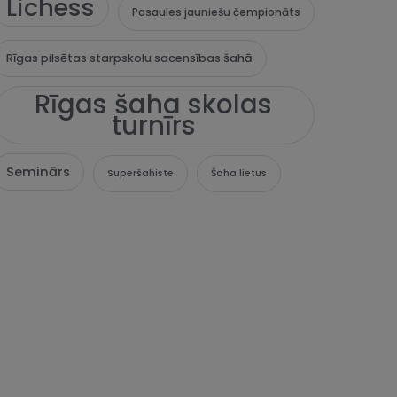
Lichess
Pasaules jauniešu čempionāts
Rīgas pilsētas starpskolu sacensības šahā
Rīgas šaha skolas
turnīrs
Seminārs
Superšahiste
Šaha lietus