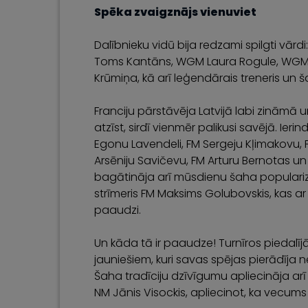
Spēka zvaigznājs vienuviet
Dalībnieku vidū bija redzami spilgti vārdi
Toms Kantāns, WGM Laura Rogule, WGM Il
Krūmiņa, kā arī leģendārais treneris un
Franciju pārstāvēja Latvijā labi zināmā 
atzīst, sirdī vienmēr palikusi savējā. Ier
Egonu Lavendeli, FM Sergeju Kļimakovu, F
Arsēniju Savičevu, FM Arturu Bernotas un
bagātināja arī mūsdienu šaha populari
strīmeris FM Maksims Golubovskis, kas a
paaudzi.
Un kāda tā ir paaudze! Turnīros piedalī
jauniešiem, kuri savas spējas pierādīja ne
Šaha tradīciju dzīvīgumu apliecināja ar
NM Jānis Visockis, apliecinot, ka vecums ša