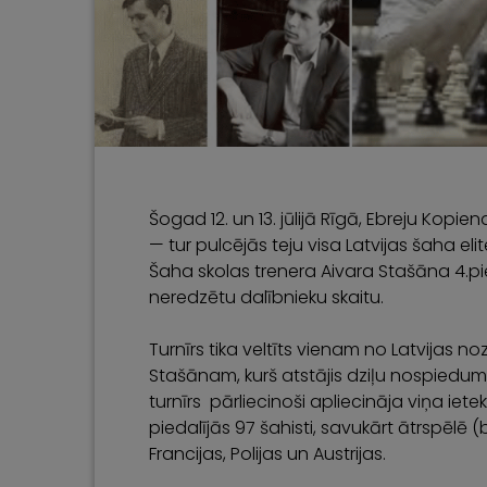
Šogad 12. un 13. jūlijā Rīgā, Ebreju Kopi
— tur pulcējās teju visa Latvijas šaha el
Šaha skolas trenera Aivara Stašāna 4.pie
neredzētu dalībnieku skaitu.
Turnīrs tika veltīts vienam no Latvija
Stašānam, kurš atstājis dziļu nospiedu
turnīrs pārliecinoši apliecināja viņa i
piedalījās 97 šahisti, savukārt ātrspēlē (b
Francijas, Polijas un Austrijas.