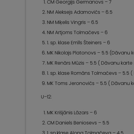
CM Georgijs Germanovs – 7
NM Aleksejs Adamovičs – 6.5
NM Miķelis Vingris – 6.5
NM Artjoms Tolmačevs – 6
1. sp. klase Emīls Šteiners – 6
MK Nikolajs Platonovs – 5.5 (Dāvanu k
MK Renārs Mūzis – 5.5 ( Dāvanu karte
1. sp. klase Romāns Tolmačevs – 5.5 
MK Toms Jeronovičs – 5.5 ( Dāvanu k
U–12:
MK Krišjānis Lāzars – 6
CM Daniels Beniosevs – 5.5
1. sp.klase Aļona Tolmačeva – 4.5