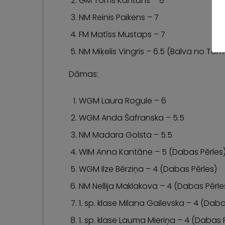
GM Toms Kantāns – 8
NM Reinis Paikens – 7
FM Matīss Mustaps – 7
NM Miķelis Vingris – 6.5 (Balva no T
Dāmas:
WGM Laura Rogule – 6
WGM Anda Šafranska – 5.5
NM Madara Golsta – 5.5
WIM Anna Kantāne – 5 (Dabas Pērles
WGM Ilze Bērziņa – 4 (Dabas Pērles)
NM Nellija Maklakova – 4 (Dabas Pērle
1. sp. klase Milana Gailevska – 4 (Daba
1. sp. klase Lauma Mieriņa – 4 (Dabas 