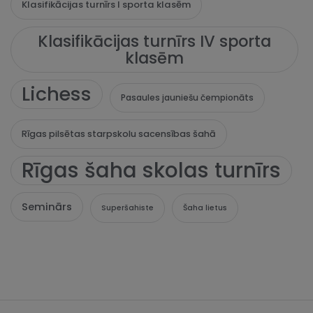
Klasifikācijas turnīrs I sporta klasēm
Klasifikācijas turnīrs IV sporta
klasēm
Lichess
Pasaules jauniešu čempionāts
Rīgas pilsētas starpskolu sacensības šahā
Rīgas šaha skolas turnīrs
Seminārs
Superšahiste
Šaha lietus