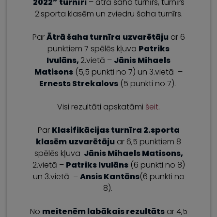
2022” turnīri
– ātrā šaha turnīrs, turnīrs
2.sporta klasēm un zviedru šaha turnīrs.
Par
Ātrā šaha turnīra
uzvarētāju
ar 6
punktiem 7 spēlēs kļuva
Patriks
Ivulāns,
2.vietā –
Jānis Mihaels
Matisons
(5,5 punkti no 7) un 3.vietā –
Ernests Strekalovs
(5 punkti no 7).
Visi rezultāti apskatāmi
šeit.
Par
Klasifikācijas turnīra 2.sporta
klasēm
uzvarētāju
ar 6,5 punktiem 8
spēlēs kļuva
Jānis Mihaels Matisons,
2.vietā –
Patriks Ivulāns
(6 punkti no 8)
un 3.vietā –
Ansis Kantāns
(6 punkti no
8).
No
meitenēm labākais rezultāts
ar 4,5