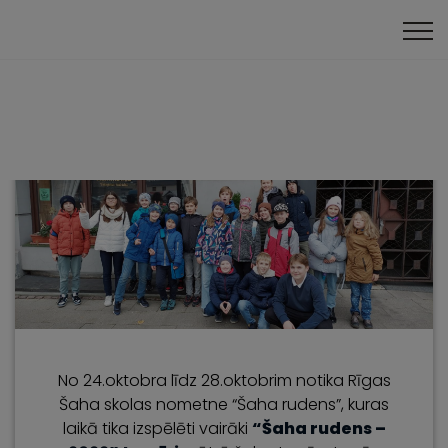
Bērnu turnīri
Nometnes
No 24.oktobra līdz 28.oktobrim notika Rīgas
Šaha skolas nometne “Šaha rudens”, kuras
laikā tika izspēlēti vairāki
“Šaha rudens –