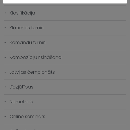
Klasifikācija
Klātienes turnīri
Komandu turnīri
Kompozīciju risināšana
Latvijas čempionāts
Līdzjūtības
Nometnes
Online seminārs