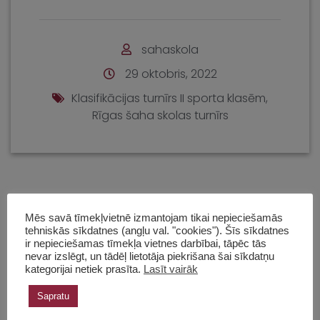
sahaskola
29 oktobris, 2022
Klasifikācijas turnīrs II sporta klasēm
,
Rīgas šaha skolas turnīrs
Sadaļas
Mēs savā tīmekļvietnē izmantojam tikai nepieciešamās
tehniskās sīkdatnes (angļu val. "cookies"). Šīs sīkdatnes
Bērnu turnīri
ir nepieciešamas tīmekļa vietnes darbībai, tāpēc tās
nevar izslēgt, un tādēļ lietotāja piekrišana šai sīkdatņu
kategorijai netiek prasīta.
Lasīt vairāk
Eiropas čempionāts
Sapratu
Intervijas