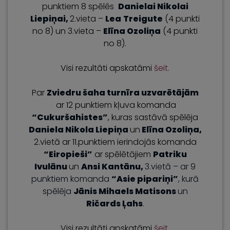
punktiem 8 spēlēs
Danielai Nikolai
Liepiņai,
2.vieta –
Lea
Treigute
(4 punkti
no 8) un 3.vieta –
Elīna Ozoliņa
(4 punkti
no 8).
Visi rezultāti apskatāmi
šeit.
Par
Zviedru šaha turnīra uzvarētājām
ar 12 punktiem kļuva komanda
“Cukuršahistes”
, kuras sastāvā spēlēja
Daniela Nikola Liepiņa
un
Elīna Ozoliņa,
2.vietā ar 11.punktiem ierindojās komanda
“Eiropieši”
ar spēlētājiem
Patriku
Ivulānu
un
Ansi Kantānu,
3.vietā – ar 9
punktiem komanda
“Asie pipariņi”
, kurā
spēlēja
Jānis Mihaels Matisons
un
Ričards Ļahs
.
Visi rezultāti apskatāmi
šeit.