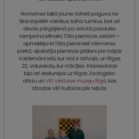
Nometnes laikā jaunie šahisti paguva ne
tikai izspēlēt vairākus šaha turnīrus, bet arī
devās pārgājienā pa astotā pasaules
čempiona Mihaila Tāla piemiņas vietām –
apmeklēja M.Tāla pieminekli Vērmanes
parkā, apskatīja piemiņas plāksni pie mājas
Valdemāra ielā, kur viņš ir dzīvojis, un Rīgas
22. vidusskolu, kur mācījies. Interesantas
bija arī ekskursijas uz Rīgas Zooloģisko
dārzu un
VEF vēstures muzeju Rīgā
, kas
atrodas VEF Kultūras pils telpās.