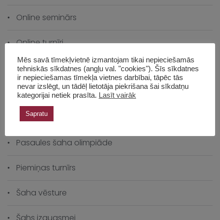
Online seminārs
Online turnīri
Mēs savā tīmekļvietnē izmantojam tikai nepieciešamās
Panākumi ārzemēs
tehniskās sīkdatnes (angļu val. "cookies"). Šīs sīkdatnes
ir nepieciešamas tīmekļa vietnes darbībai, tāpēc tās
nevar izslēgt, un tādēļ lietotāja piekrišana šai sīkdatņu
Pasākumi
kategorijai netiek prasīta.
Lasīt vairāk
Sapratu
Pasaules čempionāts
Pasaules šaha olimpiāde
Piemiņas turnīrs
Šaha vēsture
Šahs izaugsmei