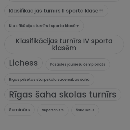
Klasifikācijas turnīrs II sporta klasēm
Klasifikācijas turnīrs I sporta klasēm
Klasifikācijas turnīrs IV sporta
klasēm
Lichess
Pasaules jauniešu čempionāts
Rīgas pilsētas starpskolu sacensības šahā
Rīgas šaha skolas turnīrs
Seminārs
Superšahiste
Šaha lietus