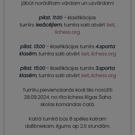
jābūt norādītam vārdam un uzvārdam!
plkst. 11:00
– klasifikācijas
turnīrs
iesācējiem
, turnīra saiti atvērt
šeit,
lichess.org
plkst. 13:00
– klasifikācijas turnīrs
4.sporta
klasēm
,
turnīra saiti atvērt
šeit, lichess.org
plkst. 15:00
– klasifikācijas turnīrs
3.sporta
klasēm
,
turnīra saiti atvērt
šeit, lichess.org
Turnīru pievienošanās kodi tiks nosūtīti
28.09.2024. no rīta lichess Rīgas Šaha
skolas komandas čatā.
Katrā turnīrā būs 8 spēles katram
dalībniekam, ilgums ap 2,5 stundām.