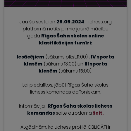
Jau šo sestdien
28.09.2024
. lichess.org
platformā notiks pirmie jaunā mācību
gada
Rīgas Šaha skolas online
klasifikācijas turnīri:
Iesācējiem
(sākums plkst.11:00) ,
IV sporta
klasēm
(sākums 13:00) un
III sporta
klasēm
(sākums 15:00).
Lai piedalītos, jābūt Rīgas Šaha skolas
lichess komandas dalībniekam.
Informācijai:
Rīgas Šaha skolas lichess
komandas
saite atrodama
šeit.
Atgādinām, ka Lichess profilā OBLIGĀTI ir