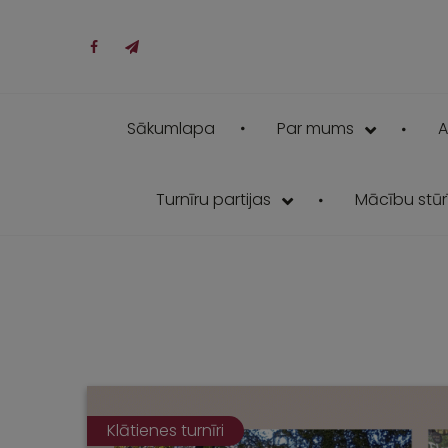
Sākumlapa
Par mums
A
Turnīru partijas
Mācību stūrī
Klātienes turnīri