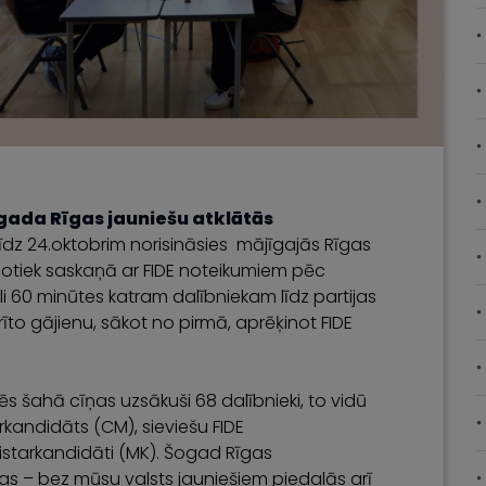
gada Rīgas jauniešu atklātās
līdz 24.oktobrim norisināsies mājīgajās Rīgas
notiek saskaņā ar FIDE noteikumiem pēc
li 60 minūtes katram dalībniekam līdz partijas
to gājienu, sākot no pirmā, aprēķinot FIDE
ēs šahā cīņas uzsākuši 68 dalībnieki, to vidū
arkandidāts (CM), sieviešu FIDE
istarkandidāti (MK). Šogad Rīgas
kas – bez mūsu valsts jauniešiem piedalās arī