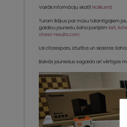
Vairāk informāciju skatīt
Nolikumā
Turam īkšķus par mūsu talantīgajiem jau
galdiņu jauniešu šaha partijām
šeit, lic
chess-results.com
Lai cīņasspars, izturība un skaistas šaha 
Balvās jauniešus sagaida arī vērtīgas m