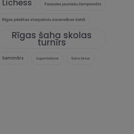
Lichess
Pasaules jauniešu čempionāts
Rīgas pilsētas starpskolu sacensības šahā
Rīgas šaha skolas
turnīrs
Seminārs
Superšahiste
Šaha lietus