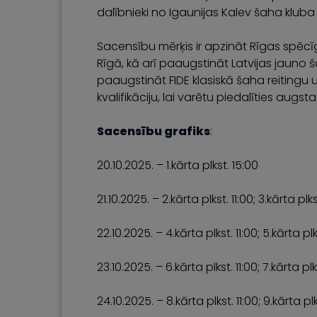
dalībnieki no Igaunijas Kalev šaha kluba
Sacensību mērķis ir apzināt Rīgas spēcī
Rīgā, kā arī paaugstināt Latvijas jauno 
paaugstināt FIDE klasiskā šaha reitingu 
kvalifikāciju, lai varētu piedalīties augs
Sacensību grafiks
:
20.10.2025. – 1.kārta plkst. 15:00
21.10.2025. – 2.kārta plkst. 11:00; 3.kārta plk
22.10.2025. – 4.kārta plkst. 11:00; 5.kārta plk
23.10.2025. – 6.kārta plkst. 11:00; 7.kārta plk
24.10.2025. – 8.kārta plkst. 11:00; 9.kārta pl