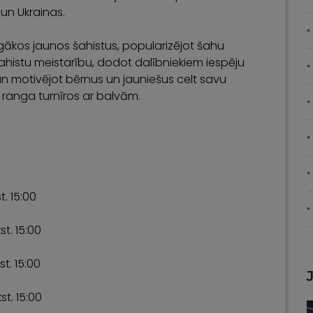
 un Ukrainas.
gākos jaunos šahistus, popularizējot šahu
šahistu meistarību, dodot dalībniekiem iespēju
un motivējot bērnus un jauniešus celt savu
ta ranga turnīros ar balvām.
st. 15:00
st. 15:00
st. 15:00
kst. 15:00