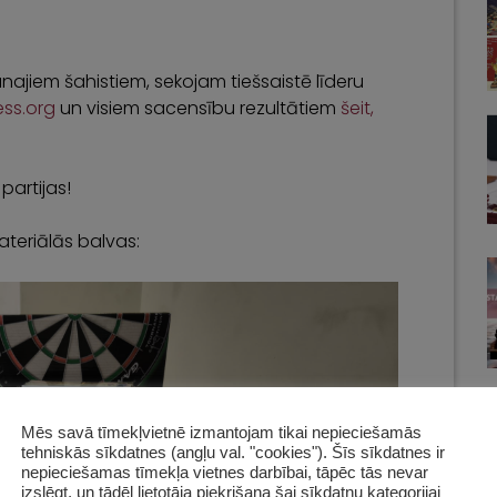
najiem šahistiem, sekojam tiešsaistē līderu
hess.org
un visiem sacensību rezultātiem
šeit,
partijas!
ateriālās balvas:
Mēs savā tīmekļvietnē izmantojam tikai nepieciešamās
tehniskās sīkdatnes (angļu val. "cookies"). Šīs sīkdatnes ir
nepieciešamas tīmekļa vietnes darbībai, tāpēc tās nevar
izslēgt, un tādēļ lietotāja piekrišana šai sīkdatņu kategorijai