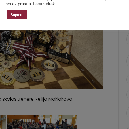
netiek prasīta.
Lasīt vairāk
Sapratu
 skolas trenere Nellija Maklakova