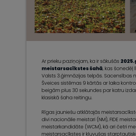
Ar prieku paziņojam, ka ir sākušās
2025.
meistarsacīkstes šahā
, kas šonedēļ 
Valsts 3.ģimnāzijas telpās. Sacensības 
Šveices sistēmas 9 kārtās ar laika kontro
beigām plus 30 sekundes par katru izdarī
klasiskā šaha reitingu.
Rīgas jauniešu atklātajās meistarsacīkst
divi nacionālie meistari (NM), FIDE meist
meistarkandidāte (WCM), kā ari četri me
meistarsacīkstes ir kļuvušas starptautis