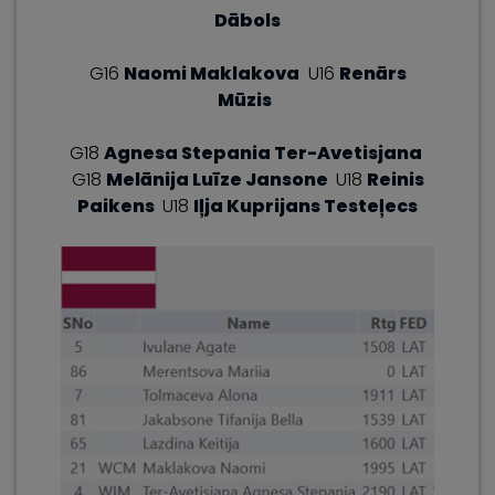
Dābols
G16
Naomi Maklakova
U16
Renārs
Mūzis
G18
Agnesa Stepania Ter-Avetisjana
G18
Melānija Luīze Jansone
U18
Reinis
Paikens
U18
Iļja Kuprijans Testeļecs