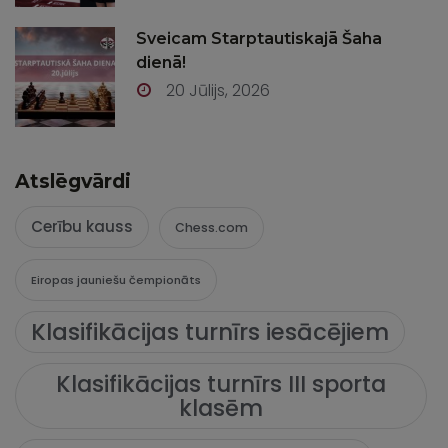
Sveicam Starptautiskajā Šaha
dienā!
20 Jūlijs, 2026
Atslēgvārdi
Cerību kauss
Chess.com
Eiropas jauniešu čempionāts
Klasifikācijas turnīrs iesācējiem
Klasifikācijas turnīrs III sporta
klasēm