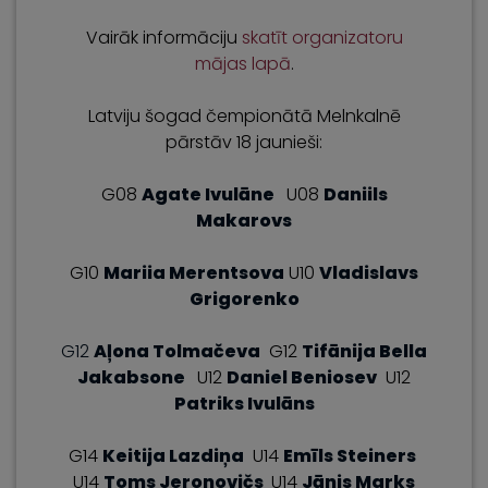
Vairāk informāciju
skatīt organizatoru
mājas lapā
.
Latviju šogad čempionātā Melnkalnē
pārstāv 18 jaunieši:
G08
Agate Ivulāne
U08
Daniils
Makarovs
G10
Mariia Merentsova
U10
Vladislavs
Grigorenko
G12
Aļona Tolmačeva
G12
Tifānija Bella
Jakabsone
U12
Daniel Beniosev
U12
Patriks Ivulāns
G14
Keitija Lazdiņa
U14
Emīls Steiners
U14
Toms Jeronovičs
U14
Jānis Marks