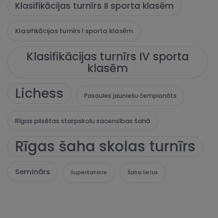
Klasifikācijas turnīrs II sporta klasēm
Klasifikācijas turnīrs I sporta klasēm
Klasifikācijas turnīrs IV sporta
klasēm
Lichess
Pasaules jauniešu čempionāts
Rīgas pilsētas starpskolu sacensības šahā
Rīgas šaha skolas turnīrs
Seminārs
Superšahiste
Šaha lietus