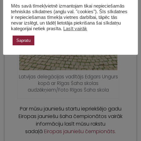
Mēs savā tīmekļvietnē izmantojam tikai nepieciešamās
tehniskās sīkdatnes (angļu val. "cookies"). Šīs sīkdatnes
ir nepieciešamas tīmekļa vietnes darbībai, tāpēc tās
nevar izslēgt, un tādēļ lietotāja piekrišana šai sīkdatņu
kategorijai netiek prasīta.
Lasīt vairāk
Sapratu
Latvijas delegācijas vadītājs Edgars Ungurs
kopā ar Rīgas Šaha skolas
audzēkņiem/Foto Rīgas Šaha skola
Par mūsu jauniešu startu iepriekšējo gadu
Eiropas jauniešu šaha čempionātos vairāk
informāciju lasīt mūsu rakstu
sadaļā
Eiropas jauniešu čempionāts.