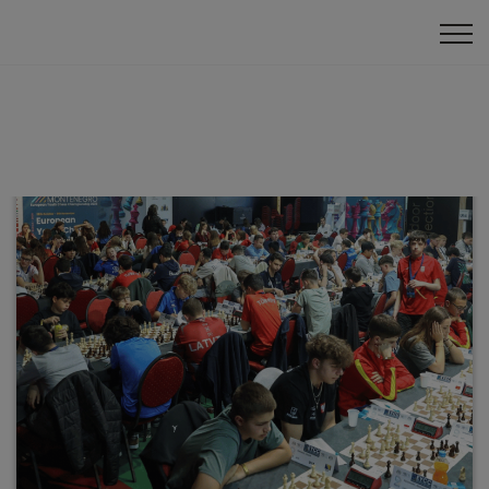
Eiropas čempionāts
Klātienes turnīri