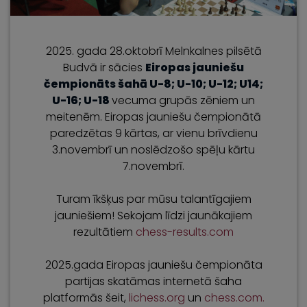
2025. gada 28.oktobrī Melnkalnes pilsētā
Budvā ir sācies
Eiropas jauniešu
čempionāts šahā U-8; U-10; U-12; U14;
U-16; U-18
vecuma grupās zēniem un
meitenēm. Eiropas jauniešu čempionātā
paredzētas 9 kārtas, ar vienu brīvdienu
3.novembrī un noslēdzošo spēļu kārtu
7.novembrī.
Turam īkšķus par mūsu talantīgajiem
jauniešiem! Sekojam līdzi jaunākajiem
rezultātiem
chess-results.com
2025.gada Eiropas jauniešu čempionāta
partijas skatāmas internetā šaha
platformās šeit,
lichess.org
un
chess.com.