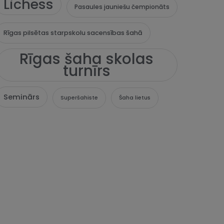
Lichess
Pasaules jauniešu čempionāts
Rīgas pilsētas starpskolu sacensības šahā
Rīgas šaha skolas
turnīrs
Seminārs
Superšahiste
Šaha lietus