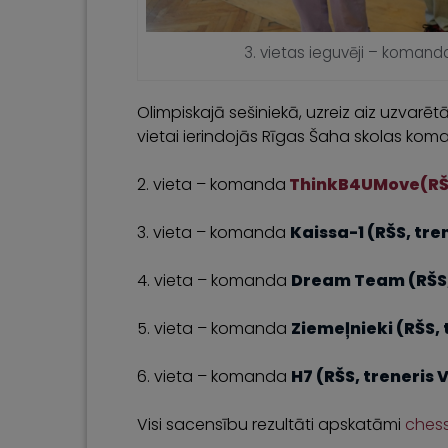
3. vietas ieguvēji – komand
Olimpiskajā sešiniekā, uzreiz aiz uzvar
vietai ierindojās Rīgas Šaha skolas kom
2. vieta – komanda
ThinkB4UMove(RŠS
3. vieta – komanda
Kaissa-1 (RŠS, tr
4. vieta – komanda
Dream Team (RŠS, 
5. vieta – komanda
Ziemeļnieki (RŠS, 
6. vieta – komanda
H7 (RŠS, treneris 
Visi sacensību rezultāti apskatāmi
chess