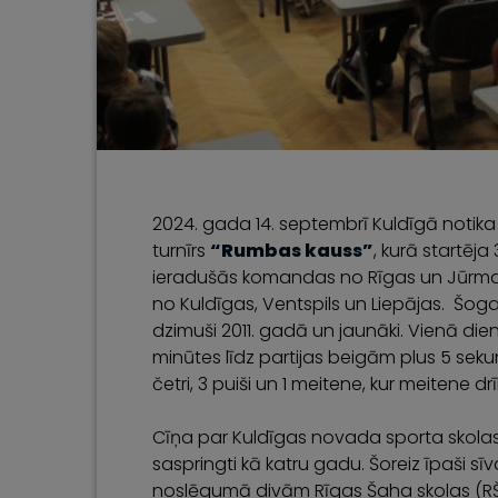
2024. gada 14. septembrī Kuldīgā notik
turnīrs
“Rumbas kauss”
, kurā startēj
ieradušās komandas no Rīgas un Jūrmal
no Kuldīgas, Ventspils un Liepājas. Šoga
dzimuši 2011. gadā un jaunāki. Vienā dienā 
minūtes līdz partijas beigām plus 5 sek
četri, 3 puiši un 1 meitene, kur meitene dr
Cīņa par Kuldīgas novada sporta skolas
saspringti kā katru gadu. Šoreiz īpaši sīva 
noslēgumā divām Rīgas Šaha skolas (RŠ