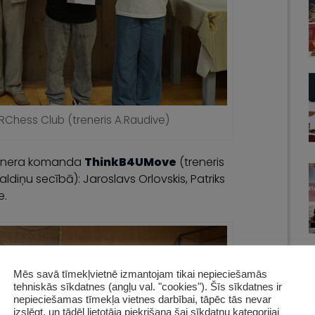
ARChess Club (treneris A.Raudive)
trenera komanda
ThinkB4UMove
(treneris
diņu secībā): Jaroslavs Orlovskis, Patriks
e.
Mēs savā tīmekļvietnē izmantojam tikai nepieciešamās
tehniskās sīkdatnes (angļu val. "cookies"). Šīs sīkdatnes ir
nepieciešamas tīmekļa vietnes darbībai, tāpēc tās nevar
izslēgt, un tādēļ lietotāja piekrišana šai sīkdatņu kategorijai