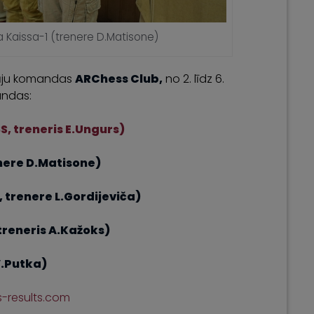
a Kaissa-1 (trenere D.Matisone)
ētāju komandas
ARChess Club,
no 2. līdz 6.
andas:
, treneris E.Ungurs)
enere D.Matisone)
trenere L.Gordijeviča)
treneris A.Kažoks)
V.Putka)
-results.com