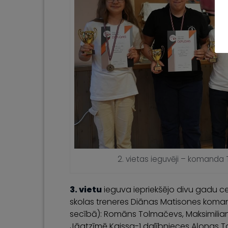
2. vietas ieguvēji – komanda 
3. vietu
ieguva iepriekšējo divu gadu c
skolas treneres Diānas Matisones kom
secībā): Romāns Tolmačevs, Maksimilians
Jāatzīmē Kaissa-1 dalībnieces Aļonas To