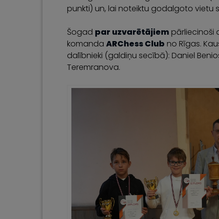
punkti) un, lai noteiktu godalgoto vietu
Šogad
par uzvarētājiem
pārliecinoši 
komanda
ARChess Club
no Rīgas. Ka
dalībnieki (galdiņu secībā): Daniel Benio
Teremranova.