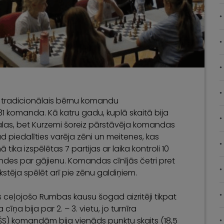
a tradicionālais bērnu komandu
a 31 komanda. Kā katru gadu, kuplā skaitā bija
as, bet Kurzemi šoreiz pārstāvēja komandas
d piedalīties varēja zēni un meitenes, kas
tika izspēlētas 7 partijas ar laika kontroli 10
undes par gājienu. Komandas cīnījās četri pret
īkstēja spēlēt arī pie zēnu galdiņiem.
 ceļojošo Rumbas kausu šogad aizritēji tikpat
cīņa bija par 2. – 3. vietu, jo turnīra
S) komandām bija vienāds punktu skaits (18,5