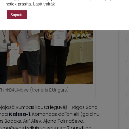
netiek prasīta.
Lasīt vairāk
Sapratu
ThinkB4UMove (treneris E.Ungurs)
eļojošā Rumbas kausa ieguvēji – Rīgas Šaha
anda
Kaissa-1
. Komandas dalībnieki (galdiņu
 Bodaks, Arif Aliev, Aļona Tolmačeva.
lmačevas izcilais sniegums – 7 punkti no