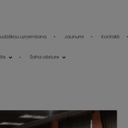
udzēkņu uzņemšana
Jaunumi
Kontakti
tis
Šaha vēsture