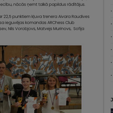
 secību, nācās ņemt talkā papildus rādītājus.
ar 22,5 punktiem kļuva trenera Aivara Raudives
usa ieguvējas komandas ARChess Club
sev, Nils Vorobjovs, Matvejs Murinovs, Sofija