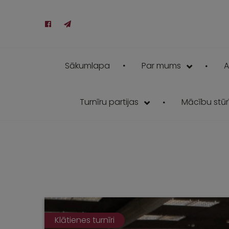
Sākumlapa
Par mums
A
Turnīru partijas
Mācību stūrī
Klātienes turnīri