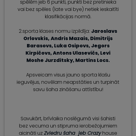
spēlēm jeb 6 punkti, punkti bez pretinieka
vai bez spēles (late vai bye) netiek ieskaitīti
klasifikācijas normā.
2.sporta klases normu izpildīja:
Jaroslavs
Orlovskis,
Andris Mazais,
Dimitrijs
Barasovs, Luka Osipovs, Jegors
Kirpičovs, Antons Ulasevičs, Levi
Moshe Jurzditsky, Martins Locs.
Apsveicam visus jauno sporta klašu
ieguvējus, novēlam neapstāties un turpināt
savu šaha zināšanu attīstību!
Savukārt, brīvlaika noslēgumā visi šahisti
bez vecuma un stipruma ierobežojumiem
aicināti uz
Zviedru šaha jeb Crazy
house