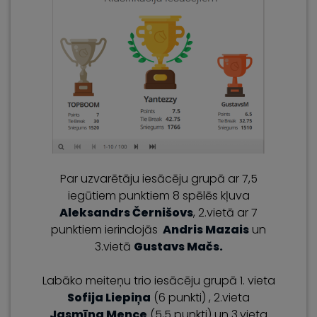
Par uzvarētāju iesācēju grupā ar 7,5
iegūtiem punktiem 8 spēlēs kļuva
Aleksandrs Černišovs
, 2.vietā ar 7
punktiem ierindojās
Andris Mazais
un
3.vietā
Gustavs Mačs.
Labāko meiteņu trio iesācēju grupā 1. vieta
Sofija Liepiņa
(6 punkti) , 2.vieta
Jasmīna Mence
(5,5 punkti) un 3.vieta