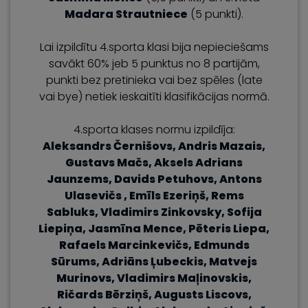
Madara Strautniece
(5 punkti).
Lai izpildītu 4.sporta klasi bija nepieciešams
savākt 60% jeb 5 punktus no 8 partijām,
punkti bez pretinieka vai bez spēles (late
vai bye) netiek ieskaitīti klasifikācijas normā.
4.sporta klases normu izpildīja:
Aleksandrs Černišovs,
Andris Mazais,
Gustavs Mačs, Aksels Adrians
Jaunzems,
Davids Petuhovs, Antons
Ulasevičs ,
Emīls Ezeriņš, Rems
Sabluks, Vladimirs Zinkovsky, Sofija
Liepiņa, Jasmīna Mence, Pēteris Liepa,
Rafaels Marcinkevičs, Edmunds
Sūrums, Adriāns Ļubeckis, Matvejs
Murinovs, Vladimirs Maļinovskis,
Ričards Bērziņš, Augusts Liscovs,