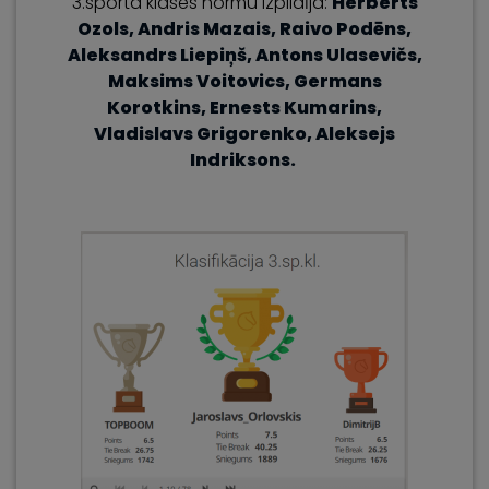
3.sporta klases normu izpildīja:
Herberts
Ozols, Andris Mazais,
Raivo Podēns,
Aleksandrs Liepiņš, Antons Ulasevičs,
Maksims Voitovics, Germans
Korotkins, Ernests Kumarins,
Vladislavs Grigorenko, Aleksejs
Indriksons.