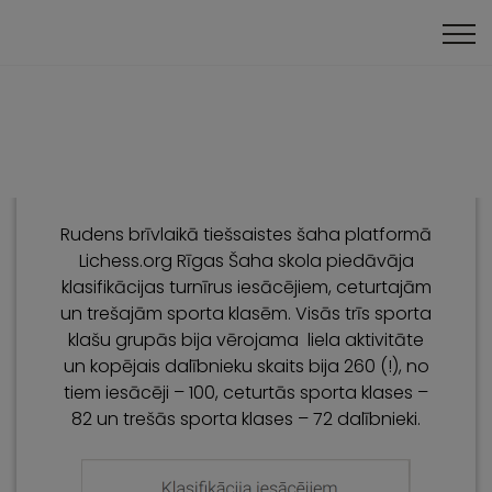
Klasifikācija
Online turnīri
Rudens brīvlaikā tiešsaistes šaha platformā
Lichess.org Rīgas Šaha skola piedāvāja
klasifikācijas turnīrus iesācējiem, ceturtajām
un trešajām sporta klasēm. Visās trīs sporta
klašu grupās bija vērojama liela aktivitāte
un kopējais dalībnieku skaits bija 260 (!), no
tiem iesācēji – 100, ceturtās sporta klases –
82 un trešās sporta klases – 72 dalībnieki.