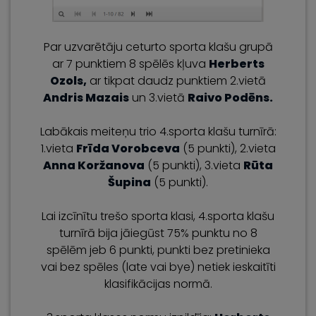
Par uzvarētāju ceturto sporta klašu grupā
ar 7 punktiem 8 spēlēs kļuva
Herberts
Ozols,
ar tikpat daudz punktiem 2.vietā
Andris Mazais
un 3.vietā
Raivo Podēns.
Labākais meiteņu trio 4.sporta klašu turnīrā:
1.vieta
Frīda Vorobceva
(5 punkti), 2.vieta
Anna Koržanova
(5 punkti), 3.vieta
Rūta
Šupina
(5 punkti).
Lai izcīnītu trešo sporta klasi, 4.sporta klašu
turnīrā bija jāiegūst 75% punktu no 8
spēlēm jeb 6 punkti, punkti bez pretinieka
vai bez spēles (late vai bye) netiek ieskaitīti
klasifikācijas normā.