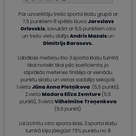
Par uzvarētāju trešo sporta klašu grupā ar
7,5 punktiem 8 spēlēs kļuva
Jaroslavs
Orlovskis
, savukārt ar 6,5 punktiem otro
un trešo vietu dalīja
Andris Mazais
un
Dimitrijs Barasovs.
Labākais meiteņu trio 3.sporta klašu turnīrā
tikai noteikt tikai pēc koeficienta, jo
stiprākās meitenes finišēja ar vienādu
punktu skaitu un vietas sadalīja sekojoši:
1.vieta
Jūna Anna Plotņikova
(5,5 punkti),
2.vieta
Madara Elīza Zemture
(5,5
punkti), 3.vieta
Vilhelmīne Troņenkova
(5,5 punkti).
Lai izcīnītu otro sporta klasi, 3.sporta klašu
turnīrā bija jāiegūst 75% punktu no 8