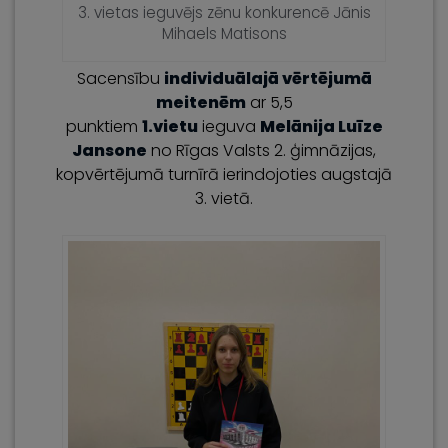
3. vietas ieguvējs zēnu konkurencē Jānis
Mihaels Matisons
Sacensību
individuālajā vērtējumā
meitenēm
ar 5,5
punktiem
1.vietu
ieguva
Melānija Luīze
Jansone
no Rīgas Valsts 2. ģimnāzijas,
kopvērtējumā turnīrā ierindojoties augstajā
3. vietā.