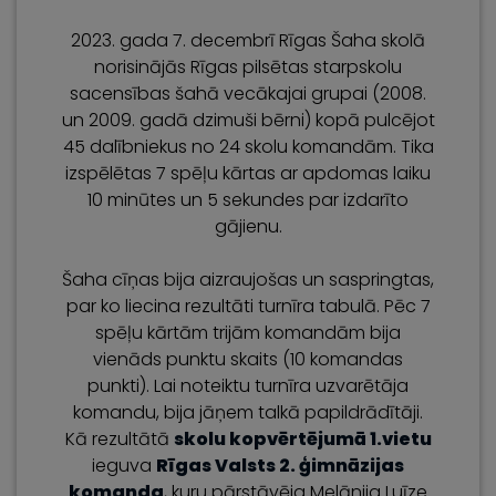
2023. gada 7. decembrī Rīgas Šaha skolā
norisinājās Rīgas pilsētas starpskolu
sacensības šahā vecākajai grupai (2008.
un 2009. gadā dzimuši bērni) kopā pulcējot
45 dalībniekus no 24 skolu komandām. Tika
izspēlētas 7 spēļu kārtas ar apdomas laiku
10 minūtes un 5 sekundes par izdarīto
gājienu.
Šaha cīņas bija aizraujošas un saspringtas,
par ko liecina rezultāti turnīra tabulā. Pēc 7
spēļu kārtām trijām komandām bija
vienāds punktu skaits (10 komandas
punkti). Lai noteiktu turnīra uzvarētāja
komandu, bija jāņem talkā papildrādītāji.
Kā rezultātā
skolu kopvērtējumā 1.vietu
ieguva
Rīgas Valsts 2. ģimnāzijas
komanda
, kuru pārstāvēja Melānija Luīze