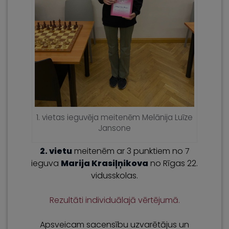
1. vietas ieguvēja meitenēm Melānija Luīze
Jansone
2. vietu
meitenēm ar 3 punktiem no 7
ieguva
Marija Krasiļņikova
no Rīgas 22.
vidusskolas.
Rezultāti individuālajā vērtējumā.
Apsveicam sacensību uzvarētājus un