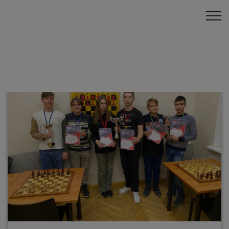
Klātienes turnīri
Komandu turnīri