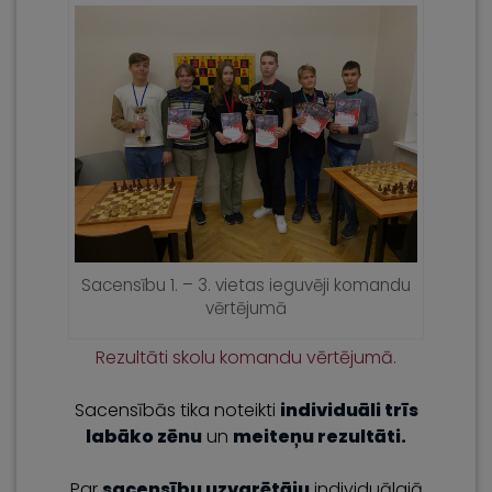
Sacensību 1. – 3. vietas ieguvēji komandu
vērtējumā
Rezultāti skolu komandu vērtējumā.
Sacensībās tika noteikti
individuāli trīs
labāko zēnu
un
meiteņu rezultāti.
Par
sacensību uzvarētāju
individuālajā