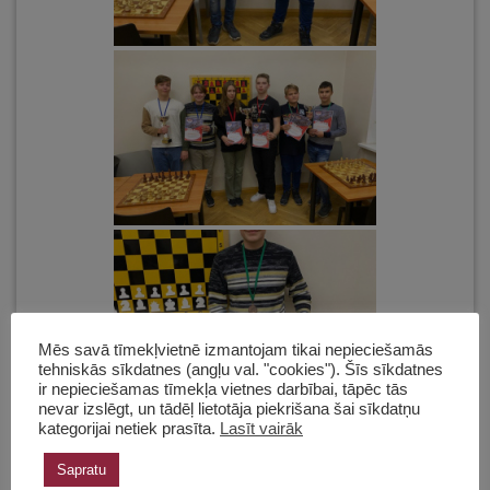
Mēs savā tīmekļvietnē izmantojam tikai nepieciešamās
tehniskās sīkdatnes (angļu val. "cookies"). Šīs sīkdatnes
ir nepieciešamas tīmekļa vietnes darbībai, tāpēc tās
nevar izslēgt, un tādēļ lietotāja piekrišana šai sīkdatņu
kategorijai netiek prasīta.
Lasīt vairāk
Sapratu