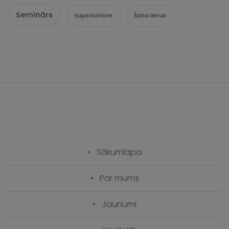
Seminārs
Superšahiste
Šaha lietus
Sākumlapa
Par mums
Jaunumi