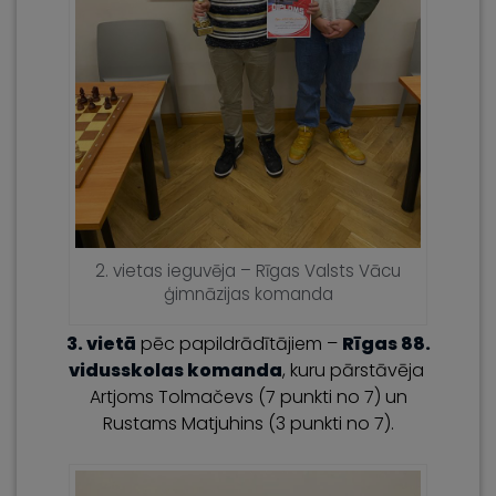
2. vietas ieguvēja – Rīgas Valsts Vācu
ģimnāzijas komanda
3. vietā
pēc papildrādītājiem –
Rīgas 88.
vidusskolas komanda
, kuru pārstāvēja
Artjoms Tolmačevs (7 punkti no 7) un
Rustams Matjuhins (3 punkti no 7).