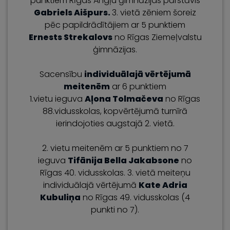
punktiem Rīgas Angļu ģimnāzijas pārstāvis
Gabriels Aišpurs.
3. vietā zēniem šoreiz
pēc papildrādītājiem ar 5 punktiem
Ernests Strekalovs
no Rīgas Ziemeļvalstu
ģimnāzijas.
Sacensību
individuālajā vērtējumā
meitenēm
ar 6 punktiem
1.vietu ieguva
Aļona Tolmačeva
no Rīgas
88.vidusskolas, kopvērtējumā turnīrā
ierindojoties augstajā 2. vietā.
2. vietu meitenēm ar 5 punktiem no 7
ieguva
Tifānija Bella Jakabsone
no
Rīgas 40. vidusskolas. 3. vietā meiteņu
individuālajā vērtējumā
Kate Adria
Kubuliņa
no Rīgas 49. vidusskolas (4
punkti no 7).