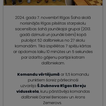
2024. gada 7. novembrī Rīgas Šaha skolā
norisinājās Rīgas pilsētas starpskolu
sacensības šahā jaunākajai grupai (2013.
gadā dzimuši un jaunāki bērni) kopā
pulcējot 52 dalībniekus no 27 skolu
komandām. Tika izspēlētas 7 spēļu kārtas
ar apdomas laiku 10 minūtes un 5 sekundes
par izdarīto gājienu partijai katram
dalībniekam.
Komandu vērtējumā
ar 11,5 komandu
punktiem šoreiz pārliecinoši
uzvarēja
Š.Dubnova Rīgas Ebreju
vidusskola
, kuru pārstāvēja komandas
dalībnieki Daniel Beniosev un Arons
Zemerovs.