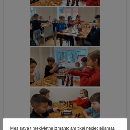
Mēs savā tīmekļvietnē izmantojam tikai nepieciešamās