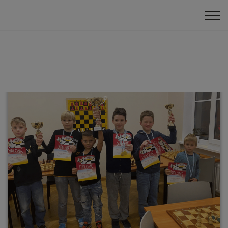
Klātienes turnīri
Komandu turnīri