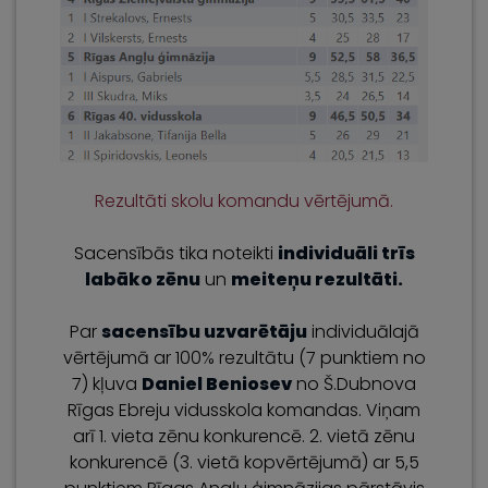
Rezultāti skolu komandu vērtējumā.
Sacensībās tika noteikti
individuāli trīs
labāko zēnu
un
meiteņu rezultāti.
Par
sacensību uzvarētāju
individuālajā
vērtējumā ar 100% rezultātu (7 punktiem no
7) kļuva
Daniel Beniosev
no Š.Dubnova
Rīgas Ebreju vidusskola komandas. Viņam
arī 1. vieta zēnu konkurencē. 2. vietā zēnu
konkurencē (3. vietā kopvērtējumā) ar 5,5