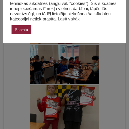
tehniskās sīkdatnes (angļu val. "cookies"). Šīs sīkdatnes
ir nepieciešamas tīmekļa vietnes darbībai, tāpēc tās
nevar izslēgt, un tādēļ lietotāja piekrišana šai sīkdatņu
kategorijai netiek prasīta.
Lasīt vairāk
Sapratu