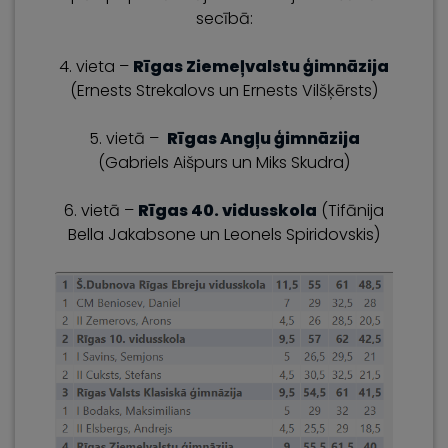
secībā:
4. vieta –
Rīgas Ziemeļvalstu ģimnāzija
(Ernests Strekalovs un Ernests Vilšķērsts)
5. vietā –
Rīgas Angļu ģimnāzija
(Gabriels Aišpurs un Miks Skudra)
6. vietā –
Rīgas 40. vidusskola
(Tifānija
Bella Jakabsone un Leonels Spiridovskis)