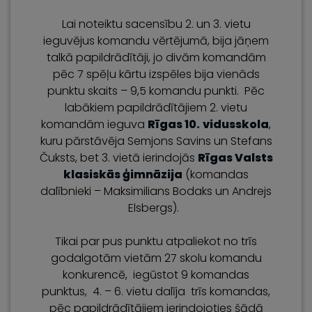
Lai noteiktu sacensību 2. un 3. vietu
ieguvējus komandu vērtējumā, bija jāņem
talkā papildrādītāji, jo divām komandām
pēc 7 spēļu kārtu izspēles bija vienāds
punktu skaits – 9,5 komandu punkti. Pēc
labākiem papildrādītājiem 2. vietu
komandām ieguva
Rīgas 10.
vidusskola
,
kuru pārstāvēja Semjons Savins un Stefans
Čuksts, bet 3. vietā ierindojās
Rīgas Valsts
klasiskās ģimnāzija
(komandas
dalībnieki – Maksimilians Bodaks un Andrejs
Elsbergs).
Tikai par pus punktu atpaliekot no trīs
godalgotām vietām 27 skolu komandu
konkurencē, iegūstot 9 komandas
punktus, 4. – 6. vietu dalīja trīs komandas,
pēc papildrādītājiem ierindojoties šādā