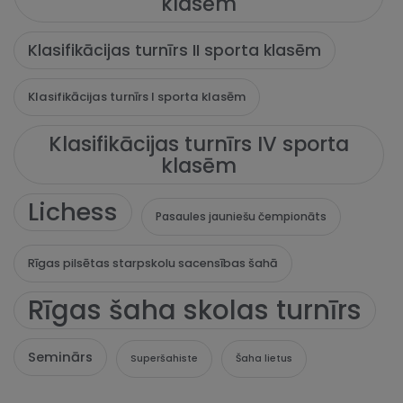
klasēm
Klasifikācijas turnīrs II sporta klasēm
Klasifikācijas turnīrs I sporta klasēm
Klasifikācijas turnīrs IV sporta
klasēm
Lichess
Pasaules jauniešu čempionāts
Rīgas pilsētas starpskolu sacensības šahā
Rīgas šaha skolas turnīrs
Seminārs
Superšahiste
Šaha lietus