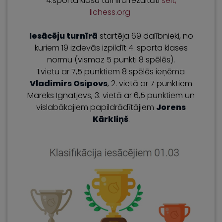
4.sporta klašu turnīra rezultāti
šeit,
lichess.org
Iesācēju turnīrā
startēja 69 dalībnieki, no
kuriem 19 izdevās izpildīt 4. sporta klases
normu (vismaz 5 punkti 8 spēlēs).
1.vietu ar 7,5 punktiem 8 spēlēs ieņēma
Vladimirs Osipovs
, 2. vietā ar 7 punktiem
Mareks Ignatjevs, 3. vietā ar 6,5 punktiem un
vislabākajiem papildrādītājiem
Jorens
Kārkliņš
.