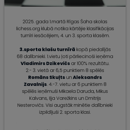
2025. gada 1.martā Rīgas Šaha skolas
lichess.org klubā notika kārtējie klasifikācijas
turnīri iesācējiem, 4. un 3. sporta klasēm.
3.sporta klašu turnīrā
kopā piedalījās
68 dalībnieki. 1.vietu ļoti pārliecinoši ieņēma
Vladimirs Dzikevičs
ar 100% rezultātu.
2.- 3. vietā ar 6,5 punktiem 8 spēlēs
Romāns Skuļts
un
Aleksandrs
Zavalnijs
. 4.-7. vietu ar 6 punktiem 8
spēlēs ieņēmuši Mikaela Daruda, Mikus
Kalvans, Iļja Varežkins un Dmitrijs
Nesterovičs. Visi augstāk minētie dalībnieki
izpildījuši 2. sporta klasi.