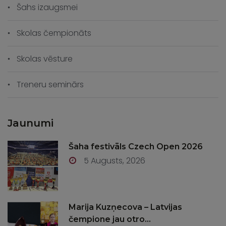
Šahs izaugsmei
Skolas čempionāts
Skolas vēsture
Treneru seminārs
Jaunumi
Šaha festivāls Czech Open 2026
5 Augusts, 2026
Marija Kuzņecova – Latvijas
čempione jau otro...