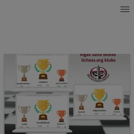
Klasifikācija
Online turnīri