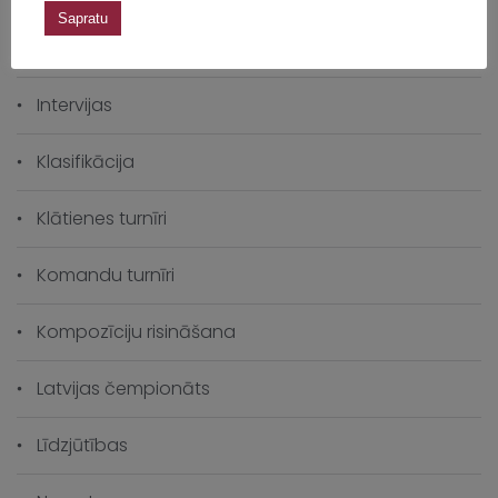
Sapratu
Eiropas čempionāts
Intervijas
Klasifikācija
Klātienes turnīri
Komandu turnīri
Kompozīciju risināšana
Latvijas čempionāts
Līdzjūtības