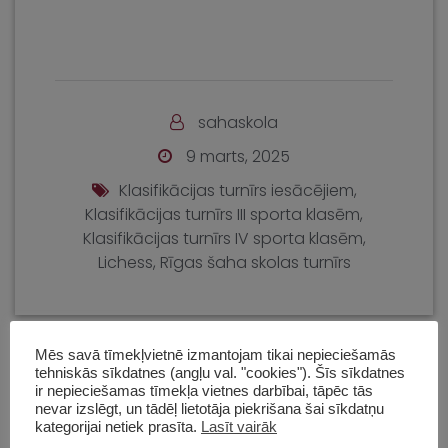
sahaskola
9 marts, 2025
Klasifikācijas turnīrs iesācējiem
,
Klasifikācijas turnīrs III sporta klasēm
,
Klasifikācijas turnīrs IV sporta klasēm
,
Lichess
,
Rīgas šaha skolas turnīrs
Mēs savā tīmekļvietnē izmantojam tikai nepieciešamās
tehniskās sīkdatnes (angļu val. "cookies"). Šīs sīkdatnes
Sadaļas
ir nepieciešamas tīmekļa vietnes darbībai, tāpēc tās
nevar izslēgt, un tādēļ lietotāja piekrišana šai sīkdatņu
kategorijai netiek prasīta.
Lasīt vairāk
Bērnu turnīri