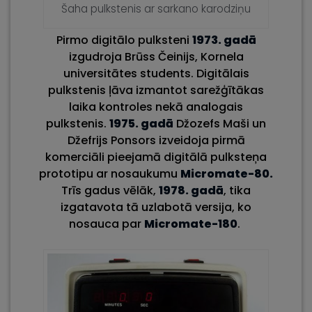
Šaha pulkstenis ar sarkano karodziņu
Pirmo digitālo pulksteni
1973. gadā
izgudroja Brūss Čeinijs, Kornela
universitātes students. Digitālais
pulkstenis ļāva izmantot sarežģītākas
laika kontroles nekā analogais
pulkstenis.
1975. gadā
Džozefs Maši un
Džefrijs Ponsors izveidoja pirmā
komerciāli pieejamā digitālā pulksteņa
prototipu ar nosaukumu
Micromate-80.
Trīs gadus vēlāk,
1978. gadā
, tika
izgatavota tā uzlabotā versija, ko
nosauca par
Micromate-180
.