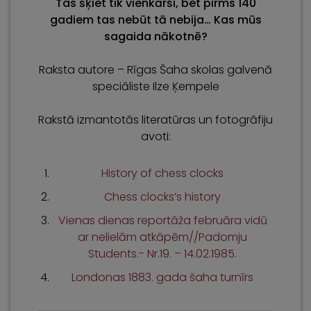
Tas šķiet tik vienkārši, bet pirms 140
gadiem tas nebūt tā nebija…
Kas mūs
sagaida nākotnē?
Raksta autore – Rīgas Šaha skolas galvenā
speciāliste Ilze Ķempele
Rakstā izmantotās literatūras un fotogrāfiju
avoti:
History of chess clocks
Chess clocks’s history
Vienas dienas reportāža februāra vidū
ar nelielām atkāpēm//Padomju
Students.- Nr.19. – 14.02.1985.
Londonas 1883. gada šaha turnīrs