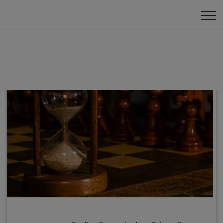
Šaha vēsture