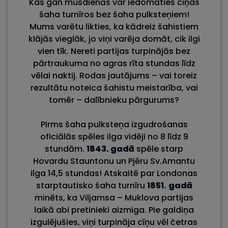
Kas gan mūsdienās var iedomāties cīņas
šaha turnīros bez šaha pulksteņiem!
Mums varētu likties, ka kādreiz šahistiem
klājās vieglāk, jo viņi varēja domāt, cik ilgi
vien tīk. Nereti partijas turpinājās bez
pārtraukuma no agras rīta stundas līdz
vēlai naktij. Rodas jautājums – vai toreiz
rezultātu noteica šahistu meistarība, vai
tomēr – dalībnieku pārgurums?
Pirms šaha pulksteņa izgudrošanas
oficiālās spēles ilga vidēji no 8 līdz 9
stundām.
1843.
gadā
spēle starp
Hovardu Stauntonu un Pjēru Sv.Amantu
ilga 14,5 stundas! Atskaitē par Londonas
starptautisko šaha turnīru
1851.
gadā
minēts, ka Viljamsa – Muklova partijas
laikā abi pretinieki aizmiga. Pie galdiņa
izgulējušies, viņi turpināja cīņu vēl četras