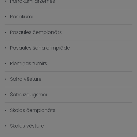
Panākumi ārzemēs
Pasākumi
Pasaules čempionāts
Pasaules šaha olimpiāde
Piemiņas turnīrs
Šaha vēsture
Šahs izaugsmei
Skolas čempionāts
Skolas vēsture