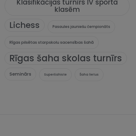
Klasifikācijas turnīrs IV sporta
klasēm
Lichess
Pasaules jauniešu čempionāts
Rīgas pilsētas starpskolu sacensības šahā
Rīgas šaha skolas turnīrs
Seminārs
Superšahiste
Šaha lietus