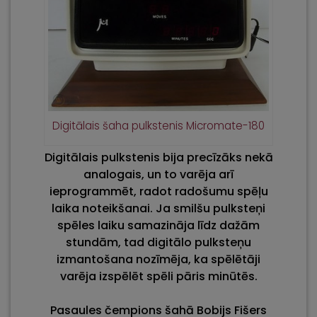
Digitālais šaha pulkstenis Micromate-180
Digitālais pulkstenis bija precīzāks nekā
analogais, un to varēja arī
ieprogrammēt, radot radošumu spēļu
laika noteikšanai. Ja smilšu pulksteņi
spēles laiku samazināja līdz dažām
stundām, tad digitālo pulksteņu
izmantošana nozīmēja, ka spēlētāji
varēja izspēlēt spēli pāris minūtēs.
Pasaules čempions šahā Bobijs Fišers