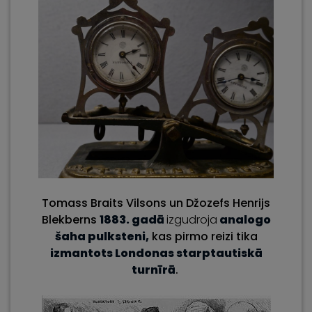
Tomass Braits Vilsons un Džozefs Henrijs
Blekberns
1883. gadā
izgudroja
analogo
šaha pulksteni,
kas pirmo reizi tika
izmantots Londonas starptautiskā
turnīrā
.